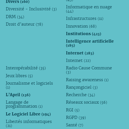
Divers
(160)
Informatique en nuage
Diversité - Inclusivité
(3)
(44)
DRM
(34)
Infrastructures
(11)
Droit d’auteur
(78)
Innovation
(68)
Institutions
(423)
Intelligence artificielle
(185)
Internet
(283)
Internet
(22)
Interopérabilité
Radio Cause Commune
(35)
(3)
Jeux libres
(5)
Raising awareness
(1)
Journalisme et logiciels
Rançongiciel
(1)
(3)
L’April
Recherche
(136)
(34)
Langage de
Réseaux sociaux
(56)
programmation
(1)
RGI
(5)
Le Logiciel Libre
(194)
RGPD
(39)
Libertés informatiques
Santé
(7)
(21)