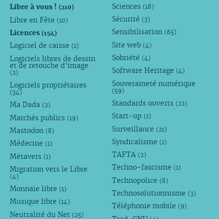
Sciences
Libre à vous !
(18)
(210)
Sécurité
Libre en Fête
(3)
(10)
Sensibilisation
Licences
(65)
(154)
Site web
Logiciel de caisse
(4)
(1)
Sobriété
Logiciels libres de dessin
(4)
et de retouche d’image
Software Heritage
(4)
(2)
Souveraineté numérique
Logiciels propriétaires
(59)
(34)
Standards ouverts
(22)
Ma Dada
(2)
Start-up
(1)
Marchés publics
(19)
Surveillance
(21)
Mastodon
(8)
Syndicalisme
(1)
Médecine
(1)
TAFTA
(2)
Métavers
(1)
Techno-fascisme
(1)
Migration vers le Libre
(4)
Technopolice
(8)
Monnaie libre
(1)
Technosolutionnisme
(3)
Musique libre
(14)
Téléphonie mobile
(9)
Neutralité du Net
(25)
Trad-GNU