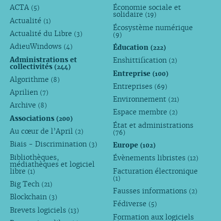
ACTA
Économie sociale et
(5)
solidaire
(19)
Actualité
(1)
Écosystème numérique
Actualité du Libre
(3)
(9)
AdieuWindows
Éducation
(4)
(222)
Administrations et
Enshittification
(2)
collectivités
(244)
Entreprise
(100)
Algorithme
(8)
Entreprises
(69)
Aprilien
(7)
Environnement
(21)
Archive
(8)
Espace membre
(2)
Associations
(200)
État et administrations
Au cœur de l’April
(2)
(76)
Biais - Discrimination
Europe
(3)
(102)
Bibliothèques,
Évènements libristes
(12)
médiathèques et logiciel
libre
Facturation électronique
(1)
(1)
Big Tech
(21)
Fausses informations
(2)
Blockchain
(3)
Fédiverse
(5)
Brevets logiciels
(13)
Formation aux logiciels