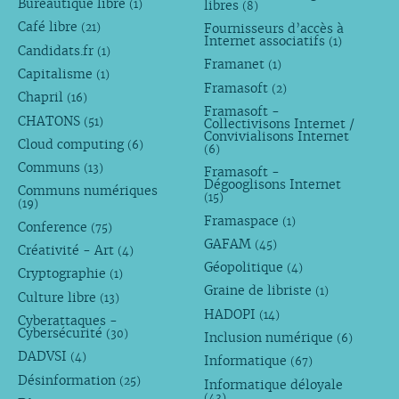
Bureautique libre
libres
(1)
(8)
Café libre
Fournisseurs d’accès à
(21)
Internet associatifs
(1)
Candidats.fr
(1)
Framanet
(1)
Capitalisme
(1)
Framasoft
(2)
Chapril
(16)
Framasoft -
CHATONS
(51)
Collectivisons Internet /
Convivialisons Internet
Cloud computing
(6)
(6)
Communs
(13)
Framasoft -
Dégooglisons Internet
Communs numériques
(15)
(19)
Framaspace
(1)
Conference
(75)
GAFAM
(45)
Créativité - Art
(4)
Géopolitique
(4)
Cryptographie
(1)
Graine de libriste
(1)
Culture libre
(13)
HADOPI
(14)
Cyberattaques -
Cybersécurité
(30)
Inclusion numérique
(6)
DADVSI
(4)
Informatique
(67)
Désinformation
(25)
Informatique déloyale
(43)