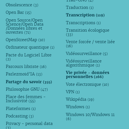
(4)
Obsolescence
(3)
Traduction
(1)
Open Bar
(15)
Transcription
(119)
Open Source/Open
Transcriptions
(1)
Science/Open Data
/Données libres et
Transition écologique
ouvertes
(71)
(33)
OpenStreetMap
(10)
Vente forcée / vente liée
(16)
Ordinateur quantique
(1)
Vidéosurveillance
(5)
Pacte du Logiciel Libre
(2)
Vidéosurveillance
algorithmique
(1)
Parcours libriste
(16)
Vie privée - données
Parlezmoid’IA
(13)
personnelles
(266)
Partage du savoir
(355)
Vote électronique
(10)
Philosophie GNU
(47)
VPN
(1)
Place des femmes -
Wikipédia
(19)
Inclusivité
(55)
Windows
(1)
Plateformes
(1)
Windows 10/Windows 11
Podcasting
(3)
(6)
Privacy - personal data
(3)