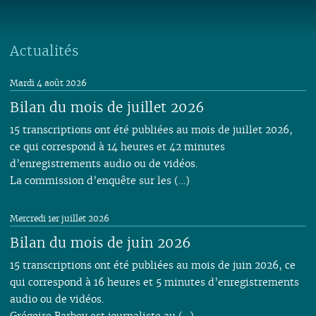
06
01
06
05
06
05
06
05
05
04
05
06
05
05
05
05
05
04
05
04
04
04
04
03
04
05
04
04
04
04
04
03
04
03
03
03
03
01
03
04
03
03
03
Actualités
03
03
02
03
02
02
02
02
02
03
02
02
02
02
02
01
02
01
01
01
01
01
01
01
Mardi 4 août 2026
01
01
Bilan du mois de juillet 2026
15 transcriptions ont été publiées au mois de juillet 2026,
ce qui correspond à 14 heures et 42 minutes
d’enregistrements audio ou de vidéos.
La commission d’enquête sur les (…)
Mercredi 1er juillet 2026
Bilan du mois de juin 2026
15 transcriptions ont été publiées au mois de juin 2026, ce
qui correspond à 16 heures et 5 minutes d’enregistrements
audio ou de vidéos.
Grégoire Barbey est journaliste au (…)