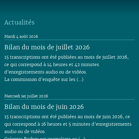
06
01
06
05
06
05
06
05
05
04
05
06
05
05
05
05
05
04
05
04
04
04
04
03
04
05
04
04
04
04
04
03
04
03
03
03
03
01
03
04
03
03
03
Actualités
03
03
02
03
02
02
02
02
02
03
02
02
02
02
02
01
02
01
01
01
01
01
01
01
Mardi 4 août 2026
01
01
Bilan du mois de juillet 2026
15 transcriptions ont été publiées au mois de juillet 2026,
ce qui correspond à 14 heures et 42 minutes
d’enregistrements audio ou de vidéos.
La commission d’enquête sur les (…)
Mercredi 1er juillet 2026
Bilan du mois de juin 2026
15 transcriptions ont été publiées au mois de juin 2026, ce
qui correspond à 16 heures et 5 minutes d’enregistrements
audio ou de vidéos.
Grégoire Barbey est journaliste au (…)