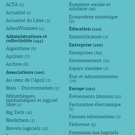
ACTA
Économie sociale et
(5)
solidaire
(19)
Actualité
(1)
Écosystème numérique
Actualité du Libre
(3)
(9)
AdieuWindows
Éducation
(4)
(222)
Administrations et
Enshittification
(2)
collectivités
(244)
Entreprise
(100)
Algorithme
(8)
Entreprises
(69)
Aprilien
(7)
Environnement
(21)
Archive
(8)
Espace membre
(2)
Associations
(200)
État et administrations
Au cœur de l’April
(2)
(76)
Biais - Discrimination
Europe
(3)
(102)
Bibliothèques,
Évènements libristes
(12)
médiathèques et logiciel
libre
Facturation électronique
(1)
(1)
Big Tech
(21)
Fausses informations
(2)
Blockchain
(3)
Fédiverse
(5)
Brevets logiciels
(13)
Formation aux logiciels