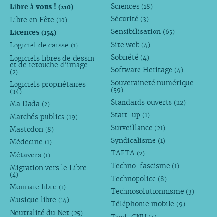
Sciences
Libre à vous !
(18)
(210)
Sécurité
Libre en Fête
(3)
(10)
Sensibilisation
Licences
(65)
(154)
Site web
Logiciel de caisse
(4)
(1)
Sobriété
Logiciels libres de dessin
(4)
et de retouche d’image
Software Heritage
(4)
(2)
Souveraineté numérique
Logiciels propriétaires
(59)
(34)
Standards ouverts
(22)
Ma Dada
(2)
Start-up
(1)
Marchés publics
(19)
Surveillance
(21)
Mastodon
(8)
Syndicalisme
(1)
Médecine
(1)
TAFTA
(2)
Métavers
(1)
Techno-fascisme
(1)
Migration vers le Libre
(4)
Technopolice
(8)
Monnaie libre
(1)
Technosolutionnisme
(3)
Musique libre
(14)
Téléphonie mobile
(9)
Neutralité du Net
(25)
Trad-GNU