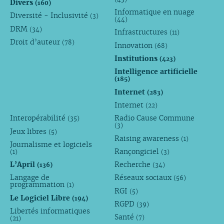
Divers
(160)
Informatique en nuage
Diversité - Inclusivité
(3)
(44)
DRM
(34)
Infrastructures
(11)
Droit d’auteur
(78)
Innovation
(68)
Institutions
(423)
Intelligence artificielle
(185)
Internet
(283)
Internet
(22)
Interopérabilité
Radio Cause Commune
(35)
(3)
Jeux libres
(5)
Raising awareness
(1)
Journalisme et logiciels
Rançongiciel
(1)
(3)
L’April
Recherche
(136)
(34)
Langage de
Réseaux sociaux
(56)
programmation
(1)
RGI
(5)
Le Logiciel Libre
(194)
RGPD
(39)
Libertés informatiques
Santé
(7)
(21)