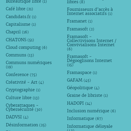
Bureautique libre
libres
(1)
(8)
Café libre
Fournisseurs d’accès à
(21)
Internet associatifs
(1)
Candidats.fr
(1)
Framanet
(1)
Capitalisme
(1)
Framasoft
(2)
Chapril
(16)
Framasoft -
CHATONS
(51)
Collectivisons Internet /
Convivialisons Internet
Cloud computing
(6)
(6)
Communs
(13)
Framasoft -
Dégooglisons Internet
Communs numériques
(15)
(19)
Framaspace
(1)
Conference
(75)
GAFAM
(45)
Créativité - Art
(4)
Géopolitique
(4)
Cryptographie
(1)
Graine de libriste
(1)
Culture libre
(13)
HADOPI
(14)
Cyberattaques -
Cybersécurité
(30)
Inclusion numérique
(6)
DADVSI
(4)
Informatique
(67)
Désinformation
(25)
Informatique déloyale
(43)