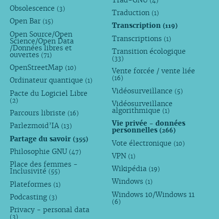
(4)
Obsolescence
(3)
Traduction
(1)
Open Bar
(15)
Transcription
(119)
Open Source/Open
Transcriptions
(1)
Science/Open Data
/Données libres et
Transition écologique
ouvertes
(71)
(33)
OpenStreetMap
(10)
Vente forcée / vente liée
(16)
Ordinateur quantique
(1)
Vidéosurveillance
(5)
Pacte du Logiciel Libre
(2)
Vidéosurveillance
algorithmique
(1)
Parcours libriste
(16)
Vie privée - données
Parlezmoid’IA
(13)
personnelles
(266)
Partage du savoir
(355)
Vote électronique
(10)
Philosophie GNU
(47)
VPN
(1)
Place des femmes -
Wikipédia
(19)
Inclusivité
(55)
Windows
(1)
Plateformes
(1)
Windows 10/Windows 11
Podcasting
(3)
(6)
Privacy - personal data
(3)