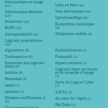
Informatique en nuage
Libre en Fête
(10)
(44)
Vote électronique
Informatique déloyale
(10)
(43)
OpenStreetMap
(10)
Promotion
(40)
Écosystème numérique
RGPD
(9)
(39)
Téléphonie mobile
Interopérabilité
(9)
(35)
Logiciels propriétaires
(34)
Algorithme
Enshittification
(8)
(2)
Technopolice
Framasoft
(8)
(2)
Formation aux logiciels
Espace membre
(2)
libres
(8)
Logiciels libres de dessin
Archive
et de retouche d’image
(8)
(2)
Mastodon
(8)
Pacte du Logiciel Libre
Santé
(7)
(2)
Aprilien
TAFTA
(7)
(2)
Windows 10/Windows 11
Au cœur de l’April
(2)
(6)
Ma Dada
(2)
Cloud computing
(6)