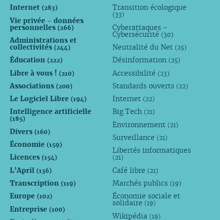
Internet
Transition écologique
(283)
(33)
Vie privée - données
personnelles
Cyberattaques -
(266)
Cybersécurité
(30)
Administrations et
collectivités
Neutralité du Net
(244)
(25)
Éducation
Désinformation
(222)
(25)
Libre à vous !
Accessibilité
(210)
(23)
Associations
Standards ouverts
(200)
(22)
Le Logiciel Libre
Internet
(194)
(22)
Intelligence artificielle
Big Tech
(21)
(185)
Environnement
(21)
Divers
(160)
Surveillance
(21)
Économie
(159)
Libertés informatiques
Licences
(154)
(21)
L’April
Café libre
(136)
(21)
Transcription
Marchés publics
(119)
(19)
Europe
Économie sociale et
(102)
solidaire
(19)
Entreprise
(100)
Wikipédia
(19)