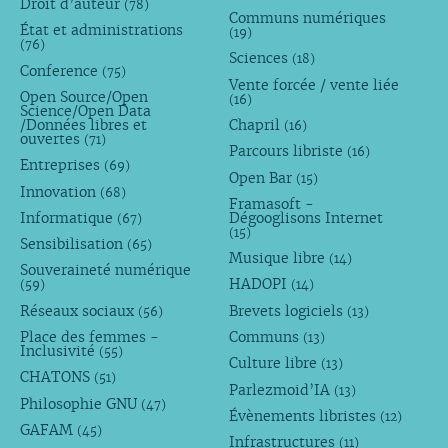
Droit d’auteur
(78)
Communs numériques
État et administrations
(19)
(76)
Sciences
(18)
Conference
(75)
Vente forcée / vente liée
Open Source/Open
(16)
Science/Open Data
/Données libres et
Chapril
(16)
ouvertes
(71)
Parcours libriste
(16)
Entreprises
(69)
Open Bar
(15)
Innovation
(68)
Framasoft -
Informatique
Dégooglisons Internet
(67)
(15)
Sensibilisation
(65)
Musique libre
(14)
Souveraineté numérique
HADOPI
(59)
(14)
Réseaux sociaux
Brevets logiciels
(56)
(13)
Place des femmes -
Communs
(13)
Inclusivité
(55)
Culture libre
(13)
CHATONS
(51)
Parlezmoid’IA
(13)
Philosophie GNU
(47)
Évènements libristes
(12)
GAFAM
(45)
Infrastructures
(11)