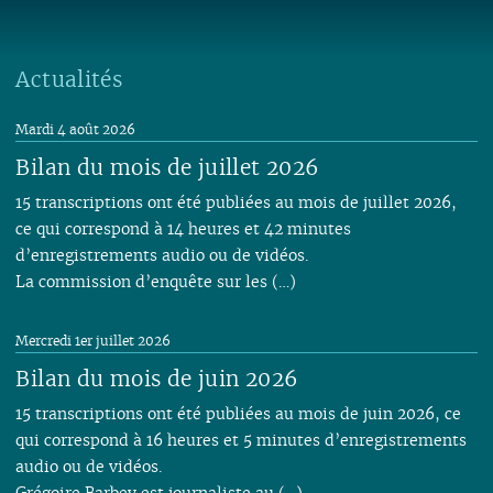
06
01
06
05
06
05
06
05
05
04
05
06
05
06
05
05
05
05
04
05
04
04
04
04
03
04
05
04
05
04
04
04
04
03
04
03
03
03
03
01
03
04
03
04
03
03
Actualités
03
03
02
03
02
02
02
02
02
03
02
03
02
02
02
02
01
02
01
01
01
01
01
02
01
01
Mardi 4 août 2026
01
01
01
Bilan du mois de juillet 2026
15 transcriptions ont été publiées au mois de juillet 2026,
ce qui correspond à 14 heures et 42 minutes
d’enregistrements audio ou de vidéos.
La commission d’enquête sur les (…)
Mercredi 1er juillet 2026
Bilan du mois de juin 2026
15 transcriptions ont été publiées au mois de juin 2026, ce
qui correspond à 16 heures et 5 minutes d’enregistrements
audio ou de vidéos.
Grégoire Barbey est journaliste au (…)