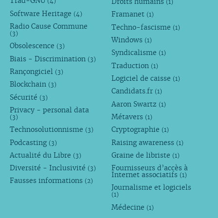
Trad-GNU
Droits humains
(4)
(1)
Software Heritage
Framanet
(4)
(1)
Radio Cause Commune
Techno-fascisme
(1)
(3)
Windows
(1)
Obsolescence
(3)
Syndicalisme
(1)
Biais - Discrimination
(3)
Traduction
(1)
Rançongiciel
(3)
Logiciel de caisse
(1)
Blockchain
(3)
Candidats.fr
(1)
Sécurité
(3)
Aaron Swartz
(1)
Privacy - personal data
Métavers
(3)
(1)
Technosolutionnisme
Cryptographie
(3)
(1)
Podcasting
Raising awareness
(3)
(1)
Actualité du Libre
Graine de libriste
(3)
(1)
Diversité - Inclusivité
Fournisseurs d’accès à
(3)
Internet associatifs
(1)
Fausses informations
(2)
Journalisme et logiciels
(1)
Médecine
(1)