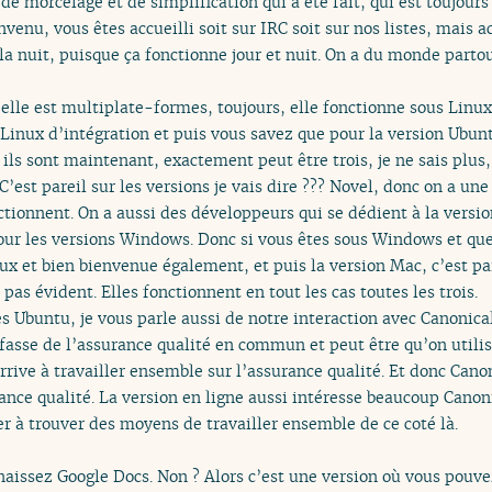
 de morcelage et de simplification qui a été fait, qui est toujours
nvenu, vous êtes accueilli soit sur IRC soit sur nos listes, mais 
la nuit, puisque ça fonctionne jour et nuit. On a du monde partou
 elle est multiplate-formes, toujours, elle fonctionne sous Linu
us Linux d’intégration et puis vous savez que pour la version Ubu
 ils sont maintenant, exactement peut être trois, je ne sais plus
C’est pareil sur les versions je vais dire ??? Novel, donc on a un
ctionnent. On a aussi des développeurs qui se dédient à la versi
ur les versions Windows. Donc si vous êtes sous Windows et que 
x et bien bienvenue également, et puis la version Mac, c’est pare
pas évident. Elles fonctionnent en tout les cas toutes les trois.
s Ubuntu, je vous parle aussi de notre interaction avec Canonica
fasse de l’assurance qualité en commun et peut être qu’on utili
arrive à travailler ensemble sur l’assurance qualité. Et donc Cano
nce qualité. La version en ligne aussi intéresse beaucoup Canoni
er à trouver des moyens de travailler ensemble de ce coté là.
nnaissez Google Docs. Non ? Alors c’est une version où vous pouv