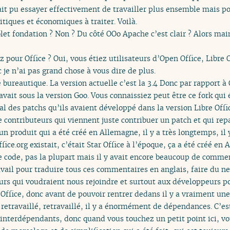
t pu essayer effectivement de travailler plus ensemble mais pour
itiques et économiques à traiter. Voilà.
olet fondation ? Non ? Du côté OOo Apache c’est clair ? Alors ma
pour Office ? Oui, vous étiez utilisateurs d’Open Office, Libre O
c je n’ai pas grand chose à vous dire de plus.
e bureautique. La version actuelle c’est la 3.4 Donc par rapport à
 avait sous la version Goo. Vous connaissiez peut être ce fork qui
l des patchs qu’ils avaient développé dans la version Libre Offic
contributeurs qui viennent juste contribuer un patch et qui rep
n produit qui a été créé en Allemagne, il y a très longtemps, il
ce.org existait, c’était Star Office à l’époque, ça a été créé en
 code, pas la plupart mais il y avait encore beaucoup de comme
avail pour traduire tous ces commentaires en anglais, faire du n
rs qui voudraient nous rejoindre et surtout aux développeurs po
 Office, donc avant de pouvoir rentrer dedans il y a vraiment un
retravaillé, retravaillé, il y a énormément de dépendances. C’es
terdépendants, donc quand vous touchez un petit point ici, vous