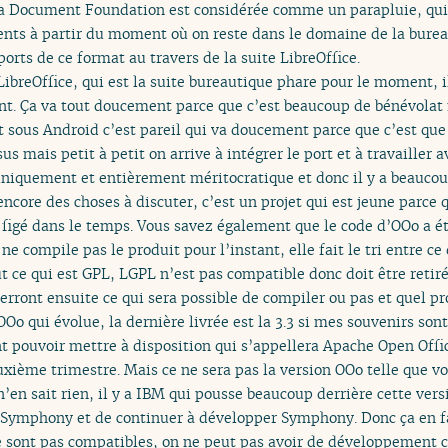
 Document Foundation est considérée comme un parapluie, qui v
ts à partir du moment où on reste dans le domaine de la burea
rts de ce format au travers de la suite LibreOffice.
ibreOffice, qui est la suite bureautique phare pour le moment, il
t. Ça va tout doucement parce que c’est beaucoup de bénévolat m
 sous Android c’est pareil qui va doucement parce que c’est que 
s mais petit à petit on arrive à intégrer le port et à travailler av
uniquement et entièrement méritocratique et donc il y a beaucoup
encore des choses à discuter, c’est un projet qui est jeune parce q
s figé dans le temps. Vous savez également que le code d’OOo a é
e compile pas le produit pour l’instant, elle fait le tri entre ce 
ut ce qui est GPL, LGPL n’est pas compatible donc doit être retirée
s verront ensuite ce qui sera possible de compiler ou pas et quel pr
 OOo qui évolue, la dernière livrée est la 3.3 si mes souvenirs sont
t pouvoir mettre à disposition qui s’appellera Apache Open Offic
xième trimestre. Mais ce ne sera pas la version OOo telle que vo
n’en sait rien, il y a IBM qui pousse beaucoup derrière cette vers
r Symphony et de continuer à développer Symphony. Donc ça en fa
ne sont pas compatibles, on ne peut pas avoir de développement