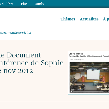
 du libre
Plus
Outils
re à lire !
Thèmes
Actualités
À 
ation - conférence de (…)
The Document
nférence de Sophie
e nov 2012