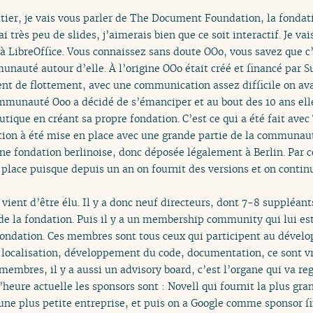
tier, je vais vous parler de The Document Foundation, la fondat
i très peu de slides, j’aimerais bien que ce soit interactif. Je v
 LibreOffice. Vous connaissez sans doute OOo, vous savez que c’
nauté autour d’elle. À l’origine OOo était créé et financé par Su
ent de flottement, avec une communication assez difficile on ava
ommunauté Ooo a décidé de s’émanciper et au bout des 10 ans ell
tique en créant sa propre fondation. C’est ce qui a été fait ave
tion à été mise en place avec une grande partie de la communau
ne fondation berlinoise, donc déposée légalement à Berlin. Par co
n place puisque depuis un an on fournit des versions et on conti
 vient d’être élu. Il y a donc neuf directeurs, dont 7-8 suppléant
 de la fondation. Puis il y a un membership community qui lui e
 fondation. Ces membres sont tous ceux qui participent au déve
, localisation, développement du code, documentation, ce sont vr
membres, il y a aussi un advisory board, c’est l’organe qui va re
’heure actuelle les sponsors sont : Novell qui fournit la plus gr
une plus petite entreprise, et puis on a Google comme sponsor fi