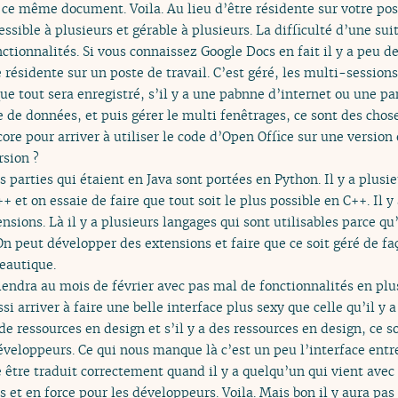
 ce même document. Voila. Au lieu d’être résidente sur votre post
essible à plusieurs et gérable à plusieurs. La difficulté d’une sui
nctionnalités. Si vous connaissez Google Docs en fait il y a peu de
 résidente sur un poste de travail. C’est géré, les multi-sessions,
e tout sera enregistré, s’il y a une pabnne d’internet ou une pa
te de données, et puis gérer le multi fenêtrages, ce sont des chos
ncore pour arriver à utiliser le code d’Open Office sur une version 
rsion ?
 parties qui étaient en Java sont portées en Python. Il y a plusie
et on essaie de faire que tout soit le plus possible en C++. Il y 
nsions. Là il y a plusieurs langages qui sont utilisables parce qu’
On peut développer des extensions et faire que ce soit géré de f
reautique.
viendra au mois de février avec pas mal de fonctionnalités en plus
i arriver à faire une belle interface plus sexy que celle qu’il y 
u de ressources en design et s’il y a des ressources en design, ce 
veloppeurs. Ce qui nous manque là c’est un peu l’interface entre
 être traduit correctement quand il y a quelqu’un qui vient avec
 et en force pour les développeurs. Voila. Mais bon il y aura pas