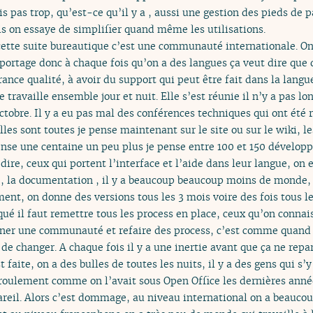
is pas trop, qu’est-ce qu’il y a , aussi une gestion des pieds de 
is on essaye de simplifier quand même les utilisations.
tte suite bureautique c’est une communauté internationale. On a
portage donc à chaque fois qu’on a des langues ça veut dire que d
nce qualité, à avoir du support qui peut être fait dans la langue
ravaille ensemble jour et nuit. Elle s’est réunie il n’y a pas lon
obre. Il y a eu pas mal des conférences techniques qui ont été r
elles sont toutes je pense maintenant sur le site ou sur le wiki, le
ense une centaine un peu plus je pense entre 100 et 150 développ
dire, ceux qui portent l’interface et l’aide dans leur langue, on 
té, la documentation , il y a beaucoup beaucoup moins de monde
nt, on donne des versions tous les 3 mois voire des fois tous le
qué il faut remettre tous les process en place, ceux qu’on connais
ener une communauté et refaire des process, c’est comme quand o
de changer. A chaque fois il y a une inertie avant que ça ne repar
t faite, on a des bulles de toutes les nuits, il y a des gens qui s’y
roulement comme on l’avait sous Open Office les dernières anné
areil. Alors c’est dommage, au niveau international on a beauco