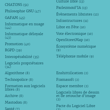
Culture libre
(13)
CHATONS
(51)
Parlezmoid’IA
(13)
Philosophie GNU
(47)
Évènements libristes
(12)
GAFAM
(45)
Infrastructures
(11)
Informatique en nuage
Libre en Fête
(10)
(44)
Vote électronique
Informatique déloyale
(10)
(43)
OpenStreetMap
(10)
Promotion
(40)
Écosystème numérique
RGPD
(9)
(39)
Téléphonie mobile
Interopérabilité
(9)
(35)
Logiciels propriétaires
(34)
Algorithme
Enshittification
(8)
(2)
Technopolice
Framasoft
(8)
(2)
Formation aux logiciels
Espace membre
(2)
libres
(8)
Logiciels libres de dessin
Archive
et de retouche d’image
(8)
(2)
Mastodon
(8)
Pacte du Logiciel Libre
Santé
(7)
(2)