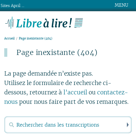
MENU
Sites April ...
Libre à lire !
Accueil
Page inexistante (404)
Page inexistante (404)
Publié le lundi 15 mars 2021
La page demandée n’existe pas.
Utilisez le formulaire de recherche ci-
dessous, retournez à
l’accueil
ou
contactez-
nous
pour nous faire part de vos remarques.
R
Rechercher :