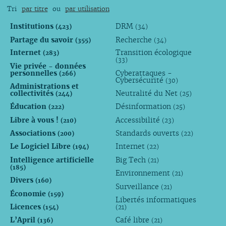
Tri
par titre
ou
par utilisation
Institutions
DRM
(423)
(34)
Partage du savoir
Recherche
(355)
(34)
Internet
Transition écologique
(283)
(33)
Vie privée - données
personnelles
Cyberattaques -
(266)
Cybersécurité
(30)
Administrations et
collectivités
Neutralité du Net
(244)
(25)
Éducation
Désinformation
(222)
(25)
Libre à vous !
Accessibilité
(210)
(23)
Associations
Standards ouverts
(200)
(22)
Le Logiciel Libre
Internet
(194)
(22)
Intelligence artificielle
Big Tech
(21)
(185)
Environnement
(21)
Divers
(160)
Surveillance
(21)
Économie
(159)
Libertés informatiques
Licences
(154)
(21)
L’April
Café libre
(136)
(21)