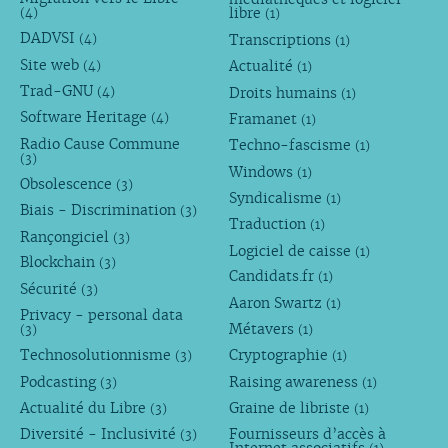
libre
(4)
(1)
DADVSI
Transcriptions
(4)
(1)
Site web
Actualité
(4)
(1)
Trad-GNU
Droits humains
(4)
(1)
Software Heritage
Framanet
(4)
(1)
Radio Cause Commune
Techno-fascisme
(1)
(3)
Windows
(1)
Obsolescence
(3)
Syndicalisme
(1)
Biais - Discrimination
(3)
Traduction
(1)
Rançongiciel
(3)
Logiciel de caisse
(1)
Blockchain
(3)
Candidats.fr
(1)
Sécurité
(3)
Aaron Swartz
(1)
Privacy - personal data
Métavers
(3)
(1)
Technosolutionnisme
Cryptographie
(3)
(1)
Podcasting
Raising awareness
(3)
(1)
Actualité du Libre
Graine de libriste
(3)
(1)
Diversité - Inclusivité
Fournisseurs d’accès à
(3)