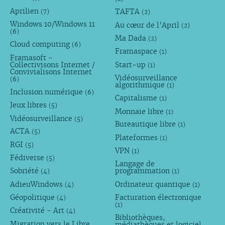
Aprilien
TAFTA
(7)
(2)
Windows 10/Windows 11
Au cœur de l’April
(2)
(6)
Ma Dada
(2)
Cloud computing
(6)
Framaspace
(1)
Framasoft -
Collectivisons Internet /
Start-up
(1)
Convivialisons Internet
Vidéosurveillance
(6)
algorithmique
(1)
Inclusion numérique
(6)
Capitalisme
(1)
Jeux libres
(5)
Monnaie libre
(1)
Vidéosurveillance
(5)
Bureautique libre
(1)
ACTA
(5)
Plateformes
(1)
RGI
(5)
VPN
(1)
Fédiverse
(5)
Langage de
Sobriété
programmation
(4)
(1)
AdieuWindows
Ordinateur quantique
(4)
(1)
Géopolitique
Facturation électronique
(4)
(1)
Créativité - Art
(4)
Bibliothèques,
Migration vers le Libre
médiathèques et logiciel