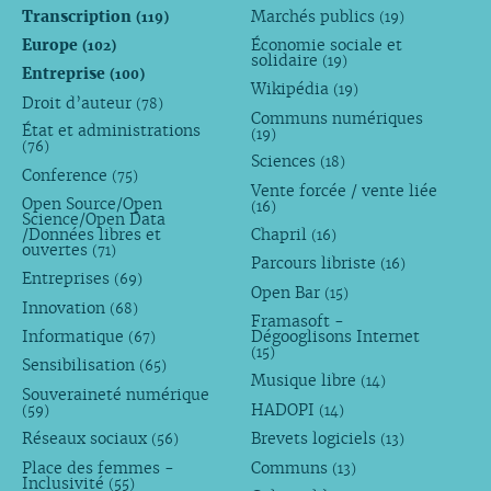
Transcription
Marchés publics
(119)
(19)
Europe
Économie sociale et
(102)
solidaire
(19)
Entreprise
(100)
Wikipédia
(19)
Droit d’auteur
(78)
Communs numériques
État et administrations
(19)
(76)
Sciences
(18)
Conference
(75)
Vente forcée / vente liée
Open Source/Open
(16)
Science/Open Data
/Données libres et
Chapril
(16)
ouvertes
(71)
Parcours libriste
(16)
Entreprises
(69)
Open Bar
(15)
Innovation
(68)
Framasoft -
Informatique
Dégooglisons Internet
(67)
(15)
Sensibilisation
(65)
Musique libre
(14)
Souveraineté numérique
HADOPI
(59)
(14)
Réseaux sociaux
Brevets logiciels
(56)
(13)
Place des femmes -
Communs
(13)
Inclusivité
(55)