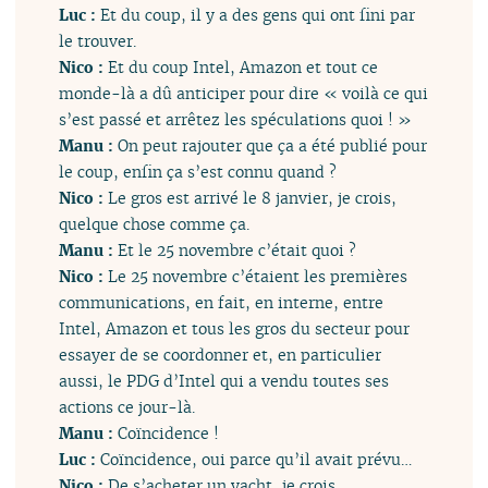
Luc :
Et du coup, il y a des gens qui ont fini par
le trouver.
Nico :
Et du coup Intel, Amazon et tout ce
monde-là a dû anticiper pour dire « voilà ce qui
s’est passé et arrêtez les spéculations quoi ! »
Manu :
On peut rajouter que ça a été publié pour
le coup, enfin ça s’est connu quand ?
Nico :
Le gros est arrivé le 8 janvier, je crois,
quelque chose comme ça.
Manu :
Et le 25 novembre c’était quoi ?
Nico :
Le 25 novembre c’étaient les premières
communications, en fait, en interne, entre
Intel, Amazon et tous les gros du secteur pour
essayer de se coordonner et, en particulier
aussi, le PDG d’Intel qui a vendu toutes ses
actions ce jour-là.
Manu :
Coïncidence !
Luc :
Coïncidence, oui parce qu’il avait prévu…
Nico :
De s’acheter un yacht, je crois.