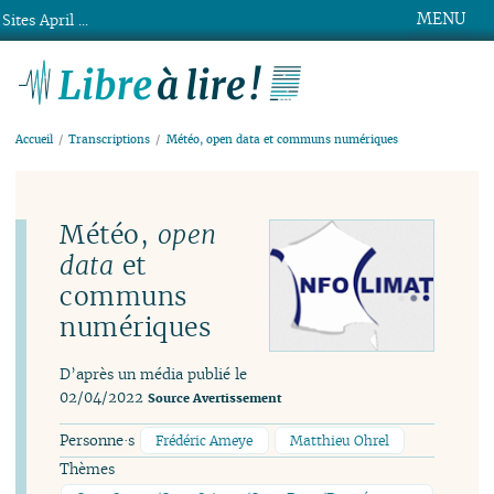
MENU
Sites April ...
Libre à lire !
Accueil
Transcriptions
Météo, open data et communs numériques
Météo,
open
data
et
communs
numériques
D’après un média publié le
02/04/2022
Source
Avertissement
Personne·s
Frédéric Ameye
Matthieu Ohrel
Thèmes