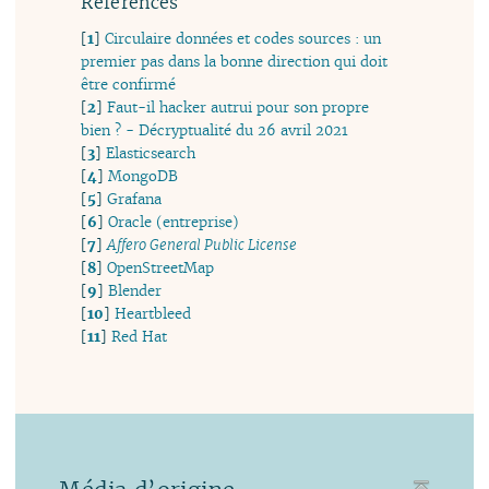
Références
[
1
]
Circulaire données et codes sources : un
premier pas dans la bonne direction qui doit
être confirmé
[
2
]
Faut-il hacker autrui pour son propre
bien ? - Décryptualité du 26 avril 2021
[
3
]
Elasticsearch
[
4
]
MongoDB
[
5
]
Grafana
[
6
]
Oracle (entreprise)
[
7
]
Affero General Public License
[
8
]
OpenStreetMap
[
9
]
Blender
[
10
]
Heartbleed
[
11
]
Red Hat