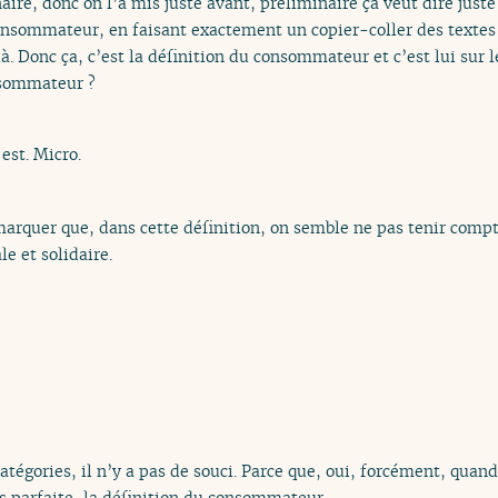
aire, donc on l’a mis juste avant, préliminaire ça veut dire juste 
 consommateur, en faisant exactement un copier-coller des text
à. Donc ça, c’est la définition du consommateur et c’est lui sur 
nsommateur ?
 est. Micro.
marquer que, dans cette définition, on semble ne pas tenir compt
e et solidaire.
 catégories, il n’y a pas de souci. Parce que, oui, forcément, quand
s parfaite, la définition du consommateur.