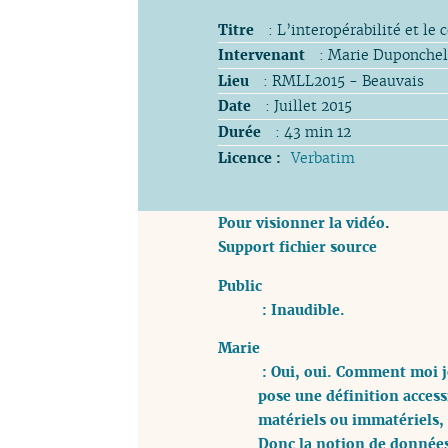
Titre
: L’interopérabilité et l
Intervenant
: Marie Duponchel
Lieu
: RMLL2015 - Beauvais
Date
: Juillet 2015
Durée
: 43 min 12
Licence :
Verbatim
Pour visionner la vidéo
.
Support fichier source
Public
: Inaudible.
Marie
: Oui, oui. Comment moi je
pose une définition access
matériels ou immatériels, 
Donc la notion de données