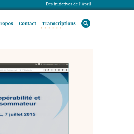
Des initiatives de l’April
rechercher
propos
Contact
Transcriptions