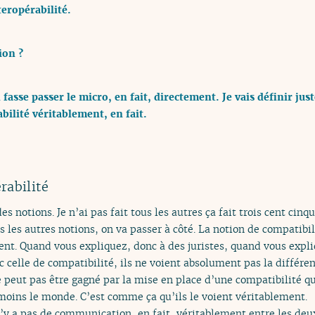
teropérabilité.
ion ?
n fasse passer le micro, en fait, directement. Je vais définir jus
abilité véritablement, en fait.
rabilité
des notions. Je n’ai pas fait tous les autres ça fait trois cent cin
es autres notions, on va passer à côté. La notion de compatibili
ent. Quand vous expliquez, donc à des juristes, quand vous expliq
celle de compatibilité, ils ne voient absolument pas la différenc
 peut pas être gagné par la mise en place d’une compatibilité qui
oins le monde. C’est comme ça qu’ils le voient véritablement.
 n’y a pas de communication, en fait, véritablement entre les deu