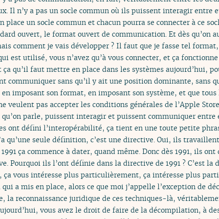
. Il n’y a pas un socle commun où ils puissent interagir entre e
 en place un socle commun et chacun pourra se connecter à ce s
andard ouvert, le format ouvert de communication. Et dès qu’on aur
ais comment je vais développer ? Il faut que je fasse tel format, t
qui est utilisé, vous n’avez qu’à vous connecter, et ça fonctionne
st ça qu’il faut mettre en place dans les systèmes aujourd’hui, po
t communiquer sans qu’il y ait une position dominante, sans qu’
, en imposant son format, en imposant son système, et que tous le
i ne veulent pas accepter les conditions générales de l’Apple Store
qu’on parle, puissent interagir et puissent communiquer entre e
tes ont défini l’interopérabilité, ça tient en une toute petite phr
a qu’une seule définition, c’est une directive. Oui, ils travaille
1. 1991 ça commence à dater, quand même. Donc dès 1991, ils ont d
ve. Pourquoi ils l’ont définie dans la directive de 1991 ? C’est la 
ça vous intéresse plus particulièrement, ça intéresse plus part
à qui a mis en place, alors ce que moi j’appelle l’exception de dé
, la reconnaissance juridique de ces techniques-là, véritablement
 aujourd’hui, vous avez le droit de faire de la décompilation, à de