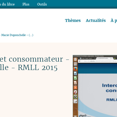
 du libre
Plus
Outils
re à lire !
Thèmes
Actualités
À 
- Marie Duponchelle - (…)
é et consommateur -
lle - RMLL 2015