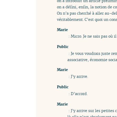
on a introduit un article prélimin
on a défini, enfin, la notion de
On n’a pas cherché à aller au-del
véritablement. C’est quoi un co
Marie
: Micro. Je ne sais pas où il
Public
: Je vous voudrais juste re
associative, économie social
Marie
: J’y arrive.
Public
: D’accord.
Marie
: J’y arrive sur les petites
là elle n’est absolument pa