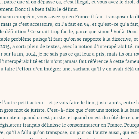
arce que si on dépasse ça, c’est illégal, et vous avez le droit de
ment. Donc il a bien fallu le définir.
niveau européen, vous savez qu’en France il faut transposer la dir
ais ça c’est accessoire, on l’a fait en 94, et qu’est-ce qu’a fai
e définition ! Ce serait trop facile, parce que sinon ! Voilà. Donc 
table problème puisqu’il faut qu’on se rapporte à la directive, et
15, a sorti plein de textes, avec la notion d’interopérabilité, ma
ur la fin, 2014, je ne sais pas ce qui leur a pris, mais ils ont tou
 l’interopérabilité et ils n’ont jamais fait référence à cette fameus
u faire l’effort d’en intégrer une, sachant qu’il y en avait déjà u
l’autre petit acteur - et je vais faire le lien, juste après, entre
n gros mot de juriste. C’est-à-dire que c’est une notion à la ba
mateur quand on est juriste, et quand on est du côté de ce que mo
législateur français définisse le consommateur en France. Pourquo
ve, qu’il a fallu qu’on transpose, un jour ou l’autre aussi, qui es