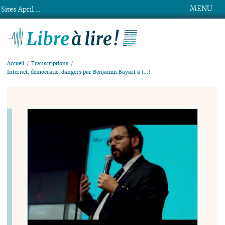
MENU
Sites April ...
Libre à lire !
Accueil
Transcriptions
Internet, démocratie, dangers par Benjamin Bayart à (…)