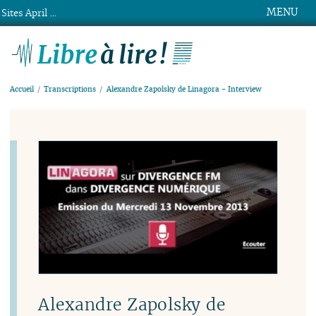
MENU
Sites April ...
Libre à lire !
Accueil
Transcriptions
Alexandre Zapolsky de Linagora - Interview
Alexandre Zapolsky de