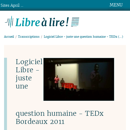
MENU
Sites April ...
Libre à lire !
Accueil
Transcriptions
Logiciel Libre - juste une question humaine - TEDx (…)
Logiciel
Libre -
juste
une
question humaine - TEDx
Bordeaux 2011