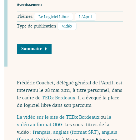
Avertissement
Thèmes
Le Logiciel Libre
L’April
Type de publication
Vidéo
Sommaire
Frédéric Couchet, délégué général de l’April, est
intervenu le 28 mai 2011, à titre personnel, dans
le cadre de
TEDx Bordeaux
. Il a évoqué la place
du logiciel libre dans son parcours.
La vidéo sur le site de TEDx Bordeaux
ou
la
vidéo au format OGG
. Les sous-titres de la
vidéo :
français
,
anglais (format SRT)
,
anglais
(format ASS)
(merci à Marie-Pierre Bijon pour