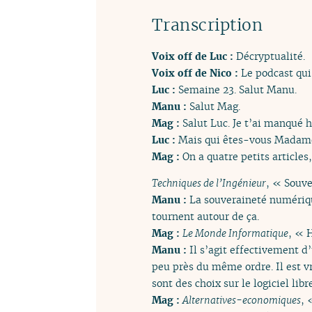
Transcription
Voix off de Luc :
Décryptualité.
Voix off de Nico :
Le podcast qui
Luc :
Semaine 23. Salut Manu.
Manu :
Salut Mag.
Mag :
Salut Luc. Je t’ai manqué h
Luc :
Mais qui êtes-vous Madame
Mag :
On a quatre petits articles
Techniques de l’Ingénieur
, « Souve
Manu :
La souveraineté numérique
tournent autour de ça.
Mag :
Le Monde Informatique
, « 
Manu :
Il s’agit effectivement d
peu près du même ordre. Il est vr
sont des choix sur le logiciel libr
Mag :
Alternatives-economiques
, 