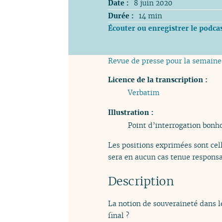
Date :
8 juin 2020
Durée :
14 min
Écouter ou enregistrer le podca
Revue de presse pour la semaine
Licence de la transcription :
Verbatim
Illustration :
Point d’interrogation bon
Les positions exprimées sont cell
sera en aucun cas tenue responsa
Description
La notion de souveraineté dans l
final ?