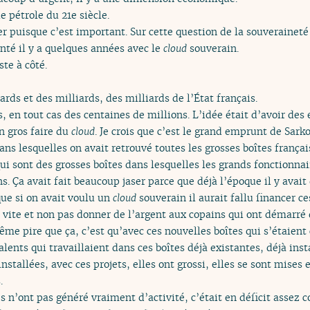
e pétrole du 21e siècle.
ger puisque c’est important. Sur cette question de la souveraineté
enté il y a quelques années avec le
cloud
souverain.
ste à côté.
ards et des milliards, des milliards de l’État français.
s, en tout cas des centaines de millions. L’idée était d’avoir des
n gros faire du
cloud
. Je crois que c’est le grand emprunt de Sarko
ns lesquelles on avait retrouvé toutes les grosses boîtes françai
 sont des grosses boîtes dans lesquelles les grands fonctionnair
ns. Ça avait fait beaucoup jaser parce que déjà l’époque il y avai
que si on avait voulu un
cloud
souverain il aurait fallu financer ce
 vite et non pas donner de l’argent aux copains qui ont démarré d
me pire que ça, c’est qu’avec ces nouvelles boîtes qui s’étaient cr
lents qui travaillaient dans ces boîtes déjà existantes, déjà inst
installées, avec ces projets, elles ont grossi, elles se sont mises
.
es n’ont pas généré vraiment d’activité, c’était en déficit assez c