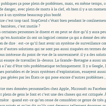
s publiques ça pose plein de problèmes, mais, en même temps, c
de danger, avec plein de morts à la clef, eh bien il y a un moment
lace à un système beaucoup plus bordé.
 dire c’est trop tard. StopCovid c’était bien pendant le confinem
barrières, c’est inutile ?
cas certaines personnes le disent et on peut se dire qu’il y aura 
oir qu’en Australie ils ont un logiciel comme ça qui a donné des 
on de dire : est-ce qu’il faut avoir un système de surveillance co
e d’autres solutions qui ne sont pas aussi risquées en termes de
ous intéresse du point de vue de la souveraineté. il y a des solu
qui essaye de travailler là-dessus. La Grande-Bretagne a aussi une
i a l’air d’être très problématique techniquement. Il y a Google, 
nes portables et de leurs systèmes d’exploitation, essayent aussi
pas gérées par les États ce qui pose encore d’autres problèmes ; 
ttre mes données personnelles chez Apple, Microsoft ou Faceboo
t plein de gens le font et c’est une des choses qui est critiquée
nière : quand est-ce qu’on cesse de considérer ce genre de très g
x privés et qu’on dit qu’ils sont devenus tellement énormes que