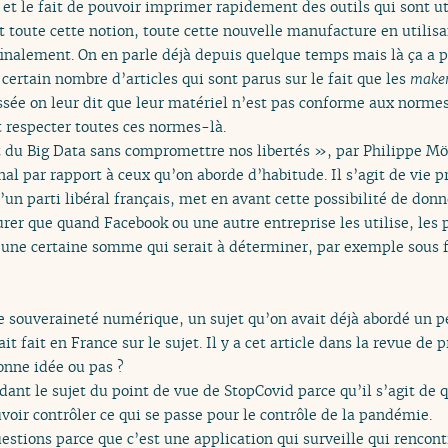
re et le fait de pouvoir imprimer rapidement des outils qui sont 
 toute cette notion, toute cette nouvelle manufacture en utilisa
inalement. On en parle déjà depuis quelque temps mais là ça a p
 certain nombre d’articles qui sont parus sur le fait que les
make
sée on leur dit que leur matériel n’est pas conforme aux normes
ut respecter toutes ces normes-là.
it du Big Data sans compromettre nos libertés », par Philippe Mö
inal par rapport à ceux qu’on aborde d’habitude. Il s’agit de vie 
 d’un parti libéral français, met en avant cette possibilité de do
er que quand Facebook ou une autre entreprise les utilise, les pa
une certaine somme qui serait à déterminer, par exemple sous f
de souveraineté numérique, un sujet qu’on avait déjà abordé un p
 fait en France sur le sujet. Il y a cet article dans la revue de p
onne idée ou pas ?
nt le sujet du point de vue de StopCovid parce qu’il s’agit de 
voir contrôler ce qui se passe pour le contrôle de la pandémie.
estions parce que c’est une application qui surveille qui rencont