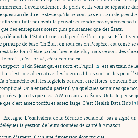
ommencent à avoir tellement de poids et ils vont se répandre dan
 question de dire : est-ce qu’ils ne sont pas en train de prendr
u’ils vont finir par avoir le pouvoir et rendre nos systèmes pol
 que des entreprises soient plus puissantes que des États.
 ça dépend de l’État et que ça dépend de l’entreprise. Effectivem
 le principe de base. Un État, en tout cas on l’espère, est censé s
a est très loin d’être parfait bien entendu, mais ce sont des cho
 le profit, c’est privé, c’est comme ça.
un rapport
[
1
]
du Sénat qui est sorti et l’April
[
2
]
est en train de l
ibre c’est une alternative, les licences libres sont utiles pour l’É
Ça n’empêche oui, les logiciels peuvent être libres, peuvent êtr
compliqué. On a entendu parler il y a quelques semaines que n
xportées, je crois que c’est à Microsoft aux États-Unis. Je pense q
 que c’est assez touffu et assez large. C’est Health Data Hub
[
3
-Bretagne. L’équivalent de la Sécurité sociale là-bas a signé u
 déléguer la gestion de leurs données de santé à Amazon.
ucoup d’argent, il y a une dimension économique.