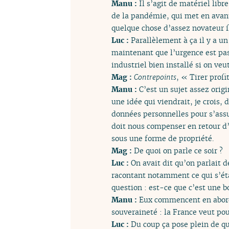
Manu :
Il s’agit de matériel lib
de la pandémie, qui met en avant
quelque chose d’assez novateur f
Luc :
Parallèlement à ça il y a un
maintenant que l’urgence est pas
industriel bien installé si on ve
Mag :
Contrepoints
, « Tirer prof
Manu :
C’est un sujet assez orig
une idée qui viendrait, je crois,
données personnelles pour s’assur
doit nous compenser en retour d’
sous une forme de propriété.
Mag :
De quoi on parle ce soir ?
Luc :
On avait dit qu’on parlait 
racontant notamment ce qui s’était
question : est-ce que c’est une b
Manu :
Eux commencent en aborda
souveraineté : la France veut pou
Luc :
Du coup ça pose plein de qu