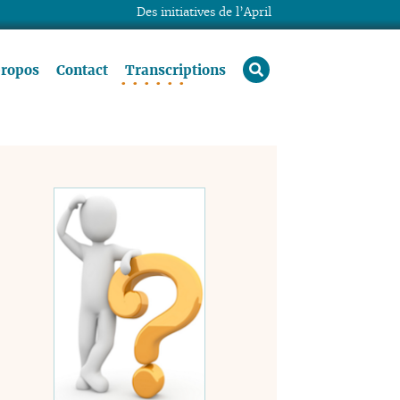
Des initiatives de l’April
rechercher
propos
Contact
Transcriptions
-