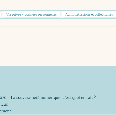
Vie privée - données personnelles
Administrations et collectivités
020 - La souveraineté numérique, c’est quoi en fait ?
 Luc
rement