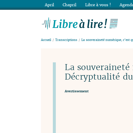
April
Chapril
Libre à vous !
Agenda
Lib
Accueil
Transcriptions
La souveraineté numérique, c’est qu
La souveraineté 
Décryptualité du
Avertissement