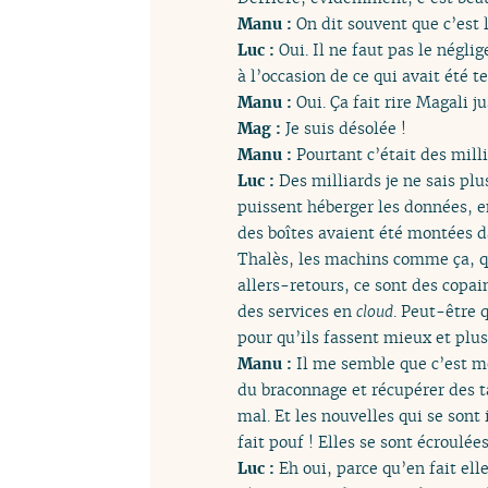
Manu :
On dit souvent que c’est l
Luc :
Oui. Il ne faut pas le négli
à l’occasion de ce qui avait été t
Manu :
Oui. Ça fait rire Magali ju
Mag :
Je suis désolée !
Manu :
Pourtant c’était des milli
Luc :
Des milliards je ne sais plu
puissent héberger les données, e
des boîtes avaient été montées da
Thalès, les machins comme ça, qui
allers-retours, ce sont des copai
des services en
cloud
. Peut-être 
pour qu’ils fassent mieux et plus
Manu :
Il me semble que c’est mê
du braconnage et récupérer des ta
mal. Et les nouvelles qui se sont 
fait pouf ! Elles se sont écroulées
Luc :
Eh oui, parce qu’en fait ell