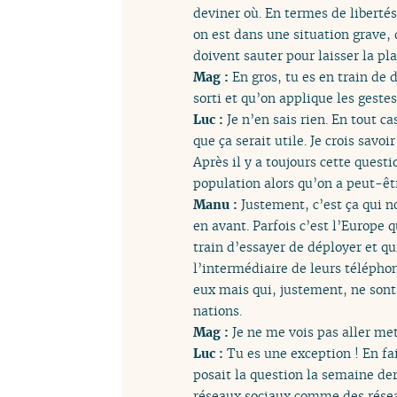
deviner où. En termes de liberté
on est dans une situation grave, 
doivent sauter pour laisser la p
Mag :
En gros, tu es en train de
sorti et qu’on applique les gestes 
Luc :
Je n’en sais rien. En tout 
que ça serait utile. Je crois sav
Après il y a toujours cette questi
population alors qu’on a peut-êtr
Manu :
Justement, c’est ça qui n
en avant. Parfois c’est l’Europe 
train d’essayer de déployer et qu
l’intermédiaire de leurs télépho
eux mais qui, justement, ne sont 
nations.
Mag :
Je ne me vois pas aller me
Luc :
Tu es une exception ! En fai
posait la question la semaine der
réseaux sociaux comme des réseau