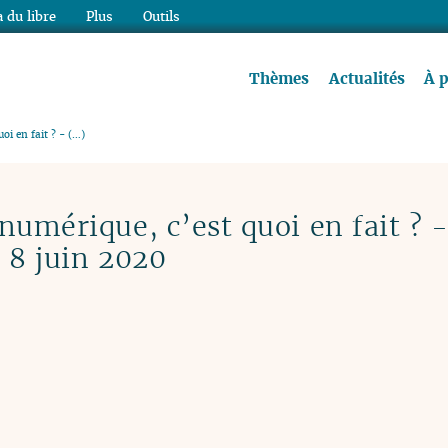
 du libre
Plus
Outils
re à lire !
Thèmes
Actualités
À 
oi en fait ? - (…)
numérique, c’est quoi en fait ? 
 8 juin 2020