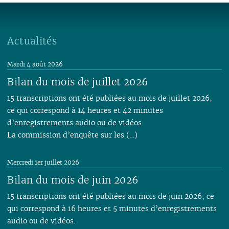
06
01
06
05
06
05
07
06
05
07
05
05
05
05
05
05
05
04
05
04
06
04
04
06
04
04
04
04
04
04
04
03
04
03
05
03
03
05
03
03
03
03
03
Actualités
03
03
02
03
02
04
02
02
04
02
02
02
02
02
02
02
01
02
01
03
01
03
01
01
01
01
01
Mardi 4 août 2026
01
01
02
Bilan du mois de juillet 2026
01
15 transcriptions ont été publiées au mois de juillet 2026,
ce qui correspond à 14 heures et 42 minutes
d’enregistrements audio ou de vidéos.
La commission d’enquête sur les (…)
Mercredi 1er juillet 2026
Bilan du mois de juin 2026
15 transcriptions ont été publiées au mois de juin 2026, ce
qui correspond à 16 heures et 5 minutes d’enregistrements
audio ou de vidéos.