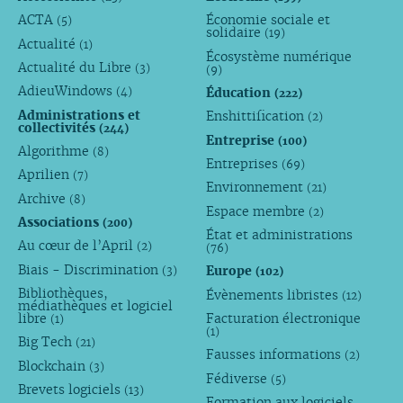
ACTA
Économie sociale et
(5)
solidaire
(19)
Actualité
(1)
Écosystème numérique
Actualité du Libre
(3)
(9)
AdieuWindows
Éducation
(4)
(222)
Administrations et
Enshittification
(2)
collectivités
(244)
Entreprise
(100)
Algorithme
(8)
Entreprises
(69)
Aprilien
(7)
Environnement
(21)
Archive
(8)
Espace membre
(2)
Associations
(200)
État et administrations
Au cœur de l’April
(2)
(76)
Biais - Discrimination
Europe
(3)
(102)
Bibliothèques,
Évènements libristes
(12)
médiathèques et logiciel
libre
Facturation électronique
(1)
(1)
Big Tech
(21)
Fausses informations
(2)
Blockchain
(3)
Fédiverse
(5)
Brevets logiciels
(13)
Formation aux logiciels