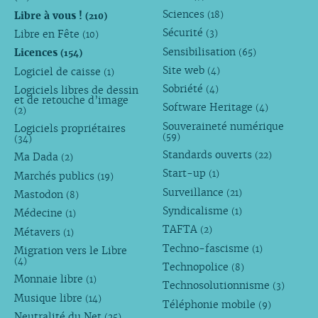
Sciences
Libre à vous !
(18)
(210)
Sécurité
Libre en Fête
(3)
(10)
Sensibilisation
Licences
(65)
(154)
Site web
Logiciel de caisse
(4)
(1)
Sobriété
Logiciels libres de dessin
(4)
et de retouche d’image
Software Heritage
(4)
(2)
Souveraineté numérique
Logiciels propriétaires
(59)
(34)
Standards ouverts
(22)
Ma Dada
(2)
Start-up
(1)
Marchés publics
(19)
Surveillance
(21)
Mastodon
(8)
Syndicalisme
(1)
Médecine
(1)
TAFTA
(2)
Métavers
(1)
Techno-fascisme
(1)
Migration vers le Libre
(4)
Technopolice
(8)
Monnaie libre
(1)
Technosolutionnisme
(3)
Musique libre
(14)
Téléphonie mobile
(9)
Neutralité du Net
(25)