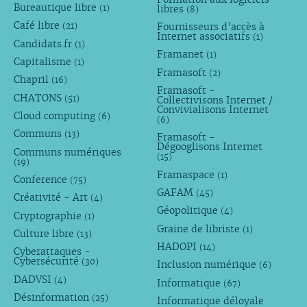
Bureautique libre
libres
(1)
(8)
Café libre
Fournisseurs d’accès à
(21)
Internet associatifs
(1)
Candidats.fr
(1)
Framanet
(1)
Capitalisme
(1)
Framasoft
(2)
Chapril
(16)
Framasoft -
CHATONS
(51)
Collectivisons Internet /
Convivialisons Internet
Cloud computing
(6)
(6)
Communs
(13)
Framasoft -
Dégooglisons Internet
Communs numériques
(15)
(19)
Framaspace
(1)
Conference
(75)
GAFAM
(45)
Créativité - Art
(4)
Géopolitique
(4)
Cryptographie
(1)
Graine de libriste
(1)
Culture libre
(13)
HADOPI
(14)
Cyberattaques -
Cybersécurité
(30)
Inclusion numérique
(6)
DADVSI
(4)
Informatique
(67)
Désinformation
(25)
Informatique déloyale