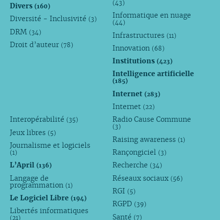
(43)
Divers
(160)
Informatique en nuage
Diversité - Inclusivité
(3)
(44)
DRM
(34)
Infrastructures
(11)
Droit d’auteur
(78)
Innovation
(68)
Institutions
(423)
Intelligence artificielle
(185)
Internet
(283)
Internet
(22)
Interopérabilité
Radio Cause Commune
(35)
(3)
Jeux libres
(5)
Raising awareness
(1)
Journalisme et logiciels
Rançongiciel
(1)
(3)
L’April
Recherche
(136)
(34)
Langage de
Réseaux sociaux
(56)
programmation
(1)
RGI
(5)
Le Logiciel Libre
(194)
RGPD
(39)
Libertés informatiques
Santé
(7)
(21)