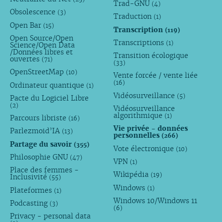
Trad-GNU
(4)
Obsolescence
(3)
Traduction
(1)
Open Bar
(15)
Transcription
(119)
Open Source/Open
Transcriptions
(1)
Science/Open Data
/Données libres et
Transition écologique
ouvertes
(71)
(33)
OpenStreetMap
(10)
Vente forcée / vente liée
(16)
Ordinateur quantique
(1)
Vidéosurveillance
(5)
Pacte du Logiciel Libre
(2)
Vidéosurveillance
algorithmique
(1)
Parcours libriste
(16)
Vie privée - données
Parlezmoid’IA
(13)
personnelles
(266)
Partage du savoir
(355)
Vote électronique
(10)
Philosophie GNU
(47)
VPN
(1)
Place des femmes -
Wikipédia
(19)
Inclusivité
(55)
Windows
(1)
Plateformes
(1)
Windows 10/Windows 11
Podcasting
(3)
(6)
Privacy - personal data