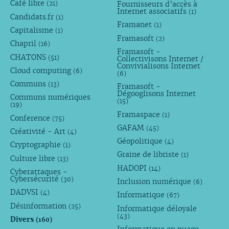
Café libre
Fournisseurs d’accès à
(21)
Internet associatifs
(1)
Candidats.fr
(1)
Framanet
(1)
Capitalisme
(1)
Framasoft
(2)
Chapril
(16)
Framasoft -
CHATONS
(51)
Collectivisons Internet /
Convivialisons Internet
Cloud computing
(6)
(6)
Communs
(13)
Framasoft -
Dégooglisons Internet
Communs numériques
(15)
(19)
Framaspace
(1)
Conference
(75)
GAFAM
(45)
Créativité - Art
(4)
Géopolitique
(4)
Cryptographie
(1)
Graine de libriste
(1)
Culture libre
(13)
HADOPI
(14)
Cyberattaques -
Cybersécurité
(30)
Inclusion numérique
(6)
DADVSI
(4)
Informatique
(67)
Désinformation
(25)
Informatique déloyale
(43)
Divers
(160)