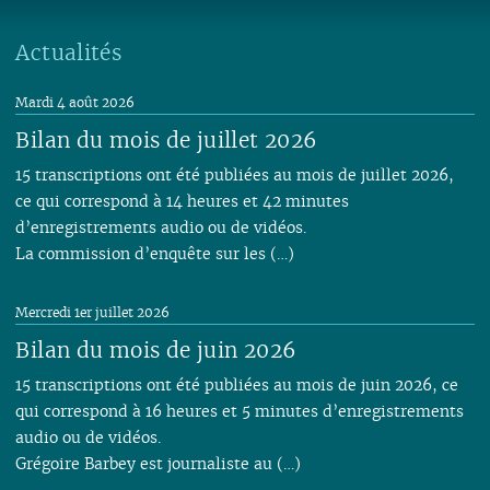
06
01
07
06
05
02
05
06
05
07
05
07
05
05
05
05
05
06
05
04
04
04
04
06
04
06
04
04
04
04
Actualités
04
04
04
03
03
03
03
05
03
05
03
03
03
03
03
03
03
02
02
01
02
04
02
04
02
02
02
02
Mardi 4 août 2026
02
02
02
01
01
01
03
01
03
01
01
01
01
Bilan du mois de juillet 2026
01
01
02
01
15 transcriptions ont été publiées au mois de juillet 2026,
ce qui correspond à 14 heures et 42 minutes
d’enregistrements audio ou de vidéos.
La commission d’enquête sur les (…)
Mercredi 1er juillet 2026
Bilan du mois de juin 2026
15 transcriptions ont été publiées au mois de juin 2026, ce
qui correspond à 16 heures et 5 minutes d’enregistrements
audio ou de vidéos.
Grégoire Barbey est journaliste au (…)