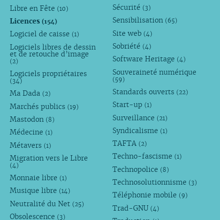
Sécurité
Libre en Fête
(3)
(10)
Sensibilisation
Licences
(65)
(154)
Site web
Logiciel de caisse
(4)
(1)
Sobriété
Logiciels libres de dessin
(4)
et de retouche d’image
Software Heritage
(4)
(2)
Souveraineté numérique
Logiciels propriétaires
(59)
(34)
Standards ouverts
(22)
Ma Dada
(2)
Start-up
(1)
Marchés publics
(19)
Surveillance
(21)
Mastodon
(8)
Syndicalisme
(1)
Médecine
(1)
TAFTA
(2)
Métavers
(1)
Techno-fascisme
(1)
Migration vers le Libre
(4)
Technopolice
(8)
Monnaie libre
(1)
Technosolutionnisme
(3)
Musique libre
(14)
Téléphonie mobile
(9)
Neutralité du Net
(25)
Trad-GNU
(4)
Obsolescence
(3)