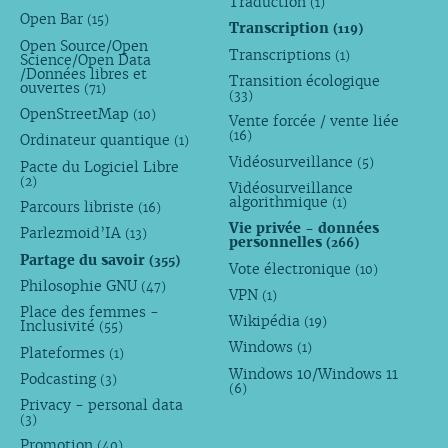
Traduction
(1)
Open Bar
(15)
Transcription
(119)
Open Source/Open
Transcriptions
(1)
Science/Open Data
/Données libres et
Transition écologique
ouvertes
(71)
(33)
OpenStreetMap
(10)
Vente forcée / vente liée
(16)
Ordinateur quantique
(1)
Vidéosurveillance
(5)
Pacte du Logiciel Libre
(2)
Vidéosurveillance
algorithmique
(1)
Parcours libriste
(16)
Vie privée - données
Parlezmoid’IA
(13)
personnelles
(266)
Partage du savoir
(355)
Vote électronique
(10)
Philosophie GNU
(47)
VPN
(1)
Place des femmes -
Wikipédia
(19)
Inclusivité
(55)
Windows
(1)
Plateformes
(1)
Windows 10/Windows 11
Podcasting
(3)
(6)
Privacy - personal data
(3)
Promotion
(40)