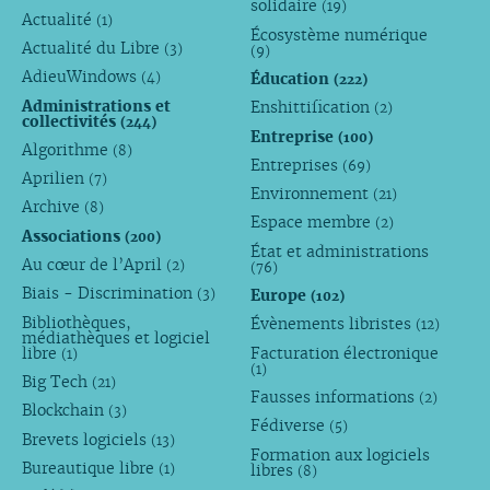
solidaire
(19)
Actualité
(1)
Écosystème numérique
Actualité du Libre
(3)
(9)
AdieuWindows
Éducation
(4)
(222)
Administrations et
Enshittification
(2)
collectivités
(244)
Entreprise
(100)
Algorithme
(8)
Entreprises
(69)
Aprilien
(7)
Environnement
(21)
Archive
(8)
Espace membre
(2)
Associations
(200)
État et administrations
Au cœur de l’April
(2)
(76)
Biais - Discrimination
Europe
(3)
(102)
Bibliothèques,
Évènements libristes
(12)
médiathèques et logiciel
libre
Facturation électronique
(1)
(1)
Big Tech
(21)
Fausses informations
(2)
Blockchain
(3)
Fédiverse
(5)
Brevets logiciels
(13)
Formation aux logiciels
Bureautique libre
libres
(1)
(8)