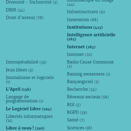
Informatique en nuage
Diversité - Inclusivité
(3)
(44)
DRM
(34)
Infrastructures
(11)
Droit d’auteur
(78)
Innovation
(68)
Institutions
(423)
Intelligence artificielle
(185)
Internet
(283)
Internet
(22)
Interopérabilité
Radio Cause Commune
(35)
(3)
Jeux libres
(5)
Raising awareness
(1)
Journalisme et logiciels
Rançongiciel
(1)
(3)
L’April
Recherche
(136)
(34)
Langage de
Réseaux sociaux
(56)
programmation
(1)
RGI
(5)
Le Logiciel Libre
(194)
RGPD
(39)
Libertés informatiques
Santé
(7)
(21)
Sciences
Libre à vous !
(18)
(210)