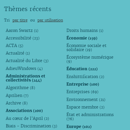
Thèmes récents
Tri
par titre
ou
par utilisation
Aaron Swartz
Droits humains
(1)
(1)
Accessibilité
Économie
(23)
(159)
ACTA
Économie sociale et
(5)
solidaire
(19)
Actualité
(1)
Écosystème numérique
Actualité du Libre
(3)
(9)
AdieuWindows
Éducation
(4)
(222)
Administrations et
Enshittification
(2)
collectivités
(244)
Entreprise
(100)
Algorithme
(8)
Entreprises
(69)
Aprilien
(7)
Environnement
(21)
Archive
(8)
Espace membre
(2)
Associations
(200)
État et administrations
Au cœur de l’April
(2)
(76)
Biais - Discrimination
Europe
(3)
(102)