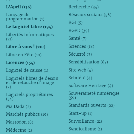
L’April
Recherche
(136)
(34)
Langage de
Réseaux sociaux
(56)
programmation
(1)
RGI
(5)
Le Logiciel Libre
(194)
RGPD
(39)
Libertés informatiques
Santé
(7)
(21)
Sciences
Libre à vous !
(18)
(210)
Sécurité
Libre en Fête
(3)
(10)
Sensibilisation
Licences
(65)
(154)
Site web
Logiciel de caisse
(4)
(1)
Sobriété
Logiciels libres de dessin
(4)
et de retouche d’image
Software Heritage
(4)
(2)
Souveraineté numérique
Logiciels propriétaires
(59)
(34)
Standards ouverts
(22)
Ma Dada
(2)
Start-up
(1)
Marchés publics
(19)
Surveillance
(21)
Mastodon
(8)
Syndicalisme
(1)
Médecine
(1)