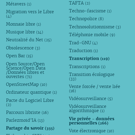
TAFTA
(2)
Métavers
(1)
Techno-fascisme
(1)
Migration vers le Libre
(4)
Technopolice
(8)
Monnaie libre
(1)
Technosolutionnisme
(3)
Musique libre
(14)
Téléphonie mobile
(9)
Neutralité du Net
(25)
Trad-GNU
(4)
Obsolescence
(3)
Traduction
(1)
Open Bar
(15)
Transcription
(119)
Open Source/Open
Transcriptions
(1)
Science/Open Data
/Données libres et
Transition écologique
ouvertes
(71)
(33)
OpenStreetMap
(10)
Vente forcée / vente liée
(16)
Ordinateur quantique
(1)
Vidéosurveillance
(5)
Pacte du Logiciel Libre
(2)
Vidéosurveillance
algorithmique
(1)
Parcours libriste
(16)
Vie privée - données
Parlezmoid’IA
(13)
personnelles
(266)
Partage du savoir
(355)
Vote électronique
(10)