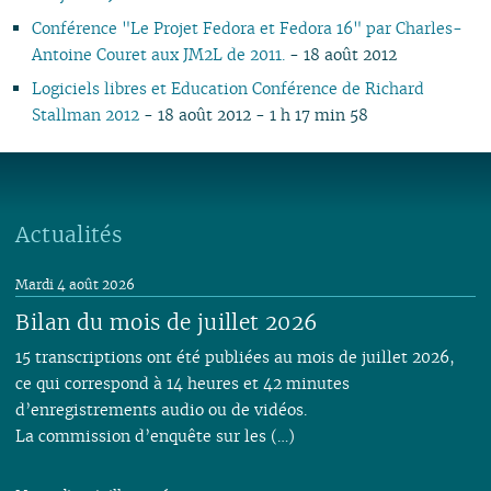
06
01
06
05
06
05
07
06
05
07
05
05
05
05
05
Conférence "Le Projet Fedora et Fedora 16" par Charles-
05
05
04
05
04
06
04
04
06
04
04
04
04
04
Antoine Couret aux JM2L de 2011.
- 18 août 2012
04
04
03
04
03
05
03
03
05
03
03
03
03
03
Logiciels libres et Education Conférence de Richard
03
03
02
03
02
04
02
02
04
02
02
02
02
02
Stallman 2012
- 18 août 2012 - 1 h 17 min 58
02
02
01
02
01
03
01
03
01
01
01
01
01
01
01
02
01
Actualités
Mardi 4 août 2026
Bilan du mois de juillet 2026
15 transcriptions ont été publiées au mois de juillet 2026,
ce qui correspond à 14 heures et 42 minutes
d’enregistrements audio ou de vidéos.
La commission d’enquête sur les (…)