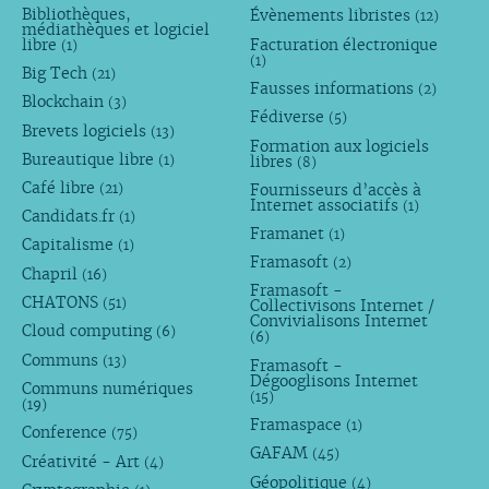
Bibliothèques,
Évènements libristes
(12)
médiathèques et logiciel
libre
Facturation électronique
(1)
(1)
Big Tech
(21)
Fausses informations
(2)
Blockchain
(3)
Fédiverse
(5)
Brevets logiciels
(13)
Formation aux logiciels
Bureautique libre
libres
(1)
(8)
Café libre
Fournisseurs d’accès à
(21)
Internet associatifs
(1)
Candidats.fr
(1)
Framanet
(1)
Capitalisme
(1)
Framasoft
(2)
Chapril
(16)
Framasoft -
CHATONS
(51)
Collectivisons Internet /
Convivialisons Internet
Cloud computing
(6)
(6)
Communs
(13)
Framasoft -
Dégooglisons Internet
Communs numériques
(15)
(19)
Framaspace
(1)
Conference
(75)
GAFAM
(45)
Créativité - Art
(4)
Géopolitique
(4)