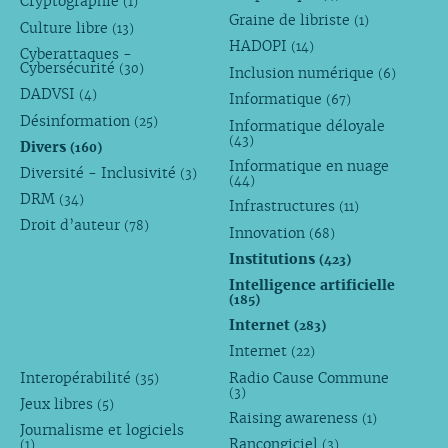
Cryptographie
(1)
Graine de libriste
(1)
Culture libre
(13)
HADOPI
(14)
Cyberattaques -
Cybersécurité
(30)
Inclusion numérique
(6)
DADVSI
(4)
Informatique
(67)
Désinformation
(25)
Informatique déloyale
(43)
Divers
(160)
Informatique en nuage
Diversité - Inclusivité
(3)
(44)
DRM
(34)
Infrastructures
(11)
Droit d’auteur
(78)
Innovation
(68)
Institutions
(423)
Intelligence artificielle
(185)
Internet
(283)
Internet
(22)
Interopérabilité
Radio Cause Commune
(35)
(3)
Jeux libres
(5)
Raising awareness
(1)
Journalisme et logiciels
Rançongiciel
(1)
(3)