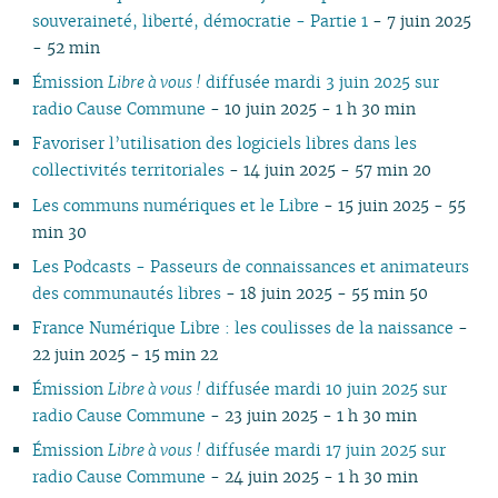
07
01
06
07
06
02
06
06
06
07
06
07
06
06
06
0
souveraineté, liberté, démocratie - Partie 1
- 7 juin 2025
06
05
06
05
05
04
05
06
05
06
05
05
05
0
- 52 min
05
04
04
04
04
03
04
05
04
05
04
04
04
0
Émission
Libre à vous !
diffusée mardi 3 juin 2025 sur
04
03
03
03
03
01
03
04
03
04
03
03
03
0
radio Cause Commune
- 10 juin 2025 - 1 h 30 min
03
02
02
02
02
02
03
02
03
02
02
02
0
Favoriser l’utilisation des logiciels libres dans les
02
01
01
01
01
01
02
01
01
01
0
collectivités territoriales
- 14 juin 2025 - 57 min 20
01
Les communs numériques et le Libre
- 15 juin 2025 - 55
min 30
Les Podcasts - Passeurs de connaissances et animateurs
des communautés libres
- 18 juin 2025 - 55 min 50
France Numérique Libre : les coulisses de la naissance
-
22 juin 2025 - 15 min 22
Émission
Libre à vous !
diffusée mardi 10 juin 2025 sur
radio Cause Commune
- 23 juin 2025 - 1 h 30 min
Émission
Libre à vous !
diffusée mardi 17 juin 2025 sur
radio Cause Commune
- 24 juin 2025 - 1 h 30 min