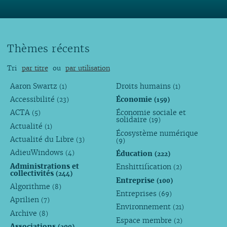
Thèmes récents
Tri
par titre
ou
par utilisation
Aaron Swartz
Droits humains
(1)
(1)
Accessibilité
Économie
(23)
(159)
ACTA
Économie sociale et
(5)
solidaire
(19)
Actualité
(1)
Écosystème numérique
Actualité du Libre
(3)
(9)
AdieuWindows
Éducation
(4)
(222)
Administrations et
Enshittification
(2)
collectivités
(244)
Entreprise
(100)
Algorithme
(8)
Entreprises
(69)
Aprilien
(7)
Environnement
(21)
Archive
(8)
Espace membre
(2)
Associations
(200)