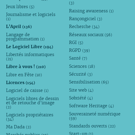
(3)
Jeux libres
(5)
Raising awareness
(1)
Journalisme et logiciels
Rançongiciel
(1)
(3)
L’April
Recherche
(136)
(34)
Langage de
Réseaux sociaux
(56)
programmation
(1)
RGI
(5)
Le Logiciel Libre
(194)
RGPD
(39)
Libertés informatiques
Santé
(7)
(21)
Sciences
Libre à vous !
(18)
(210)
Sécurité
Libre en Fête
(3)
(10)
Sensibilisation
Licences
(65)
(154)
Site web
Logiciel de caisse
(4)
(1)
Sobriété
Logiciels libres de dessin
(4)
et de retouche d’image
Software Heritage
(4)
(2)
Souveraineté numérique
Logiciels propriétaires
(59)
(34)
Standards ouverts
(22)
Ma Dada
(2)
Start-up
(1)
Marchés publics