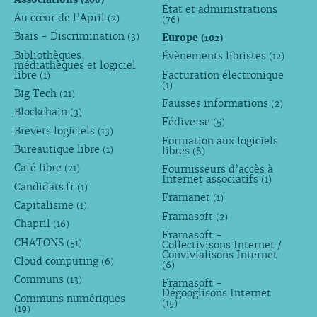
État et administrations
Au cœur de l’April
(2)
(76)
Biais - Discrimination
Europe
(3)
(102)
Bibliothèques,
Évènements libristes
(12)
médiathèques et logiciel
libre
Facturation électronique
(1)
(1)
Big Tech
(21)
Fausses informations
(2)
Blockchain
(3)
Fédiverse
(5)
Brevets logiciels
(13)
Formation aux logiciels
Bureautique libre
libres
(1)
(8)
Café libre
Fournisseurs d’accès à
(21)
Internet associatifs
(1)
Candidats.fr
(1)
Framanet
(1)
Capitalisme
(1)
Framasoft
(2)
Chapril
(16)
Framasoft -
CHATONS
(51)
Collectivisons Internet /
Convivialisons Internet
Cloud computing
(6)
(6)
Communs
(13)
Framasoft -
Dégooglisons Internet
Communs numériques
(15)
(19)