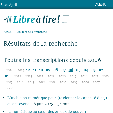
MENU
Sites April ...
Libre à lire !
Accueil
Résultats de la recherche
Résultats de la recherche
Toutes les transcriptions depuis 2006
12
11
10
09
08
07
06
05
04
03
02
- 2026
- 2025
08
01
- 2024
- 2023
- 2022
- 2021
- 2020
- 2019
- 2018
- 2017
- 2016
07
12
12
12
12
12
12
12
12
1
- 2015
- 2014
- 2013
- 2012
- 2011
- 2010
- 2009
- 2008
- 2007
12
06
11
12
11
12
11
12
11
12
11
12
11
04
11
12
11
04
1
- 2006
11
05
10
10
11
10
10
10
11
10
11
10
11
10
10
11
10
1
L’inclusion numérique pour (re)donner la capacité d’agir
10
04
09
10
09
09
09
09
09
10
09
10
09
09
10
09
0
aux citoyens
- 6 juin 2025 - 34 min
09
03
08
09
08
08
08
08
08
09
08
09
08
08
06
08
0
08
02
07
08
07
04
07
07
07
08
07
08
07
07
01
07
0
Le numérique au cœur des enjeux de pouvoir :