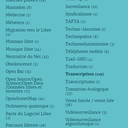
(19)
Surveillance
(21)
Mastodon
(8)
Syndicalisme
(1)
Médecine
(1)
TAFTA
(2)
Métavers
(1)
Techno-fascisme
(1)
Migration vers le Libre
(4)
Technopolice
(8)
Monnaie libre
(1)
Technosolutionnisme
(3)
Musique libre
(14)
Téléphonie mobile
(9)
Neutralité du Net
(25)
Trad-GNU
(4)
Obsolescence
(3)
Traduction
(1)
Open Bar
(15)
Transcription
(119)
Open Source/Open
Transcriptions
(1)
Science/Open Data
/Données libres et
Transition écologique
ouvertes
(71)
(33)
OpenStreetMap
(10)
Vente forcée / vente liée
(16)
Ordinateur quantique
(1)
Vidéosurveillance
(5)
Pacte du Logiciel Libre
(2)
Vidéosurveillance
algorithmique
(1)
Parcours libriste
(16)