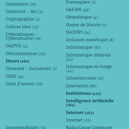
Framaspace
(1)
Conference
(75)
GAFAM
(45)
Créativité - Art
(4)
Géopolitique
(4)
Cryptographie
(1)
Graine de libriste
(1)
Culture libre
(13)
HADOPI
(14)
Cyberattaques -
Cybersécurité
(30)
Inclusion numérique
(6)
DADVSI
(4)
Informatique
(67)
Désinformation
(25)
Informatique déloyale
(43)
Divers
(160)
Informatique en nuage
Diversité - Inclusivité
(3)
(44)
DRM
(34)
Infrastructures
(11)
Droit d’auteur
(78)
Innovation
(68)
Institutions
(423)
Intelligence artificielle
(185)
Internet
(283)
Internet
(22)
Interopérabilité
Radio Cause Commune
(35)