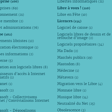
eprise
Libertés informatiques
(100)
(21)
eprises
Libre à vous !
(69)
(210)
ronnement
Libre en Fête
(21)
(10)
ce membre
Licences
(2)
(154)
et administrations
Logiciel de caisse
(76)
(1)
pe
Logiciels libres de dessin et de
(102)
retouche d’image
(2)
ements libristes
(12)
Logiciels propriétaires
(34)
ration électronique
(1)
Ma Dada
(2)
ses informations
(2)
Marchés publics
(19)
verse
(5)
Mastodon
(8)
tion aux logiciels libres
(8)
Médecine
(1)
isseurs d’accès à Internet
iatifs
Métavers
(1)
(1)
anet
Migration vers le Libre
(1)
(4)
asoft
Monnaie libre
(2)
(1)
soft - Collectivisons
Musique libre
(14)
net / Convivialisons Internet
Neutralité du Net
(25)
Obsolescence
asoft - Dégooglisons
(3)