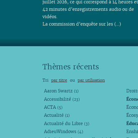
juillet 2026, ce qui correspond à 14 heures e
42 minutes d’enregistrements audio ou de
vidéos.
La commission d’enquête sur les (…)
Thèmes récents
Tri
par titre
ou
par utilisation
Aaron Swartz
Droi
(1)
Accessibilité
Écon
(23)
ACTA
Écono
(5)
Actualité
Écos
(1)
Actualité du Libre
Éduc
(3)
AdieuWindows
Enshi
(4)