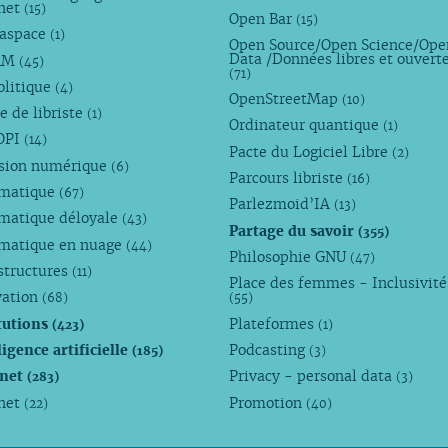
rnet
(15)
Open Bar
(15)
aspace
(1)
Open Source/Open Science/Ope
Data /Données libres et ouvert
AM
(45)
(71)
olitique
(4)
OpenStreetMap
(10)
e de libriste
(1)
Ordinateur quantique
(1)
OPI
(14)
Pacte du Logiciel Libre
(2)
usion numérique
(6)
Parcours libriste
(16)
rmatique
(67)
Parlezmoid’IA
(13)
rmatique déloyale
(43)
Partage du savoir
(355)
rmatique en nuage
(44)
Philosophie GNU
(47)
structures
(11)
Place des femmes - Inclusivité
vation
(68)
(55)
tutions
Plateformes
(423)
(1)
ligence artificielle
Podcasting
(185)
(3)
rnet
Privacy - personal data
(283)
(3)
rnet
Promotion
(22)
(40)