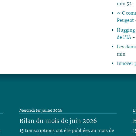
min 52
« C comm
Peugeot
Hugging 
de l’IA
- 
Les dame
min
Innover 
Mercredi 1er juillet 2026
L
Bilan du mois de juin 2026
B
e
15 transcriptions ont été publiées au mois de
1