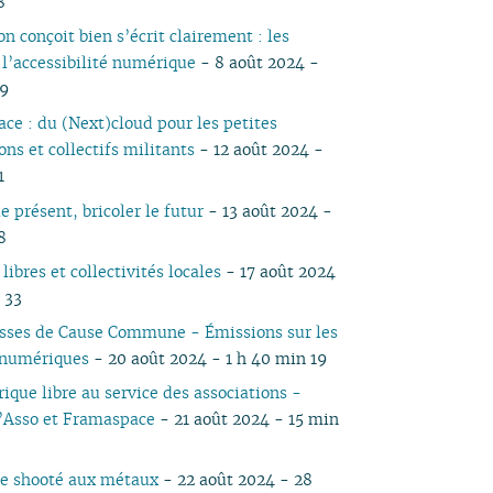
8
05
03
05
04
04
04
04
03
05
04
05
04
04
on conçoit bien s’écrit clairement : les
04
02
04
03
03
03
03
01
04
03
04
03
03
 l’accessibilité numérique
- 8 août 2024 -
03
01
03
02
02
02
02
03
02
03
02
02
59
02
02
01
01
01
01
02
01
01
ce : du (Next)cloud pour les petites
01
01
ons et collectifs militants
- 12 août 2024 -
1
e présent, bricoler le futur
- 13 août 2024 -
8
 libres et collectivités locales
- 17 août 2024
 33
isses de Cause Commune - Émissions sur les
 numériques
- 20 août 2024 - 1 h 40 min 19
ique libre au service des associations -
’Asso et Framaspace
- 21 août 2024 - 15 min
e shooté aux métaux
- 22 août 2024 - 28