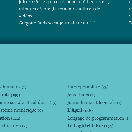
t
juin 2026, ce qui correspond à 16 heures et 5
m
minutes d’enregistrements audio ou de
m
vidéos.
v
Grégoire Barbey est journaliste au (…)
D
ts humains
Interopérabilité
(1)
(35)
omie
Jeux libres
(159)
(5)
mie sociale et solidaire
Journalisme et logiciels
(19)
(1)
ystème numérique
L’April
(9)
(136)
ation
Langage de programmation
(222)
(1)
ttification
Le Logiciel Libre
(2)
(194)