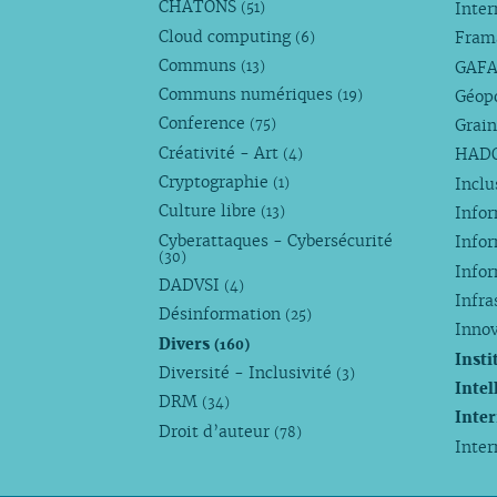
CHATONS
Inte
(51)
Cloud computing
Fram
(6)
Communs
GAF
(13)
Communs numériques
Géop
(19)
Conference
Grain
(75)
Créativité - Art
HAD
(4)
Cryptographie
Incl
(1)
Culture libre
Info
(13)
Cyberattaques - Cybersécurité
Info
(30)
Info
DADVSI
(4)
Infra
Désinformation
(25)
Inno
Divers
(160)
Insti
Diversité - Inclusivité
(3)
Intel
DRM
(34)
Inte
Droit d’auteur
(78)
Inte