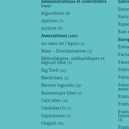
Administrations et collectivités
Entr
(244)
Entr
Algorithme
(8)
Envi
Aprilien
(7)
Espa
Archive
(8)
État 
Associations
(200)
Euro
Au cœur de l’April
(2)
Évèn
Biais - Discrimination
(3)
Factu
Bibliothèques, médiathèques et
Faus
logiciel libre
(1)
Fédi
Big Tech
(21)
Forma
Blockchain
(3)
Fourn
Brevets logiciels
(13)
assoc
Bureautique libre
(1)
Fram
Café libre
(21)
Fram
Candidats.fr
(1)
Frama
Capitalisme
Inter
(1)
(6)
Chapril
(16)
Fram