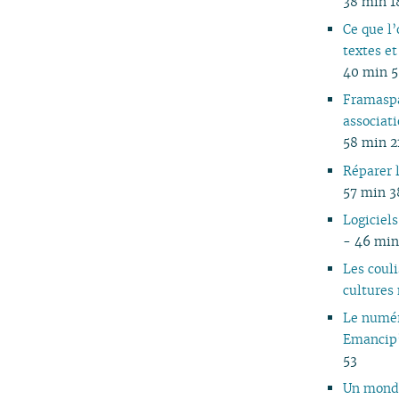
38 min 1
05
Ce que l’
04
textes et
03
40 min 
02
Framaspa
01
associati
58 min 2
Réparer l
57 min 3
Logiciels
- 46 min
Les coul
cultures
Le numér
Emancip
53
Un mond