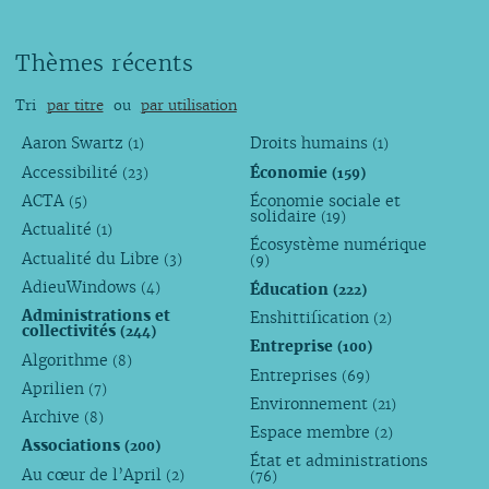
Thèmes récents
Tri
par titre
ou
par utilisation
Aaron Swartz
Droits humains
(1)
(1)
Accessibilité
Économie
(23)
(159)
ACTA
Économie sociale et
(5)
solidaire
(19)
Actualité
(1)
Écosystème numérique
Actualité du Libre
(3)
(9)
AdieuWindows
Éducation
(4)
(222)
Administrations et
Enshittification
(2)
collectivités
(244)
Entreprise
(100)
Algorithme
(8)
Entreprises
(69)
Aprilien
(7)
Environnement
(21)
Archive
(8)
Espace membre
(2)
Associations
(200)
État et administrations
Au cœur de l’April
(2)
(76)