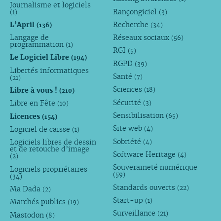
Journalisme et logiciels
Rançongiciel
(1)
(3)
L’April
Recherche
(136)
(34)
Langage de
Réseaux sociaux
(56)
programmation
(1)
RGI
(5)
Le Logiciel Libre
(194)
RGPD
(39)
Libertés informatiques
Santé
(7)
(21)
Sciences
Libre à vous !
(18)
(210)
Sécurité
Libre en Fête
(3)
(10)
Sensibilisation
Licences
(65)
(154)
Site web
Logiciel de caisse
(4)
(1)
Sobriété
Logiciels libres de dessin
(4)
et de retouche d’image
Software Heritage
(4)
(2)
Souveraineté numérique
Logiciels propriétaires
(59)
(34)
Standards ouverts
(22)
Ma Dada
(2)
Start-up
(1)
Marchés publics
(19)
Surveillance
(21)
Mastodon
(8)