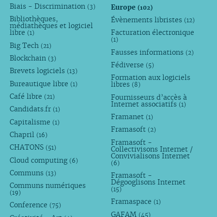
Biais - Discrimination
Europe
(3)
(102)
Bibliothèques,
Évènements libristes
(12)
médiathèques et logiciel
libre
Facturation électronique
(1)
(1)
Big Tech
(21)
Fausses informations
(2)
Blockchain
(3)
Fédiverse
(5)
Brevets logiciels
(13)
Formation aux logiciels
Bureautique libre
libres
(1)
(8)
Café libre
Fournisseurs d’accès à
(21)
Internet associatifs
(1)
Candidats.fr
(1)
Framanet
(1)
Capitalisme
(1)
Framasoft
(2)
Chapril
(16)
Framasoft -
CHATONS
(51)
Collectivisons Internet /
Convivialisons Internet
Cloud computing
(6)
(6)
Communs
(13)
Framasoft -
Dégooglisons Internet
Communs numériques
(15)
(19)
Framaspace
(1)
Conference
(75)
GAFAM
(45)