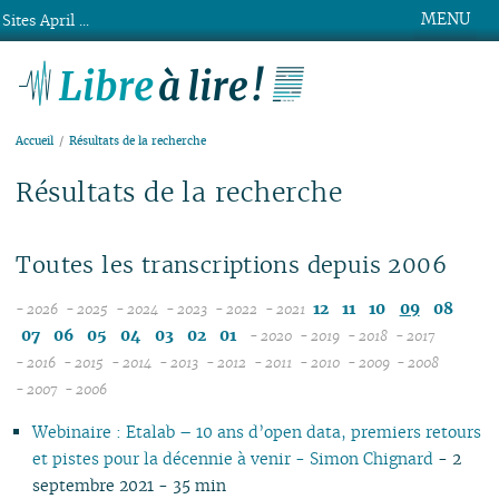
MENU
Sites April ...
Libre à lire !
Accueil
Résultats de la recherche
Résultats de la recherche
Toutes les transcriptions depuis 2006
12
11
10
09
08
- 2026
- 2025
- 2024
- 2023
- 2022
- 2021
08
12
12
12
12
07
06
05
04
03
02
01
- 2020
- 2019
- 2018
- 2017
07
11
11
11
11
12
12
12
12
- 2016
- 2015
- 2014
- 2013
- 2012
- 2011
- 2010
- 2009
- 2008
12
06
12
10
12
10
12
10
12
10
12
11
12
11
11
04
11
12
- 2007
- 2006
11
04
05
11
10
09
11
09
10
09
11
09
11
10
11
10
10
10
11
Webinaire : Etalab – 10 ans d’open data, premiers retours
10
04
10
08
10
08
09
08
09
08
10
09
10
09
09
09
10
et pistes pour la décennie à venir - Simon Chignard
- 2
09
03
09
07
09
07
08
07
08
07
09
08
09
08
08
08
06
septembre 2021 - 35 min
08
02
08
06
08
06
04
06
07
06
08
07
08
07
07
07
01