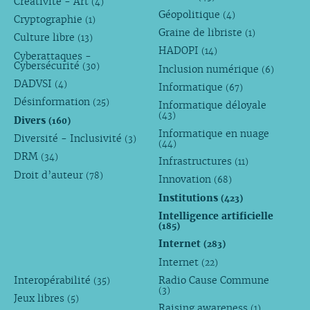
Créativité - Art
(4)
Géopolitique
(4)
Cryptographie
(1)
Graine de libriste
(1)
Culture libre
(13)
HADOPI
(14)
Cyberattaques -
Cybersécurité
(30)
Inclusion numérique
(6)
DADVSI
(4)
Informatique
(67)
Désinformation
(25)
Informatique déloyale
(43)
Divers
(160)
Informatique en nuage
Diversité - Inclusivité
(3)
(44)
DRM
(34)
Infrastructures
(11)
Droit d’auteur
(78)
Innovation
(68)
Institutions
(423)
Intelligence artificielle
(185)
Internet
(283)
Internet
(22)
Interopérabilité
Radio Cause Commune
(35)
(3)
Jeux libres
(5)
Raising awareness
(1)