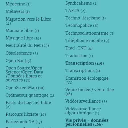
Syndicalisme
(1)
Médecine
(1)
TAFTA
(2)
Métavers
(1)
Techno-fascisme
(1)
Migration vers le Libre
(4)
Technopolice
(8)
Monnaie libre
(1)
Technosolutionnisme
(3)
Musique libre
(14)
Téléphonie mobile
(9)
Neutralité du Net
(25)
Trad-GNU
(4)
Obsolescence
(3)
Traduction
(1)
Open Bar
(15)
Transcription
(119)
Open Source/Open
Transcriptions
(1)
Science/Open Data
/Données libres et
Transition écologique
ouvertes
(71)
(33)
OpenStreetMap
(10)
Vente forcée / vente liée
(16)
Ordinateur quantique
(1)
Vidéosurveillance
(5)
Pacte du Logiciel Libre
(2)
Vidéosurveillance
algorithmique
(1)
Parcours libriste
(16)
Vie privée - données
Parlezmoid’IA
(13)
personnelles
(266)