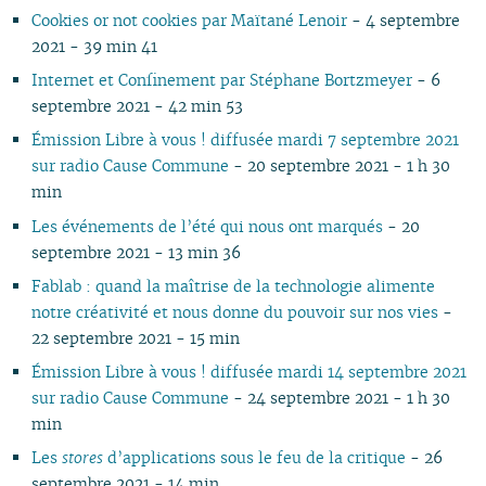
07
01
07
05
07
05
02
05
06
05
07
06
07
06
06
06
Cookies or not cookies par Maïtané Lenoir
- 4 septembre
06
06
04
06
04
04
04
04
06
05
06
05
05
05
2021 - 39 min 41
05
05
03
04
03
03
03
03
05
04
05
04
04
04
Internet et Confinement par Stéphane Bortzmeyer
- 6
04
04
02
03
02
02
01
02
04
03
04
03
03
03
septembre 2021 - 42 min 53
03
03
01
02
01
01
01
03
02
03
02
02
02
Émission Libre à vous ! diffusée mardi 7 septembre 2021
02
02
01
02
01
01
01
sur radio Cause Commune
- 20 septembre 2021 - 1 h 30
01
01
min
Les événements de l’été qui nous ont marqués
- 20
septembre 2021 - 13 min 36
Fablab : quand la maîtrise de la technologie alimente
notre créativité et nous donne du pouvoir sur nos vies
-
22 septembre 2021 - 15 min
Émission Libre à vous ! diffusée mardi 14 septembre 2021
sur radio Cause Commune
- 24 septembre 2021 - 1 h 30
min
Les
stores
d’applications sous le feu de la critique
- 26
septembre 2021 - 14 min