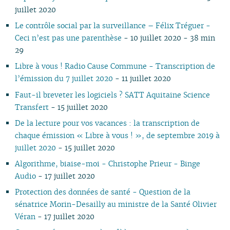
07
01
07
05
02
05
06
05
07
05
07
05
06
06
06
06
juillet 2020
06
06
04
04
04
04
06
04
06
04
05
05
05
05
Le contrôle social par la surveillance – Félix Tréguer -
05
04
03
03
03
03
05
03
05
03
04
04
04
04
Ceci n’est pas une parenthèse
- 10 juillet 2020 - 38 min
04
03
02
02
01
02
04
02
04
02
03
03
03
03
29
03
02
01
01
01
03
01
03
01
02
02
02
02
Libre à vous ! Radio Cause Commune - Transcription de
02
02
01
01
01
01
l’émission du 7 juillet 2020
- 11 juillet 2020
01
Faut-il breveter les logiciels ? SATT Aquitaine Science
Transfert
- 15 juillet 2020
De la lecture pour vos vacances : la transcription de
chaque émission « Libre à vous ! », de septembre 2019 à
juillet 2020
- 15 juillet 2020
Algorithme, biaise-moi - Christophe Prieur - Binge
Audio
- 17 juillet 2020
Protection des données de santé - Question de la
sénatrice Morin-Desailly au ministre de la Santé Olivier
Véran
- 17 juillet 2020