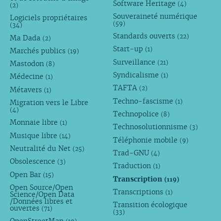
Software Heritage
(4)
(2)
Souveraineté numérique
Logiciels propriétaires
(59)
(34)
Standards ouverts
(22)
Ma Dada
(2)
Start-up
(1)
Marchés publics
(19)
Surveillance
(21)
Mastodon
(8)
Syndicalisme
(1)
Médecine
(1)
TAFTA
(2)
Métavers
(1)
Techno-fascisme
(1)
Migration vers le Libre
(4)
Technopolice
(8)
Monnaie libre
(1)
Technosolutionnisme
(3)
Musique libre
(14)
Téléphonie mobile
(9)
Neutralité du Net
(25)
Trad-GNU
(4)
Obsolescence
(3)
Traduction
(1)
Open Bar
(15)
Transcription
(119)
Open Source/Open
Transcriptions
(1)
Science/Open Data
/Données libres et
Transition écologique
ouvertes
(71)
(33)