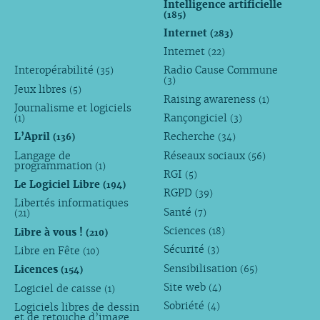
Intelligence artificielle
(185)
Internet
(283)
Internet
(22)
Interopérabilité
Radio Cause Commune
(35)
(3)
Jeux libres
(5)
Raising awareness
(1)
Journalisme et logiciels
Rançongiciel
(1)
(3)
L’April
Recherche
(136)
(34)
Langage de
Réseaux sociaux
(56)
programmation
(1)
RGI
(5)
Le Logiciel Libre
(194)
RGPD
(39)
Libertés informatiques
Santé
(7)
(21)
Sciences
Libre à vous !
(18)
(210)
Sécurité
Libre en Fête
(3)
(10)
Sensibilisation
Licences
(65)
(154)
Site web
Logiciel de caisse
(4)
(1)
Sobriété
Logiciels libres de dessin
(4)
et de retouche d’image