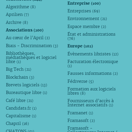
Entreprise
(100)
Algorithme
(8)
Entreprises
(69)
Aprilien
(7)
Environnement
(21)
Archive
(8)
Espace membre
(2)
Associations
(200)
État et administrations
Au cœur de l’April
(2)
(76)
Biais - Discrimination
Europe
(3)
(102)
Bibliothèques,
Évènements libristes
(12)
médiathèques et logiciel
libre
Facturation électronique
(1)
(1)
Big Tech
(21)
Fausses informations
(2)
Blockchain
(3)
Fédiverse
(5)
Brevets logiciels
(13)
Formation aux logiciels
Bureautique libre
libres
(1)
(8)
Café libre
Fournisseurs d’accès à
(21)
Internet associatifs
(1)
Candidats.fr
(1)
Framanet
(1)
Capitalisme
(1)
Framasoft
(2)
Chapril
(16)
Framasoft -
CHATONS
(51)