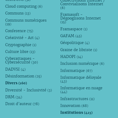
Collectivisons Internet /
Convivialisons Internet
Cloud computing
(6)
(6)
Communs
(13)
Framasoft -
Dégooglisons Internet
Communs numériques
(15)
(19)
Framaspace
(1)
Conference
(75)
GAFAM
(45)
Créativité - Art
(4)
Géopolitique
(4)
Cryptographie
(1)
Graine de libriste
(1)
Culture libre
(13)
HADOPI
(14)
Cyberattaques -
Cybersécurité
(30)
Inclusion numérique
(6)
DADVSI
(4)
Informatique
(67)
Désinformation
(25)
Informatique déloyale
(43)
Divers
(160)
Informatique en nuage
Diversité - Inclusivité
(3)
(44)
DRM
(34)
Infrastructures
(11)
Droit d’auteur
(78)
Innovation
(68)
Institutions
(423)