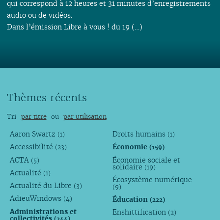
qui correspond à 12 heures et 31 minutes d’enregistrements
audio ou de vidéos.
Dans l’émission Libre à vous ! du 19 (…)
Thèmes récents
Tri
par titre
ou
par utilisation
Aaron Swartz
Droits humains
(1)
(1)
Accessibilité
Économie
(23)
(159)
ACTA
Économie sociale et
(5)
solidaire
(19)
Actualité
(1)
Écosystème numérique
Actualité du Libre
(3)
(9)
AdieuWindows
Éducation
(4)
(222)
Administrations et
Enshittification
(2)
collectivités
(244)