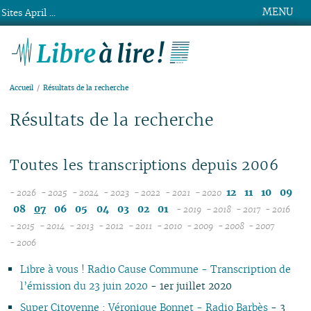
MENU
Sites April ...
Libre à lire !
Accueil
Résultats de la recherche
Résultats de la recherche
Toutes les transcriptions depuis 2006
12
11
10
09
- 2026
- 2025
- 2024
- 2023
- 2022
- 2021
- 2020
08
12
12
12
12
12
08
07
06
05
04
03
02
01
- 2019
- 2018
- 2017
- 2016
07
11
11
11
11
11
12
12
12
12
- 2015
- 2014
- 2013
- 2012
- 2011
- 2010
- 2009
- 2008
- 2007
12
06
12
10
12
10
12
10
12
10
12
10
11
04
11
12
11
04
11
- 2006
11
05
10
11
09
10
09
11
09
11
09
11
09
10
10
11
10
10
Libre à vous ! Radio Cause Commune - Transcription de
10
04
10
08
09
08
09
08
10
08
10
08
09
09
10
09
09
l’émission du 23 juin 2020
- 1er juillet 2020
09
03
09
07
08
07
08
07
09
07
09
07
08
08
06
08
08
08
02
08
06
04
06
07
06
08
06
08
06
07
07
01
07
07
Super Citoyenne : Véronique Bonnet - Radio Barbès
- 3