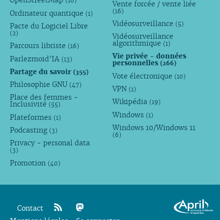
OpenStreetMap
(10)
Vente forcée / vente liée
(16)
Ordinateur quantique
(1)
Vidéosurveillance
(5)
Pacte du Logiciel Libre
(2)
Vidéosurveillance
algorithmique
(1)
Parcours libriste
(16)
Vie privée - données
Parlezmoid’IA
(13)
personnelles
(266)
Partage du savoir
(355)
Vote électronique
(10)
Philosophie GNU
(47)
VPN
(1)
Place des femmes -
Wikipédia
(19)
Inclusivité
(55)
Windows
(1)
Plateformes
(1)
Windows 10/Windows 11
Podcasting
(3)
(6)
Privacy - personal data
(3)
Promotion
(40)
Contact
rss
mastodon