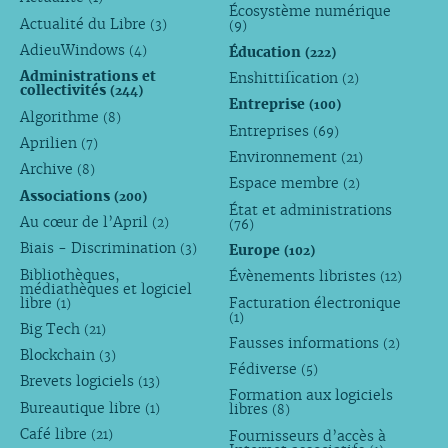
Écosystème numérique
Actualité du Libre
(3)
(9)
AdieuWindows
Éducation
(4)
(222)
Administrations et
Enshittification
(2)
collectivités
(244)
Entreprise
(100)
Algorithme
(8)
Entreprises
(69)
Aprilien
(7)
Environnement
(21)
Archive
(8)
Espace membre
(2)
Associations
(200)
État et administrations
Au cœur de l’April
(2)
(76)
Biais - Discrimination
Europe
(3)
(102)
Bibliothèques,
Évènements libristes
(12)
médiathèques et logiciel
libre
Facturation électronique
(1)
(1)
Big Tech
(21)
Fausses informations
(2)
Blockchain
(3)
Fédiverse
(5)
Brevets logiciels
(13)
Formation aux logiciels
Bureautique libre
libres
(1)
(8)
Café libre
Fournisseurs d’accès à
(21)