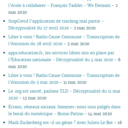
07
01
07
05
02
05
06
05
07
05
07
05
06
06
06
06
l’école à collaborer - François Taddei - We Demain
- 2
06
06
04
04
04
04
06
04
06
04
05
05
05
05
mai 2020
05
04
03
03
03
03
05
03
05
03
04
04
04
04
StopCovid l’application de tracking mal partie -
04
03
02
02
01
02
04
02
04
02
03
03
03
03
Décryptualité du 27 avril 2020
- 2 mai 2020
03
02
01
01
01
03
01
03
01
02
02
02
02
Libre à vous ! Radio Cause Commune - Transcription de
02
02
01
01
01
01
l’émission du 28 avril 2020
- 5 mai 2020
01
apps.education.fr, les services libres mis en place par
l’Éducation nationale - Décryptualité du 4 mai 2020
- 6
mai 2020
Libre à vous ! Radio Cause Commune - Transcription de
l’émission du 5 mai 2020
- 11 mai 2020
Le .org est sauvé, parlons TLD - Décryptualité du 11 mai
2020
- 13 mai 2020
Écrans, réseaux sociaux. Sommes-nous tous piégés dans
le bocal du numérique - Bruno Patino
- 14 mai 2020
Mark Zuckerberg est-il un génie ? Avec Julien Le Bot
- 16