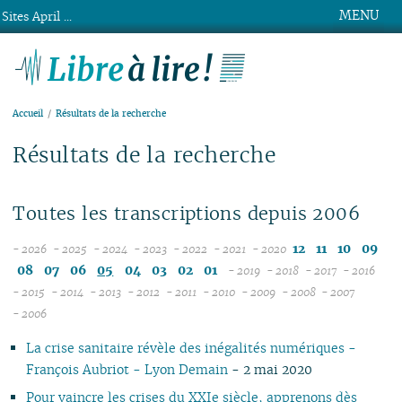
MENU
Sites April ...
Libre à lire !
Accueil
Résultats de la recherche
Résultats de la recherche
Toutes les transcriptions depuis 2006
12
11
10
09
- 2026
- 2025
- 2024
- 2023
- 2022
- 2021
- 2020
08
12
12
12
12
12
08
07
06
05
04
03
02
01
- 2019
- 2018
- 2017
- 2016
07
11
11
11
11
11
12
12
12
12
- 2015
- 2014
- 2013
- 2012
- 2011
- 2010
- 2009
- 2008
- 2007
12
06
12
10
12
10
12
10
12
10
12
10
11
04
11
12
11
04
11
- 2006
11
05
10
11
09
10
09
11
09
11
09
11
09
10
10
11
10
10
La crise sanitaire révèle des inégalités numériques -
10
04
10
08
09
08
09
08
10
08
10
08
09
09
10
09
09
François Aubriot - Lyon Demain
- 2 mai 2020
09
03
09
07
08
07
08
07
09
07
09
07
08
08
06
08
08
08
02
08
06
04
06
07
06
08
06
08
06
07
07
01
07
07
Pour vaincre les crises du XXIe siècle, apprenons dès