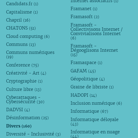
Internet associatifs
(1)
Candidats.fr
(1)
Framanet
(1)
Capitalisme
(1)
Framasoft
(2)
Chapril
(16)
Framasoft -
CHATONS
(51)
Collectivisons Internet /
Convivialisons Internet
Cloud computing
(6)
(6)
Communs
(13)
Framasoft -
Dégooglisons Internet
Communs numériques
(15)
(19)
Framaspace
(1)
Conference
(75)
GAFAM
(45)
Créativité - Art
(4)
Géopolitique
(4)
Cryptographie
(1)
Graine de libriste
(1)
Culture libre
(13)
HADOPI
(14)
Cyberattaques -
Cybersécurité
(30)
Inclusion numérique
(6)
DADVSI
(4)
Informatique
(67)
Désinformation
(25)
Informatique déloyale
(43)
Divers
(160)
Informatique en nuage
Diversité - Inclusivité
(3)
(44)