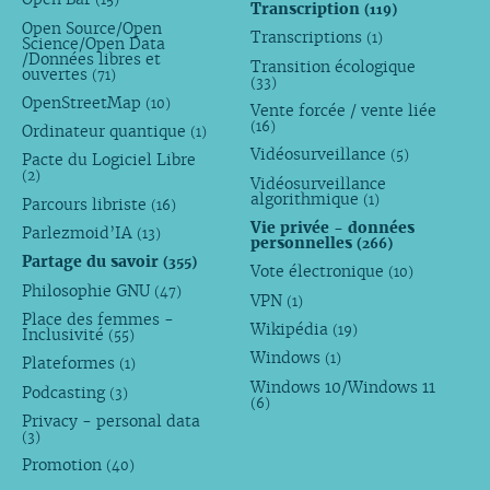
Transcription
(119)
Open Source/Open
Transcriptions
(1)
Science/Open Data
/Données libres et
Transition écologique
ouvertes
(71)
(33)
OpenStreetMap
(10)
Vente forcée / vente liée
(16)
Ordinateur quantique
(1)
Vidéosurveillance
(5)
Pacte du Logiciel Libre
(2)
Vidéosurveillance
algorithmique
(1)
Parcours libriste
(16)
Vie privée - données
Parlezmoid’IA
(13)
personnelles
(266)
Partage du savoir
(355)
Vote électronique
(10)
Philosophie GNU
(47)
VPN
(1)
Place des femmes -
Wikipédia
(19)
Inclusivité
(55)
Windows
(1)
Plateformes
(1)
Windows 10/Windows 11
Podcasting
(3)
(6)
Privacy - personal data
(3)
Promotion
(40)