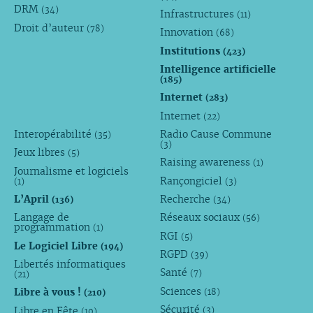
DRM
(34)
Infrastructures
(11)
Droit d’auteur
(78)
Innovation
(68)
Institutions
(423)
Intelligence artificielle
(185)
Internet
(283)
Internet
(22)
Interopérabilité
Radio Cause Commune
(35)
(3)
Jeux libres
(5)
Raising awareness
(1)
Journalisme et logiciels
Rançongiciel
(1)
(3)
L’April
Recherche
(136)
(34)
Langage de
Réseaux sociaux
(56)
programmation
(1)
RGI
(5)
Le Logiciel Libre
(194)
RGPD
(39)
Libertés informatiques
Santé
(7)
(21)
Sciences
Libre à vous !
(18)
(210)
Sécurité
Libre en Fête
(3)
(10)