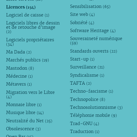
Sensibilisation
Licences
(65)
(154)
Site web
Logiciel de caisse
(4)
(1)
Sobriété
Logiciels libres de dessin
(4)
et de retouche d’image
Software Heritage
(4)
(2)
Souveraineté numérique
Logiciels propriétaires
(59)
(34)
Standards ouverts
(22)
Ma Dada
(2)
Start-up
(1)
Marchés publics
(19)
Surveillance
(21)
Mastodon
(8)
Syndicalisme
(1)
Médecine
(1)
TAFTA
(2)
Métavers
(1)
Techno-fascisme
(1)
Migration vers le Libre
(4)
Technopolice
(8)
Monnaie libre
(1)
Technosolutionnisme
(3)
Musique libre
(14)
Téléphonie mobile
(9)
Neutralité du Net
(25)
Trad-GNU
(4)
Obsolescence
(3)
Traduction
(1)
Open Bar
(15)