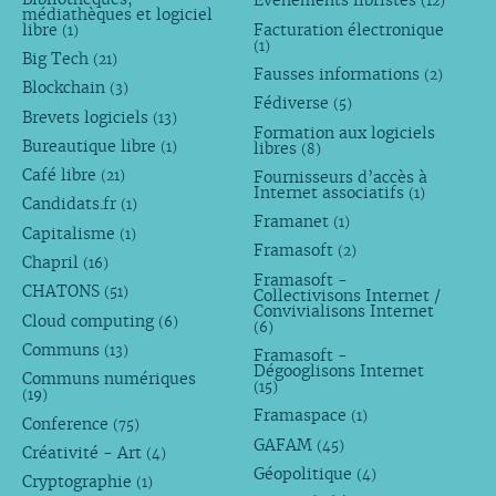
Évènements libristes
(12)
médiathèques et logiciel
libre
Facturation électronique
(1)
(1)
Big Tech
(21)
Fausses informations
(2)
Blockchain
(3)
Fédiverse
(5)
Brevets logiciels
(13)
Formation aux logiciels
Bureautique libre
libres
(1)
(8)
Café libre
Fournisseurs d’accès à
(21)
Internet associatifs
(1)
Candidats.fr
(1)
Framanet
(1)
Capitalisme
(1)
Framasoft
(2)
Chapril
(16)
Framasoft -
CHATONS
(51)
Collectivisons Internet /
Convivialisons Internet
Cloud computing
(6)
(6)
Communs
(13)
Framasoft -
Dégooglisons Internet
Communs numériques
(15)
(19)
Framaspace
(1)
Conference
(75)
GAFAM
(45)
Créativité - Art
(4)
Géopolitique
(4)
Cryptographie
(1)