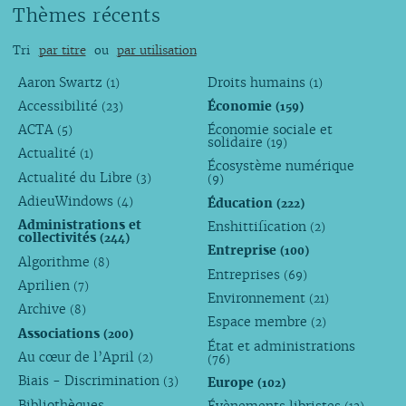
Thèmes récents
Tri
par titre
ou
par utilisation
Aaron Swartz
Droits humains
(1)
(1)
Accessibilité
Économie
(23)
(159)
ACTA
Économie sociale et
(5)
solidaire
(19)
Actualité
(1)
Écosystème numérique
Actualité du Libre
(3)
(9)
AdieuWindows
Éducation
(4)
(222)
Administrations et
Enshittification
(2)
collectivités
(244)
Entreprise
(100)
Algorithme
(8)
Entreprises
(69)
Aprilien
(7)
Environnement
(21)
Archive
(8)
Espace membre
(2)
Associations
(200)
État et administrations
Au cœur de l’April
(2)
(76)
Biais - Discrimination
Europe
(3)
(102)
Bibliothèques,