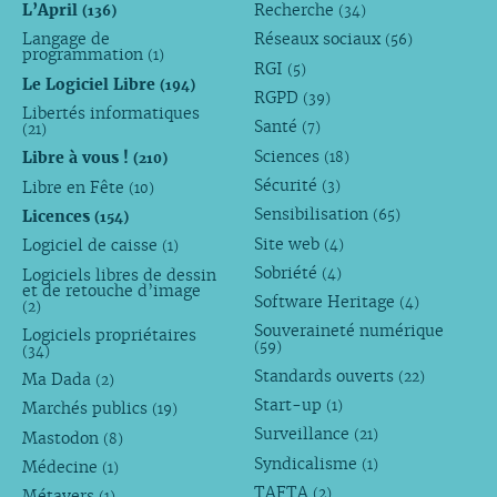
L’April
Recherche
(136)
(34)
Langage de
Réseaux sociaux
(56)
programmation
(1)
RGI
(5)
Le Logiciel Libre
(194)
RGPD
(39)
Libertés informatiques
Santé
(7)
(21)
Sciences
Libre à vous !
(18)
(210)
Sécurité
Libre en Fête
(3)
(10)
Sensibilisation
Licences
(65)
(154)
Site web
Logiciel de caisse
(4)
(1)
Sobriété
Logiciels libres de dessin
(4)
et de retouche d’image
Software Heritage
(4)
(2)
Souveraineté numérique
Logiciels propriétaires
(59)
(34)
Standards ouverts
(22)
Ma Dada
(2)
Start-up
(1)
Marchés publics
(19)
Surveillance
(21)
Mastodon
(8)
Syndicalisme
(1)
Médecine
(1)
TAFTA
(2)
Métavers
(1)