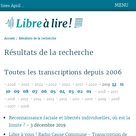
MENU
Sites April ...
Libre à lire !
Accueil
Résultats de la recherche
Résultats de la recherche
Toutes les transcriptions depuis 2006
12
11
- 2026
- 2025
- 2024
- 2023
- 2022
- 2021
- 2020
- 2019
08
12
12
12
12
12
12
10
09
08
07
06
05
04
03
02
01
- 2018
- 2017
07
11
11
11
11
11
11
12
12
- 2016
- 2015
- 2014
- 2013
- 2012
- 2011
- 2010
- 2009
- 2008
12
06
12
10
12
10
12
10
12
10
12
10
12
10
11
04
11
12
- 2007
- 2006
11
04
05
11
10
09
11
09
10
09
11
09
11
09
11
09
10
10
11
Reconnaissance faciale et libertés individuelles, où est la
10
04
10
08
10
08
09
08
09
08
10
08
10
08
09
09
10
limite ?
- 3 décembre 2019
09
03
09
07
09
07
08
07
08
07
09
07
09
07
08
08
06
08
02
08
06
08
06
04
06
07
06
08
06
08
06
07
07
01
Libre à vous ! Radio Cause Commune - Transcription de