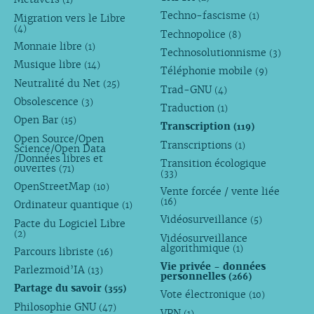
Techno-fascisme
(1)
Migration vers le Libre
(4)
Technopolice
(8)
Monnaie libre
(1)
Technosolutionnisme
(3)
Musique libre
(14)
Téléphonie mobile
(9)
Neutralité du Net
(25)
Trad-GNU
(4)
Obsolescence
(3)
Traduction
(1)
Open Bar
(15)
Transcription
(119)
Open Source/Open
Transcriptions
(1)
Science/Open Data
/Données libres et
Transition écologique
ouvertes
(71)
(33)
OpenStreetMap
(10)
Vente forcée / vente liée
(16)
Ordinateur quantique
(1)
Vidéosurveillance
(5)
Pacte du Logiciel Libre
(2)
Vidéosurveillance
algorithmique
(1)
Parcours libriste
(16)
Vie privée - données
Parlezmoid’IA
(13)
personnelles
(266)
Partage du savoir
(355)
Vote électronique
(10)
Philosophie GNU
(47)
VPN
(1)