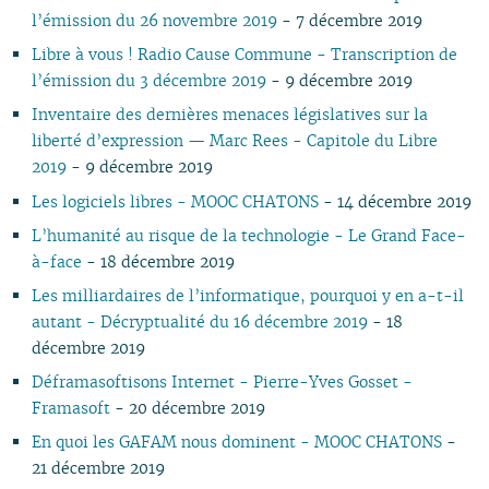
07
01
07
05
07
05
02
05
06
05
07
05
07
05
06
06
l’émission du 26 novembre 2019
- 7 décembre 2019
06
06
04
06
04
04
04
04
06
04
06
04
05
05
Libre à vous ! Radio Cause Commune - Transcription de
05
05
03
04
03
03
03
03
05
03
05
03
04
04
l’émission du 3 décembre 2019
- 9 décembre 2019
04
04
02
03
02
02
01
02
04
02
04
02
03
03
Inventaire des dernières menaces législatives sur la
03
03
01
02
01
01
01
03
01
03
01
02
02
liberté d’expression — Marc Rees - Capitole du Libre
02
02
02
01
01
2019
- 9 décembre 2019
01
01
Les logiciels libres - MOOC CHATONS
- 14 décembre 2019
L’humanité au risque de la technologie - Le Grand Face-
à-face
- 18 décembre 2019
Les milliardaires de l’informatique, pourquoi y en a-t-il
autant - Décryptualité du 16 décembre 2019
- 18
décembre 2019
Déframasoftisons Internet - Pierre-Yves Gosset -
Framasoft
- 20 décembre 2019
En quoi les GAFAM nous dominent - MOOC CHATONS
-
21 décembre 2019