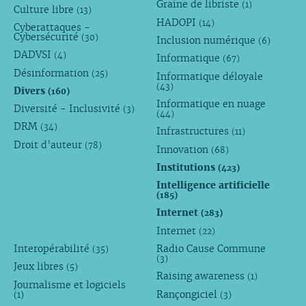
Graine de libriste
(1)
Culture libre
(13)
HADOPI
(14)
Cyberattaques -
Cybersécurité
(30)
Inclusion numérique
(6)
DADVSI
(4)
Informatique
(67)
Désinformation
(25)
Informatique déloyale
(43)
Divers
(160)
Informatique en nuage
Diversité - Inclusivité
(3)
(44)
DRM
(34)
Infrastructures
(11)
Droit d’auteur
(78)
Innovation
(68)
Institutions
(423)
Intelligence artificielle
(185)
Internet
(283)
Internet
(22)
Interopérabilité
Radio Cause Commune
(35)
(3)
Jeux libres
(5)
Raising awareness
(1)
Journalisme et logiciels
Rançongiciel
(1)
(3)