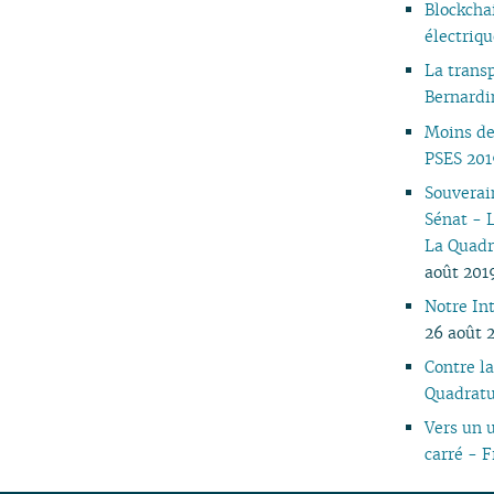
Blockcha
05
électriq
04
La trans
03
Bernardi
02
01
Moins de
PSES 201
Souverai
Sénat - 
La Quadr
août 201
Notre In
26 août 
Contre la
Quadratu
Vers un 
carré - F