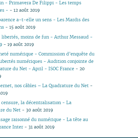
in - Primavera De Filippi - Les temps
05
03
05
03
04
03
03
03
03
05
03
05
04
ues -
- 12 août 2019
04
02
04
02
03
02
02
01
02
04
02
04
03
parence a-t-elle un sens - Les Mardis des
03
01
03
01
02
01
01
01
03
01
03
02
ns
- 15 août 2019
02
02
02
01
01
01
 libertés, moins de fun - Arthur Messaud -
9
- 19 août 2019
neté numérique - Commission d’enquête du
Libertés numériques - Audition conjointe de
ature du Net - April - ISOC France
- 20
9
ternet, nos câbles – La Quadrature du Net
-
2019
 censure, la décentralisation - La
re du Net
- 30 août 2019
usage raisonné du numérique - La tête au
rance Inter
- 31 août 2019