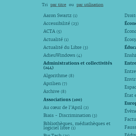
Tri
par titre
ou
par utilisation
Aaron Swartz
Droi
(1)
Accessibilité
Écon
(23)
ACTA
Écono
(5)
Actualité
Écos
(1)
Actualité du Libre
Éduc
(3)
AdieuWindows
Enshi
(4)
Administrations et collectivités
Entr
(244)
Entr
Algorithme
(8)
Envi
Aprilien
(7)
Espa
Archive
(8)
État 
Associations
(200)
Euro
Au cœur de l’April
(2)
Évèn
Biais - Discrimination
(3)
Factu
Bibliothèques, médiathèques et
Faus
logiciel libre
(1)
Fédi
Big Tech
(21)