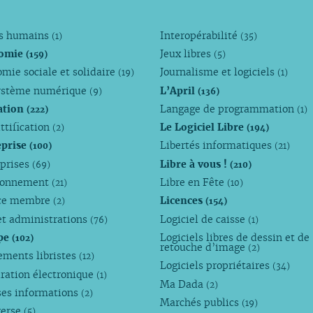
ts humains
Interopérabilité
(1)
(35)
omie
Jeux libres
(159)
(5)
mie sociale et solidaire
Journalisme et logiciels
(19)
(1)
ystème numérique
L’April
(9)
(136)
ation
Langage de programmation
(222)
(1)
ttification
Le Logiciel Libre
(2)
(194)
eprise
Libertés informatiques
(100)
(21)
eprises
Libre à vous !
(69)
(210)
ronnement
Libre en Fête
(21)
(10)
ce membre
Licences
(2)
(154)
et administrations
Logiciel de caisse
(76)
(1)
pe
Logiciels libres de dessin et de
(102)
retouche d’image
(2)
ements libristes
(12)
Logiciels propriétaires
(34)
ration électronique
(1)
Ma Dada
(2)
ses informations
(2)
Marchés publics
(19)
verse
(5)