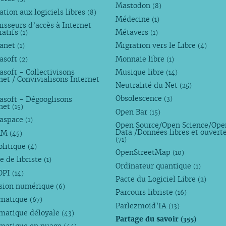
Mastodon
(8)
tion aux logiciels libres
(8)
Médecine
(1)
isseurs d’accès à Internet
iatifs
Métavers
(1)
(1)
anet
Migration vers le Libre
(1)
(4)
asoft
Monnaie libre
(2)
(1)
soft - Collectivisons
Musique libre
(14)
net / Convivialisons Internet
Neutralité du Net
(25)
Obsolescence
asoft - Dégooglisons
(3)
rnet
(15)
Open Bar
(15)
aspace
(1)
Open Source/Open Science/Ope
Data /Données libres et ouvert
AM
(45)
(71)
olitique
(4)
OpenStreetMap
(10)
e de libriste
(1)
Ordinateur quantique
(1)
OPI
(14)
Pacte du Logiciel Libre
(2)
usion numérique
(6)
Parcours libriste
(16)
rmatique
(67)
Parlezmoid’IA
(13)
rmatique déloyale
(43)
Partage du savoir
(355)
rmatique en nuage