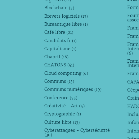
Forma
Blockchain
(3)
Fourn
Brevets logiciels
(13)
assoc
Bureautique libre
(1)
Fram
Café libre
(21)
Fram
Candidats.fr
(1)
Frama
Capitalisme
Inter
(1)
(6)
Chapril
(16)
Fram
CHATONS
Inte
(51)
Cloud computing
Fram
(6)
Communs
GAF
(13)
Communs numériques
Géop
(19)
Conference
Grain
(75)
Créativité - Art
HAD
(4)
Cryptographie
Incl
(1)
Culture libre
Info
(13)
Cyberattaques - Cybersécurité
Info
(30)
Info