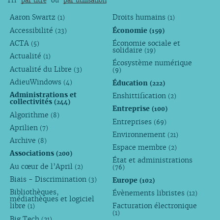
Tri
par titre
ou
par utilisation
Aaron Swartz
Droits humains
(1)
(1)
Accessibilité
Économie
(23)
(159)
ACTA
Économie sociale et
(5)
solidaire
(19)
Actualité
(1)
Écosystème numérique
Actualité du Libre
(3)
(9)
AdieuWindows
Éducation
(4)
(222)
Administrations et
Enshittification
(2)
collectivités
(244)
Entreprise
(100)
Algorithme
(8)
Entreprises
(69)
Aprilien
(7)
Environnement
(21)
Archive
(8)
Espace membre
(2)
Associations
(200)
État et administrations
Au cœur de l’April
(2)
(76)
Biais - Discrimination
Europe
(3)
(102)
Bibliothèques,
Évènements libristes
(12)
médiathèques et logiciel
libre
Facturation électronique
(1)
(1)
Big Tech
(21)