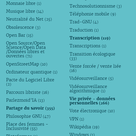
Monnaie libre
(1)
Technosolutionnisme
(3)
Musique libre
(14)
Téléphonie mobile
(9)
Neutralité du Net
(25)
Trad-GNU
(4)
Obsolescence
(3)
Traduction
(1)
Open Bar
(15)
Transcription
(119)
Open Source/Open
Transcriptions
(1)
Science/Open Data
/Données libres et
Transition écologique
ouvertes
(71)
(33)
OpenStreetMap
(10)
Vente forcée / vente liée
(16)
Ordinateur quantique
(1)
Vidéosurveillance
(5)
Pacte du Logiciel Libre
(2)
Vidéosurveillance
algorithmique
(1)
Parcours libriste
(16)
Vie privée - données
Parlezmoid’IA
(13)
personnelles
(266)
Partage du savoir
(355)
Vote électronique
(10)
Philosophie GNU
(47)
VPN
(1)
Place des femmes -
Wikipédia
(19)
Inclusivité
(55)
Windows
(1)