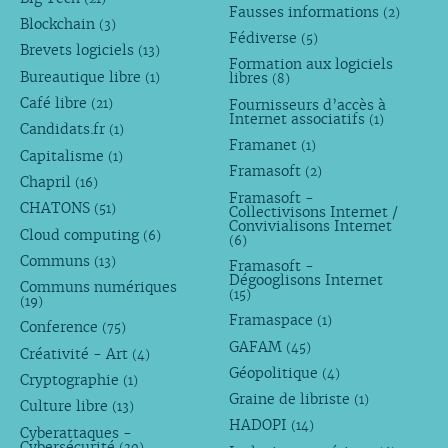
Fausses informations
(2)
Blockchain
(3)
Fédiverse
(5)
Brevets logiciels
(13)
Formation aux logiciels
Bureautique libre
libres
(1)
(8)
Café libre
Fournisseurs d’accès à
(21)
Internet associatifs
(1)
Candidats.fr
(1)
Framanet
(1)
Capitalisme
(1)
Framasoft
(2)
Chapril
(16)
Framasoft -
CHATONS
(51)
Collectivisons Internet /
Convivialisons Internet
Cloud computing
(6)
(6)
Communs
(13)
Framasoft -
Dégooglisons Internet
Communs numériques
(15)
(19)
Framaspace
(1)
Conference
(75)
GAFAM
(45)
Créativité - Art
(4)
Géopolitique
(4)
Cryptographie
(1)
Graine de libriste
(1)
Culture libre
(13)
HADOPI
(14)
Cyberattaques -
Cybersécurité
(30)