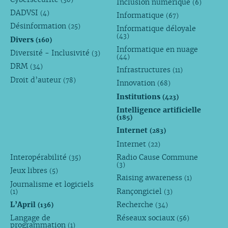
Inclusion numérique
(6)
DADVSI
(4)
Informatique
(67)
Désinformation
(25)
Informatique déloyale
(43)
Divers
(160)
Informatique en nuage
Diversité - Inclusivité
(3)
(44)
DRM
(34)
Infrastructures
(11)
Droit d’auteur
(78)
Innovation
(68)
Institutions
(423)
Intelligence artificielle
(185)
Internet
(283)
Internet
(22)
Interopérabilité
Radio Cause Commune
(35)
(3)
Jeux libres
(5)
Raising awareness
(1)
Journalisme et logiciels
Rançongiciel
(1)
(3)
L’April
Recherche
(136)
(34)
Langage de
Réseaux sociaux
(56)
programmation
(1)