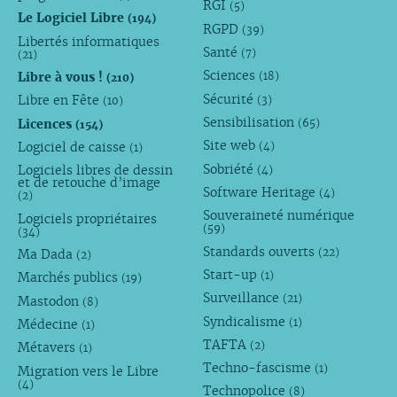
RGI
(5)
Le Logiciel Libre
(194)
RGPD
(39)
Libertés informatiques
Santé
(7)
(21)
Sciences
Libre à vous !
(18)
(210)
Sécurité
Libre en Fête
(3)
(10)
Sensibilisation
Licences
(65)
(154)
Site web
Logiciel de caisse
(4)
(1)
Sobriété
Logiciels libres de dessin
(4)
et de retouche d’image
Software Heritage
(4)
(2)
Souveraineté numérique
Logiciels propriétaires
(59)
(34)
Standards ouverts
(22)
Ma Dada
(2)
Start-up
(1)
Marchés publics
(19)
Surveillance
(21)
Mastodon
(8)
Syndicalisme
(1)
Médecine
(1)
TAFTA
(2)
Métavers
(1)
Techno-fascisme
(1)
Migration vers le Libre
(4)
Technopolice
(8)