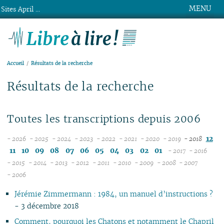
MENU
Sites April ...
Libre à lire !
Accueil
Résultats de la recherche
Résultats de la recherche
Toutes les transcriptions depuis 2006
12
- 2026
- 2025
- 2024
- 2023
- 2022
- 2021
- 2020
- 2019
- 2018
08
12
12
12
12
12
12
12
11
10
09
08
07
06
05
04
03
02
01
- 2017
- 2016
07
11
11
11
11
11
11
11
12
12
- 2015
- 2014
- 2013
- 2012
- 2011
- 2010
- 2009
- 2008
- 2007
12
06
12
10
12
10
12
10
12
10
12
10
04
10
12
10
11
04
11
- 2006
11
05
10
11
09
10
09
11
09
11
09
11
09
09
11
09
10
10
Jérémie Zimmermann : 1984, un manuel d’instructions ?
10
04
10
08
09
08
09
08
10
08
10
08
08
10
08
09
09
- 3 décembre 2018
09
03
09
07
08
07
08
07
09
07
09
07
07
06
07
08
08
08
02
08
06
04
06
07
06
08
06
08
06
06
01
06
07
07
Comment, pourquoi les Chatons et notamment le Chapril