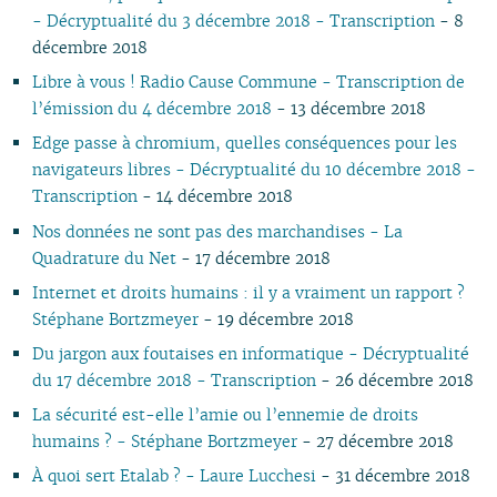
07
01
07
05
02
05
06
05
07
05
07
05
05
05
06
06
- Décryptualité du 3 décembre 2018 - Transcription
- 8
06
06
04
04
04
04
06
04
06
04
04
04
05
05
décembre 2018
05
04
03
03
03
03
05
03
05
03
03
03
04
04
Libre à vous ! Radio Cause Commune - Transcription de
04
03
02
02
01
02
04
02
04
02
02
02
03
03
l’émission du 4 décembre 2018
- 13 décembre 2018
03
02
01
01
01
03
01
03
01
01
01
02
02
Edge passe à chromium, quelles conséquences pour les
02
02
01
01
navigateurs libres - Décryptualité du 10 décembre 2018 -
01
Transcription
- 14 décembre 2018
Nos données ne sont pas des marchandises - La
Quadrature du Net
- 17 décembre 2018
Internet et droits humains : il y a vraiment un rapport ?
Stéphane Bortzmeyer
- 19 décembre 2018
Du jargon aux foutaises en informatique - Décryptualité
du 17 décembre 2018 - Transcription
- 26 décembre 2018
La sécurité est-elle l’amie ou l’ennemie de droits
humains ? - Stéphane Bortzmeyer
- 27 décembre 2018
À quoi sert Etalab ? - Laure Lucchesi
- 31 décembre 2018