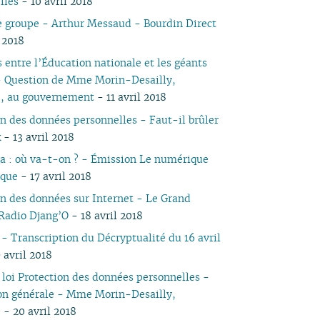
lles
- 10 avril 2018
05
03
05
03
04
03
03
03
03
05
03
05
03
e groupe - Arthur Messaud - Bourdin Direct
04
02
04
02
03
02
02
01
02
04
02
04
02
l 2018
03
01
03
01
02
01
01
01
03
01
03
01
 entre l’Éducation nationale et les géants
02
02
02
 Question de Mme Morin-Desailly,
01
01
e, au gouvernement
- 11 avril 2018
on des données personnelles - Faut-il brûler
k
- 13 avril 2018
a : où va-t-on ? - Émission Le numérique
ique
- 17 avril 2018
on des données sur Internet - Le Grand
 Radio Djang’O
- 18 avril 2018
- Transcription du Décryptualité du 16 avril
 avril 2018
e loi Protection des données personnelles -
on générale - Mme Morin-Desailly,
e
- 20 avril 2018