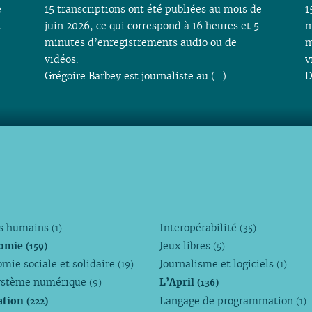
e
15 transcriptions ont été publiées au mois de
1
t
juin 2026, ce qui correspond à 16 heures et 5
m
minutes d’enregistrements audio ou de
m
vidéos.
v
Grégoire Barbey est journaliste au (…)
D
ts humains
Interopérabilité
(1)
(35)
omie
Jeux libres
(159)
(5)
mie sociale et solidaire
Journalisme et logiciels
(19)
(1)
ystème numérique
L’April
(9)
(136)
ation
Langage de programmation
(222)
(1)