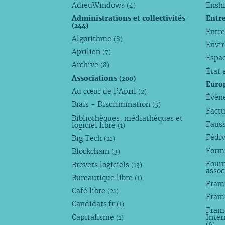
AdieuWindows
Enshi
(4)
Administrations et collectivités
Entr
(244)
Entr
Algorithme
(8)
Envi
Aprilien
(7)
Espa
Archive
(8)
État 
Associations
(200)
Euro
Au cœur de l’April
(2)
Évèn
Biais - Discrimination
(3)
Factu
Bibliothèques, médiathèques et
Faus
logiciel libre
(1)
Fédi
Big Tech
(21)
Forma
Blockchain
(3)
Fourn
Brevets logiciels
(13)
assoc
Bureautique libre
(1)
Fram
Café libre
(21)
Fram
Candidats.fr
(1)
Frama
Capitalisme
Inter
(1)
(6)