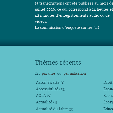
15 transcriptions ont été publiées au mois d
juillet 2026, ce qui correspond à 14 heures e
42 minutes d’enregistrements audio ou de
vidéos.
La commission d’enquête sur les (…)
Thèmes récents
Tri
par titre
ou
par utilisation
Aaron Swartz
Droi
(1)
Accessibilité
Écon
(23)
ACTA
Écono
(5)
Actualité
Écos
(1)
Actualité du Libre
Éduc
(3)