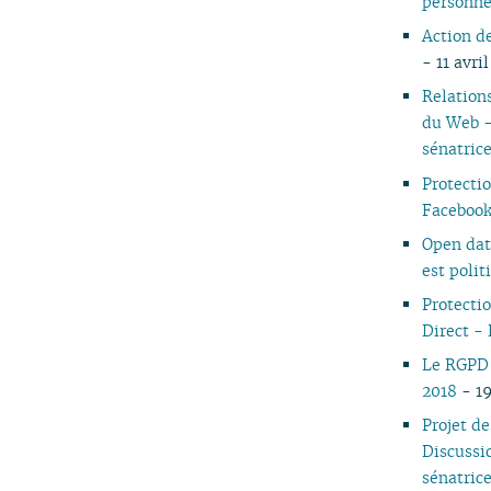
personne
05
Action d
04
- 11 avri
03
Relations
02
du Web -
01
sénatric
Protecti
Faceboo
Open dat
est polit
Protecti
Direct -
Le RGPD 
2018
- 19
Projet d
Discussi
sénatric