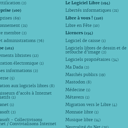
ttification
Le Logiciel Libre
(2)
(194)
eprise
Libertés informatiques
(100)
(21)
eprises
Libre à vous !
(69)
(210)
ronnement
Libre en Fête
(21)
(10)
ce membre
Licences
(2)
(154)
et administrations
Logiciel de caisse
(76)
(1)
pe
Logiciels libres de dessin et de
(102)
retouche d’image
(2)
ements libristes
(12)
Logiciels propriétaires
(34)
ration électronique
(1)
Ma Dada
(2)
ses informations
(2)
Marchés publics
(19)
verse
(5)
Mastodon
(8)
tion aux logiciels libres
(8)
Médecine
(1)
isseurs d’accès à Internet
iatifs
Métavers
(1)
(1)
anet
Migration vers le Libre
(1)
(4)
asoft
Monnaie libre
(2)
(1)
soft - Collectivisons
Musique libre
(14)
net / Convivialisons Internet
Neutralité du Net
(25)