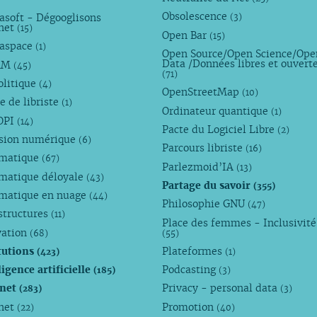
Obsolescence
asoft - Dégooglisons
(3)
rnet
(15)
Open Bar
(15)
aspace
(1)
Open Source/Open Science/Ope
Data /Données libres et ouvert
AM
(45)
(71)
olitique
(4)
OpenStreetMap
(10)
e de libriste
(1)
Ordinateur quantique
(1)
OPI
(14)
Pacte du Logiciel Libre
(2)
usion numérique
(6)
Parcours libriste
(16)
rmatique
(67)
Parlezmoid’IA
(13)
rmatique déloyale
(43)
Partage du savoir
(355)
rmatique en nuage
(44)
Philosophie GNU
(47)
structures
(11)
Place des femmes - Inclusivité
vation
(68)
(55)
tutions
Plateformes
(423)
(1)
ligence artificielle
Podcasting
(185)
(3)
rnet
Privacy - personal data
(283)
(3)
rnet
Promotion
(22)
(40)