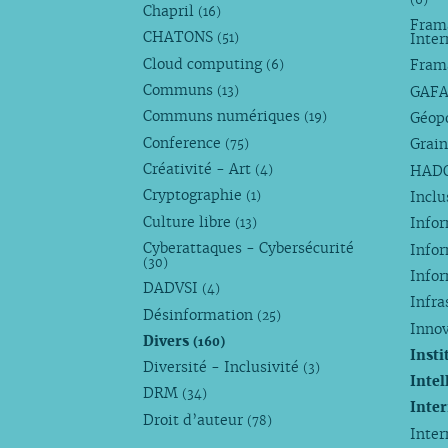
Chapril
(16)
Fram
CHATONS
Inte
(51)
Cloud computing
Fram
(6)
Communs
GAF
(13)
Communs numériques
Géop
(19)
Conference
Grain
(75)
Créativité - Art
HAD
(4)
Cryptographie
Incl
(1)
Culture libre
Info
(13)
Cyberattaques - Cybersécurité
Info
(30)
Info
DADVSI
(4)
Infra
Désinformation
(25)
Inno
Divers
(160)
Insti
Diversité - Inclusivité
(3)
Intel
DRM
(34)
Inte
Droit d’auteur
(78)
Inte