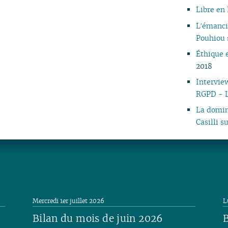
Libre en
Lʹémanci
Pouhiou 
Éthique 
2018
Intervie
RGPD - L
La domin
Casilli s
Mercredi 1er juillet 2026
L
Bilan du mois de juin 2026
B