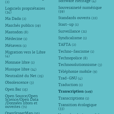
Software Heritage
(4)
(2)
Souveraineté numérique
Logiciels propriétaires
(59)
(34)
Standards ouverts
(22)
Ma Dada
(2)
Start-up
(1)
Marchés publics
(19)
Surveillance
(21)
Mastodon
(8)
Syndicalisme
(1)
Médecine
(1)
TAFTA
(2)
Métavers
(1)
Techno-fascisme
(1)
Migration vers le Libre
(4)
Technopolice
(8)
Monnaie libre
(1)
Technosolutionnisme
(3)
Musique libre
(14)
Téléphonie mobile
(9)
Neutralité du Net
(25)
Trad-GNU
(4)
Obsolescence
(3)
Traduction
(1)
Open Bar
(15)
Transcription
(119)
Open Source/Open
Transcriptions
(1)
Science/Open Data
/Données libres et
Transition écologique
ouvertes
(71)
(33)
OpenStreetMap
(10)