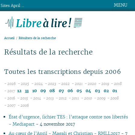
MENU
Sites April ...
Libre à lire !
Accueil
Résultats de la recherche
Résultats de la recherche
Toutes les transcriptions depuis 2006
- 2026
- 2025
- 2024
- 2023
- 2022
- 2021
- 2020
- 2019
- 2018
08
12
12
12
12
12
12
12
12
12
11
10
09
08
07
06
05
04
03
02
01
- 2017
07
11
11
11
11
11
11
11
11
- 2016
- 2015
- 2014
- 2013
- 2012
- 2011
- 2010
- 2009
- 2008
12
06
12
10
12
10
12
10
12
10
12
10
12
10
04
10
12
10
- 2007
- 2006
11
04
05
11
10
09
11
09
10
09
11
09
11
09
11
09
09
11
09
État d’urgence, fichier TES : l’attaque contre nos libertés
10
04
10
08
10
08
09
08
09
08
10
08
10
08
08
10
08
- Mediapart
- 4 novembre 2017
09
03
09
07
09
07
08
07
08
07
09
07
09
07
07
06
07
08
02
08
06
08
06
04
06
07
06
08
06
08
06
06
01
06
Au cœur de l’April - Magali et Christian - RMLL2017
- 7