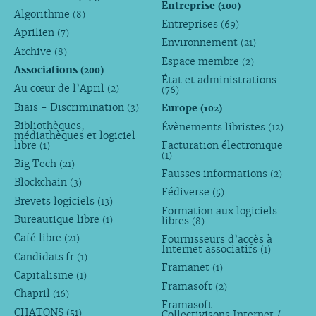
Entreprise
(100)
Algorithme
(8)
Entreprises
(69)
Aprilien
(7)
Environnement
(21)
Archive
(8)
Espace membre
(2)
Associations
(200)
État et administrations
Au cœur de l’April
(2)
(76)
Biais - Discrimination
Europe
(3)
(102)
Bibliothèques,
Évènements libristes
(12)
médiathèques et logiciel
libre
Facturation électronique
(1)
(1)
Big Tech
(21)
Fausses informations
(2)
Blockchain
(3)
Fédiverse
(5)
Brevets logiciels
(13)
Formation aux logiciels
Bureautique libre
libres
(1)
(8)
Café libre
Fournisseurs d’accès à
(21)
Internet associatifs
(1)
Candidats.fr
(1)
Framanet
(1)
Capitalisme
(1)
Framasoft
(2)
Chapril
(16)
Framasoft -
CHATONS
(51)
Collectivisons Internet /