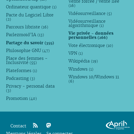
Vente forcée / vente liée
(16)
Ordinateur quantique
(1)
Vidéosurveillance
(5)
Pacte du Logiciel Libre
(2)
Vidéosurveillance
algorithmique
(1)
Parcours libriste
(16)
Vie privée - données
Parlezmoid’IA
(13)
personnelles
(266)
Partage du savoir
(355)
Vote électronique
(10)
Philosophie GNU
(47)
VPN
(1)
Place des femmes -
Wikipédia
(19)
Inclusivité
(55)
Windows
(1)
Plateformes
(1)
Windows 10/Windows 11
Podcasting
(3)
(6)
Privacy - personal data
(3)
Promotion
(40)
Contact
Mentions légales
rss
mastodon
Se connecter