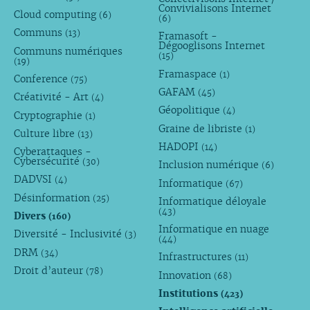
Convivialisons Internet
Cloud computing
(6)
(6)
Communs
(13)
Framasoft -
Dégooglisons Internet
Communs numériques
(15)
(19)
Framaspace
(1)
Conference
(75)
GAFAM
(45)
Créativité - Art
(4)
Géopolitique
(4)
Cryptographie
(1)
Graine de libriste
(1)
Culture libre
(13)
HADOPI
(14)
Cyberattaques -
Cybersécurité
(30)
Inclusion numérique
(6)
DADVSI
(4)
Informatique
(67)
Désinformation
(25)
Informatique déloyale
(43)
Divers
(160)
Informatique en nuage
Diversité - Inclusivité
(3)
(44)
DRM
(34)
Infrastructures
(11)
Droit d’auteur
(78)
Innovation
(68)
Institutions
(423)