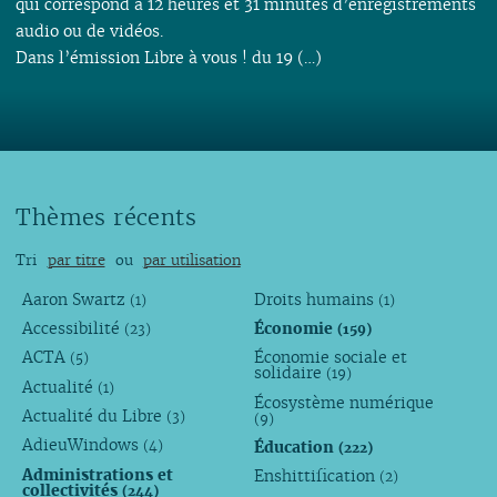
qui correspond à 12 heures et 31 minutes d’enregistrements
audio ou de vidéos.
Dans l’émission Libre à vous ! du 19 (…)
Thèmes récents
Tri
par titre
ou
par utilisation
Aaron Swartz
Droits humains
(1)
(1)
Accessibilité
Économie
(23)
(159)
ACTA
Économie sociale et
(5)
solidaire
(19)
Actualité
(1)
Écosystème numérique
Actualité du Libre
(3)
(9)
AdieuWindows
Éducation
(4)
(222)
Administrations et
Enshittification
(2)
collectivités
(244)