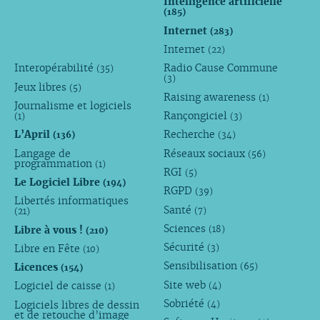
Intelligence artificielle
(185)
Internet
(283)
Internet
(22)
Interopérabilité
Radio Cause Commune
(35)
(3)
Jeux libres
(5)
Raising awareness
(1)
Journalisme et logiciels
Rançongiciel
(1)
(3)
L’April
Recherche
(136)
(34)
Langage de
Réseaux sociaux
(56)
programmation
(1)
RGI
(5)
Le Logiciel Libre
(194)
RGPD
(39)
Libertés informatiques
Santé
(7)
(21)
Sciences
Libre à vous !
(18)
(210)
Sécurité
Libre en Fête
(3)
(10)
Sensibilisation
Licences
(65)
(154)
Site web
Logiciel de caisse
(4)
(1)
Sobriété
Logiciels libres de dessin
(4)
et de retouche d’image