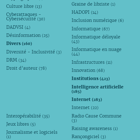
Graine de libriste
(1)
Culture libre
(13)
HADOPI
(14)
Cyberattaques -
Cybersécurité
(30)
Inclusion numérique
(6)
DADVSI
(4)
Informatique
(67)
Désinformation
(25)
Informatique déloyale
(43)
Divers
(160)
Informatique en nuage
Diversité - Inclusivité
(3)
(44)
DRM
(34)
Infrastructures
(11)
Droit d’auteur
(78)
Innovation
(68)
Institutions
(423)
Intelligence artificielle
(185)
Internet
(283)
Internet
(22)
Interopérabilité
Radio Cause Commune
(35)
(3)
Jeux libres
(5)
Raising awareness
(1)
Journalisme et logiciels
Rançongiciel
(1)
(3)