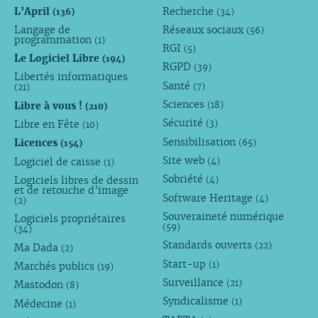
L’April
Recherche
(136)
(34)
Langage de
Réseaux sociaux
(56)
programmation
(1)
RGI
(5)
Le Logiciel Libre
(194)
RGPD
(39)
Libertés informatiques
Santé
(7)
(21)
Sciences
Libre à vous !
(18)
(210)
Sécurité
Libre en Fête
(3)
(10)
Sensibilisation
Licences
(65)
(154)
Site web
Logiciel de caisse
(4)
(1)
Sobriété
Logiciels libres de dessin
(4)
et de retouche d’image
Software Heritage
(4)
(2)
Souveraineté numérique
Logiciels propriétaires
(59)
(34)
Standards ouverts
(22)
Ma Dada
(2)
Start-up
(1)
Marchés publics
(19)
Surveillance
(21)
Mastodon
(8)
Syndicalisme
(1)
Médecine
(1)