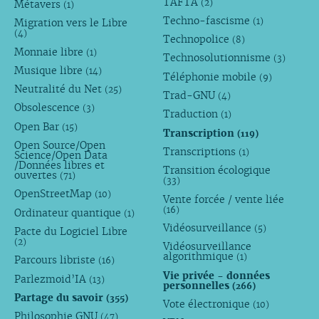
TAFTA
(2)
Métavers
(1)
Techno-fascisme
(1)
Migration vers le Libre
(4)
Technopolice
(8)
Monnaie libre
(1)
Technosolutionnisme
(3)
Musique libre
(14)
Téléphonie mobile
(9)
Neutralité du Net
(25)
Trad-GNU
(4)
Obsolescence
(3)
Traduction
(1)
Open Bar
(15)
Transcription
(119)
Open Source/Open
Transcriptions
(1)
Science/Open Data
/Données libres et
Transition écologique
ouvertes
(71)
(33)
OpenStreetMap
(10)
Vente forcée / vente liée
(16)
Ordinateur quantique
(1)
Vidéosurveillance
(5)
Pacte du Logiciel Libre
(2)
Vidéosurveillance
algorithmique
(1)
Parcours libriste
(16)
Vie privée - données
Parlezmoid’IA
(13)
personnelles
(266)
Partage du savoir
(355)
Vote électronique
(10)
Philosophie GNU
(47)