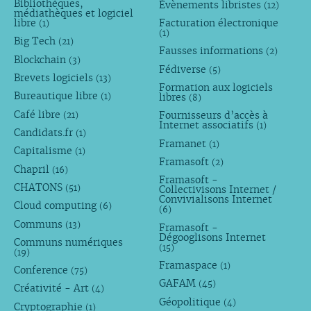
Bibliothèques,
Évènements libristes
(12)
médiathèques et logiciel
libre
Facturation électronique
(1)
(1)
Big Tech
(21)
Fausses informations
(2)
Blockchain
(3)
Fédiverse
(5)
Brevets logiciels
(13)
Formation aux logiciels
Bureautique libre
libres
(1)
(8)
Café libre
Fournisseurs d’accès à
(21)
Internet associatifs
(1)
Candidats.fr
(1)
Framanet
(1)
Capitalisme
(1)
Framasoft
(2)
Chapril
(16)
Framasoft -
CHATONS
(51)
Collectivisons Internet /
Convivialisons Internet
Cloud computing
(6)
(6)
Communs
(13)
Framasoft -
Dégooglisons Internet
Communs numériques
(15)
(19)
Framaspace
(1)
Conference
(75)
GAFAM
(45)
Créativité - Art
(4)
Géopolitique
(4)
Cryptographie
(1)