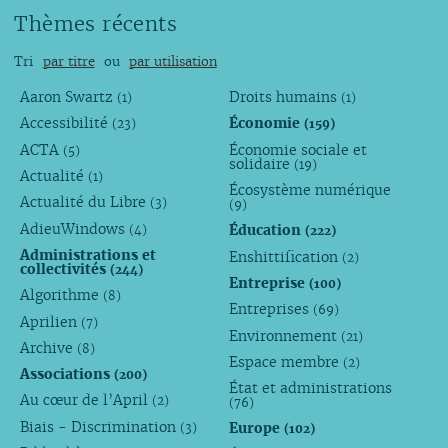
Thèmes récents
Tri
par titre
ou
par utilisation
Aaron Swartz
Droits humains
(1)
(1)
Accessibilité
Économie
(23)
(159)
ACTA
Économie sociale et
(5)
solidaire
(19)
Actualité
(1)
Écosystème numérique
Actualité du Libre
(3)
(9)
AdieuWindows
Éducation
(4)
(222)
Administrations et
Enshittification
(2)
collectivités
(244)
Entreprise
(100)
Algorithme
(8)
Entreprises
(69)
Aprilien
(7)
Environnement
(21)
Archive
(8)
Espace membre
(2)
Associations
(200)
État et administrations
Au cœur de l’April
(2)
(76)
Biais - Discrimination
Europe
(3)
(102)