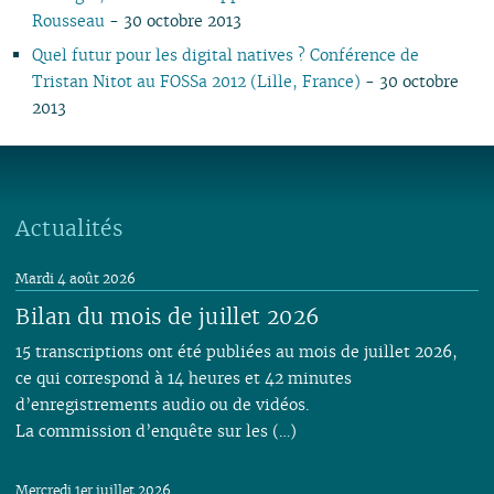
06
06
01
07
06
05
07
06
05
06
05
05
05
05
05
05
Rousseau
- 30 octobre 2013
05
04
06
05
04
06
05
04
04
04
04
04
04
04
04
Quel futur pour les digital natives ? Conférence de
04
03
05
04
03
05
04
03
03
03
03
03
03
03
03
Tristan Nitot au FOSSa 2012 (Lille, France)
- 30 octobre
03
01
04
03
02
04
03
02
02
02
02
02
02
02
02
2013
02
03
02
01
03
02
01
01
01
01
01
01
01
01
01
02
01
Actualités
Mardi 4 août 2026
Bilan du mois de juillet 2026
15 transcriptions ont été publiées au mois de juillet 2026,
ce qui correspond à 14 heures et 42 minutes
d’enregistrements audio ou de vidéos.
La commission d’enquête sur les (…)
Mercredi 1er juillet 2026