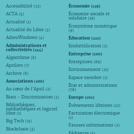
Accessibilité
Économie
(23)
(159)
ACTA
Économie sociale et
(5)
solidaire
(19)
Actualité
(1)
Écosystème numérique
Actualité du Libre
(3)
(9)
AdieuWindows
Éducation
(4)
(222)
Administrations et
Enshittification
(2)
collectivités
(244)
Entreprise
(100)
Algorithme
(8)
Entreprises
(69)
Aprilien
(7)
Environnement
(21)
Archive
(8)
Espace membre
(2)
Associations
(200)
État et administrations
Au cœur de l’April
(2)
(76)
Biais - Discrimination
Europe
(3)
(102)
Bibliothèques,
Évènements libristes
(12)
médiathèques et logiciel
libre
Facturation électronique
(1)
(1)
Big Tech
(21)
Fausses informations
(2)
Blockchain
(3)
Fédiverse
(5)