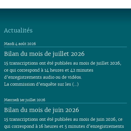
06
01
06
05
06
05
07
06
05
07
05
05
05
05
05
05
05
04
05
04
06
04
04
06
04
04
04
04
04
04
04
03
04
03
05
03
03
05
03
03
03
03
03
03
03
02
03
02
04
02
02
04
02
02
02
02
02
Actualités
02
02
01
02
01
03
01
03
01
01
01
01
01
01
01
02
Mardi 4 août 2026
01
Bilan du mois de juillet 2026
15 transcriptions ont été publiées au mois de juillet 2026,
ce qui correspond à 14 heures et 42 minutes
d’enregistrements audio ou de vidéos.
La commission d’enquête sur les (…)
Mercredi 1er juillet 2026
Bilan du mois de juin 2026
15 transcriptions ont été publiées au mois de juin 2026, ce
qui correspond à 16 heures et 5 minutes d’enregistrements