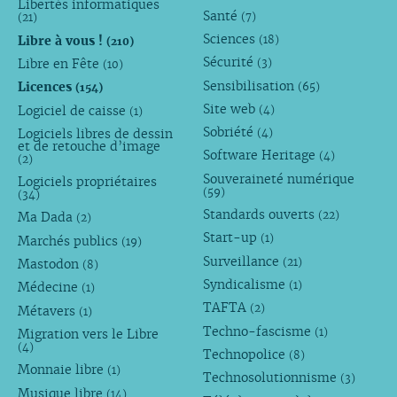
Libertés informatiques
Santé
(7)
(21)
Sciences
Libre à vous !
(18)
(210)
Sécurité
Libre en Fête
(3)
(10)
Sensibilisation
Licences
(65)
(154)
Site web
Logiciel de caisse
(4)
(1)
Sobriété
Logiciels libres de dessin
(4)
et de retouche d’image
Software Heritage
(4)
(2)
Souveraineté numérique
Logiciels propriétaires
(59)
(34)
Standards ouverts
(22)
Ma Dada
(2)
Start-up
(1)
Marchés publics
(19)
Surveillance
(21)
Mastodon
(8)
Syndicalisme
(1)
Médecine
(1)
TAFTA
(2)
Métavers
(1)
Techno-fascisme
(1)
Migration vers le Libre
(4)
Technopolice
(8)
Monnaie libre
(1)
Technosolutionnisme
(3)
Musique libre
(14)