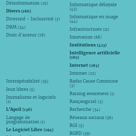
Désinformation
(25)
Informatique déloyale
(43)
Divers
(160)
Informatique en nuage
Diversité - Inclusivité
(3)
(44)
DRM
(34)
Infrastructures
(11)
Droit d’auteur
(78)
Innovation
(68)
Institutions
(423)
Intelligence artificielle
(185)
Internet
(283)
Internet
(22)
Interopérabilité
Radio Cause Commune
(35)
(3)
Jeux libres
(5)
Raising awareness
(1)
Journalisme et logiciels
Rançongiciel
(1)
(3)
L’April
Recherche
(136)
(34)
Langage de
Réseaux sociaux
(56)
programmation
(1)
RGI
(5)
Le Logiciel Libre
(194)
RGPD
(39)