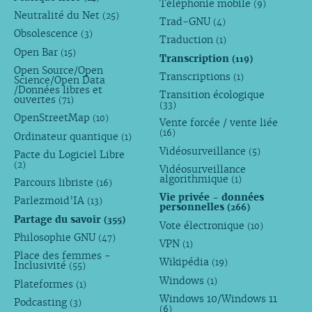
Téléphonie mobile
(9)
Neutralité du Net
(25)
Trad-GNU
(4)
Obsolescence
(3)
Traduction
(1)
Open Bar
(15)
Transcription
(119)
Open Source/Open
Transcriptions
(1)
Science/Open Data
/Données libres et
Transition écologique
ouvertes
(71)
(33)
OpenStreetMap
(10)
Vente forcée / vente liée
(16)
Ordinateur quantique
(1)
Vidéosurveillance
(5)
Pacte du Logiciel Libre
(2)
Vidéosurveillance
algorithmique
(1)
Parcours libriste
(16)
Vie privée - données
Parlezmoid’IA
(13)
personnelles
(266)
Partage du savoir
(355)
Vote électronique
(10)
Philosophie GNU
(47)
VPN
(1)
Place des femmes -
Wikipédia
(19)
Inclusivité
(55)
Windows
(1)
Plateformes
(1)
Windows 10/Windows 11
Podcasting
(3)
(6)