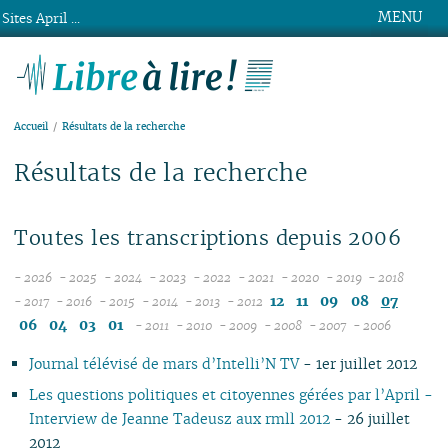
MENU
Sites April ...
Libre à lire !
Accueil
Résultats de la recherche
Résultats de la recherche
Toutes les transcriptions depuis 2006
- 2026
- 2025
- 2024
- 2023
- 2022
- 2021
- 2020
- 2019
- 2018
08
12
12
12
12
12
12
12
12
12
11
09
08
07
- 2017
- 2016
- 2015
- 2014
- 2013
- 2012
12
07
12
11
12
11
12
11
12
11
11
11
11
11
06
04
03
01
- 2011
- 2010
- 2009
- 2008
- 2007
- 2006
11
06
11
10
11
10
12
11
10
12
10
10
04
10
12
10
04
10
10
10
Journal télévisé de mars d’Intelli’N TV
- 1er juillet 2012
10
05
10
09
10
09
11
10
09
11
09
09
09
11
09
09
09
09
04
09
08
09
08
10
09
08
10
08
08
08
10
08
08
08
Les questions politiques et citoyennes gérées par l’April -
08
03
08
07
08
07
09
08
07
09
04
07
07
06
07
07
07
Interview de Jeanne Tadeusz aux rmll 2012
- 26 juillet
07
02
07
06
07
06
08
07
06
08
02
06
06
01
06
06
06
2012