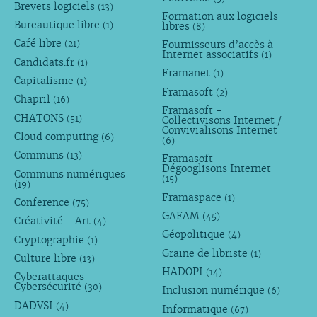
Brevets logiciels
(13)
Formation aux logiciels
Bureautique libre
libres
(1)
(8)
Café libre
Fournisseurs d’accès à
(21)
Internet associatifs
(1)
Candidats.fr
(1)
Framanet
(1)
Capitalisme
(1)
Framasoft
(2)
Chapril
(16)
Framasoft -
CHATONS
(51)
Collectivisons Internet /
Convivialisons Internet
Cloud computing
(6)
(6)
Communs
(13)
Framasoft -
Dégooglisons Internet
Communs numériques
(15)
(19)
Framaspace
(1)
Conference
(75)
GAFAM
(45)
Créativité - Art
(4)
Géopolitique
(4)
Cryptographie
(1)
Graine de libriste
(1)
Culture libre
(13)
HADOPI
(14)
Cyberattaques -
Cybersécurité
(30)
Inclusion numérique
(6)
DADVSI
(4)
Informatique
(67)