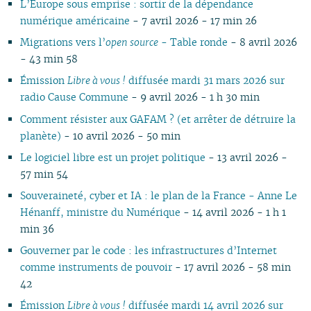
L’Europe sous emprise : sortir de la dépendance
10
10
11
10
11
10
11
10
10
11
10
10
09
10
09
10
09
numérique américaine
- 7 avril 2026 - 17 min 26
09
09
09
09
10
09
10
09
09
10
09
09
08
09
08
09
08
08
08
08
08
09
08
09
08
08
06
08
08
07
08
07
08
07
Migrations vers l’
open source
- Table ronde
- 8 avril 2026
04
07
07
07
08
07
08
07
07
01
07
07
06
07
06
07
06
- 43 min 58
02
06
06
06
07
06
07
06
06
06
06
05
06
05
06
05
Émission
Libre à vous !
diffusée mardi 31 mars 2026 sur
05
04
05
06
05
06
05
05
05
05
04
05
04
04
04
radio Cause Commune
- 9 avril 2026 - 1 h 30 min
04
03
04
05
04
05
04
04
04
04
03
04
03
03
03
Comment résister aux GAFAM ? (et arrêter de détruire la
03
01
03
04
03
04
03
03
03
03
02
03
02
02
02
planète)
- 10 avril 2026 - 50 min
02
02
03
02
03
02
02
02
02
01
02
01
01
01
01
01
02
01
01
01
01
Le logiciel libre est un projet politique
- 13 avril 2026 -
01
57 min 54
Souveraineté, cyber et IA : le plan de la France - Anne Le
Hénanff, ministre du Numérique
- 14 avril 2026 - 1 h 1
min 36
Gouverner par le code : les infrastructures d’Internet
comme instruments de pouvoir
- 17 avril 2026 - 58 min
42
Émission
Libre à vous !
diffusée mardi 14 avril 2026 sur