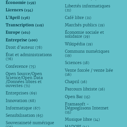
Économie
(159)
Libertés informatiques
Licences
(154)
(21)
L’April
Café libre
(136)
(21)
Transcription
Marchés publics
(119)
(19)
Europe
Économie sociale et
(102)
solidaire
(19)
Entreprise
(100)
Wikipédia
(19)
Droit d’auteur
(78)
Communs numériques
État et administrations
(19)
(76)
Sciences
(18)
Conference
(75)
Vente forcée / vente liée
Open Source/Open
(16)
Science/Open Data
/Données libres et
Chapril
(16)
ouvertes
(71)
Parcours libriste
(16)
Entreprises
(69)
Open Bar
(15)
Innovation
(68)
Framasoft -
Informatique
Dégooglisons Internet
(67)
(15)
Sensibilisation
(65)
Musique libre
(14)
Souveraineté numérique
HADOPI
(59)
(14)