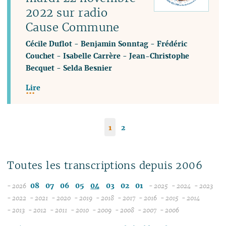
2022 sur radio
Cause Commune
Cécile Duflot
-
Benjamin Sonntag
-
Frédéric
Couchet
-
Isabelle Carrère
-
Jean-Christophe
Becquet
-
Selda Besnier
Lire
1
2
Toutes les transcriptions depuis 2006
08
07
06
05
04
03
02
01
- 2026
- 2025
- 2024
- 2023
12
12
12
- 2022
- 2021
- 2020
- 2019
- 2018
- 2017
- 2016
- 2015
- 2014
12
12
12
12
12
12
12
11
12
11
12
11
- 2013
- 2012
- 2011
- 2010
- 2009
- 2008
- 2007
- 2006
12
11
12
11
12
11
12
11
04
11
12
11
04
11
10
11
10
10
11
10