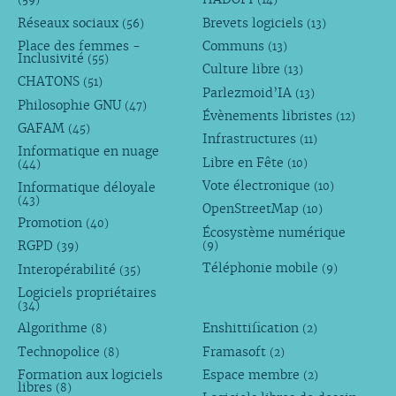
Réseaux sociaux
Brevets logiciels
(56)
(13)
Place des femmes -
Communs
(13)
Inclusivité
(55)
Culture libre
(13)
CHATONS
(51)
Parlezmoid’IA
(13)
Philosophie GNU
(47)
Évènements libristes
(12)
GAFAM
(45)
Infrastructures
(11)
Informatique en nuage
Libre en Fête
(10)
(44)
Vote électronique
Informatique déloyale
(10)
(43)
OpenStreetMap
(10)
Promotion
(40)
Écosystème numérique
RGPD
(9)
(39)
Téléphonie mobile
Interopérabilité
(9)
(35)
Logiciels propriétaires
(34)
Algorithme
Enshittification
(8)
(2)
Technopolice
Framasoft
(8)
(2)
Formation aux logiciels
Espace membre
(2)
libres
(8)