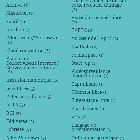
Logiciels libres de dessin
Archive
et de retouche d’image
(8)
(2)
Mastodon
(8)
Pacte du Logiciel Libre
Santé
(7)
(2)
Aprilien
TAFTA
(7)
(2)
Windows 10/Windows 11
Au cœur de l’April
(2)
(6)
Ma Dada
(2)
Cloud computing
(6)
Framaspace
(1)
Framasoft -
Collectivisons Internet /
Start-up
(1)
Convivialisons Internet
Vidéosurveillance
(6)
algorithmique
(1)
Inclusion numérique
(6)
Capitalisme
(1)
Jeux libres
(5)
Monnaie libre
(1)
Vidéosurveillance
(5)
Bureautique libre
(1)
ACTA
(5)
Plateformes
(1)
RGI
(5)
VPN
(1)
Fédiverse
(5)
Langage de
Sobriété
programmation
(4)
(1)
AdieuWindows
Ordinateur quantique
(4)
(1)