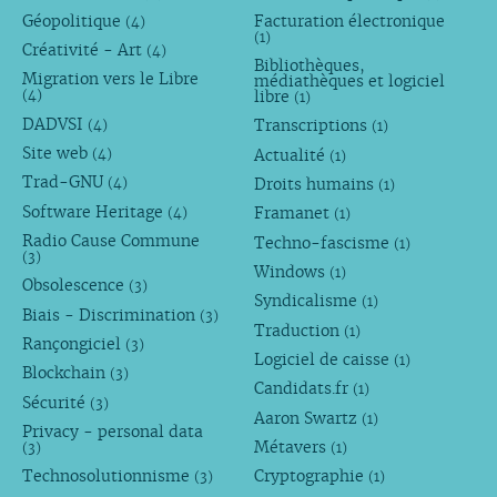
Géopolitique
Facturation électronique
(4)
(1)
Créativité - Art
(4)
Bibliothèques,
Migration vers le Libre
médiathèques et logiciel
libre
(4)
(1)
DADVSI
Transcriptions
(4)
(1)
Site web
Actualité
(4)
(1)
Trad-GNU
Droits humains
(4)
(1)
Software Heritage
Framanet
(4)
(1)
Radio Cause Commune
Techno-fascisme
(1)
(3)
Windows
(1)
Obsolescence
(3)
Syndicalisme
(1)
Biais - Discrimination
(3)
Traduction
(1)
Rançongiciel
(3)
Logiciel de caisse
(1)
Blockchain
(3)
Candidats.fr
(1)
Sécurité
(3)
Aaron Swartz
(1)
Privacy - personal data
Métavers
(3)
(1)
Technosolutionnisme
Cryptographie
(3)
(1)