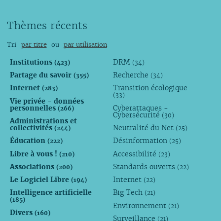
Thèmes récents
Tri
par titre
ou
par utilisation
Institutions
DRM
(423)
(34)
Partage du savoir
Recherche
(355)
(34)
Internet
Transition écologique
(283)
(33)
Vie privée - données
personnelles
Cyberattaques -
(266)
Cybersécurité
(30)
Administrations et
collectivités
Neutralité du Net
(244)
(25)
Éducation
Désinformation
(222)
(25)
Libre à vous !
Accessibilité
(210)
(23)
Associations
Standards ouverts
(200)
(22)
Le Logiciel Libre
Internet
(194)
(22)
Intelligence artificielle
Big Tech
(21)
(185)
Environnement
(21)
Divers
(160)
Surveillance
(21)