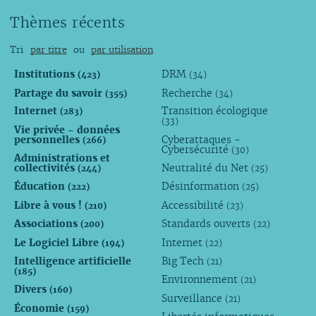
Thèmes récents
Tri
par titre
ou
par utilisation
Institutions
DRM
(423)
(34)
Partage du savoir
Recherche
(355)
(34)
Internet
Transition écologique
(283)
(33)
Vie privée - données
personnelles
Cyberattaques -
(266)
Cybersécurité
(30)
Administrations et
collectivités
Neutralité du Net
(244)
(25)
Éducation
Désinformation
(222)
(25)
Libre à vous !
Accessibilité
(210)
(23)
Associations
Standards ouverts
(200)
(22)
Le Logiciel Libre
Internet
(194)
(22)
Intelligence artificielle
Big Tech
(21)
(185)
Environnement
(21)
Divers
(160)
Surveillance
(21)
Économie
(159)