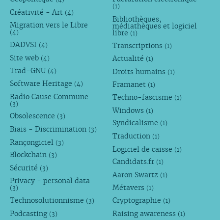
(1)
Créativité - Art
(4)
Bibliothèques,
Migration vers le Libre
médiathèques et logiciel
libre
(4)
(1)
DADVSI
Transcriptions
(4)
(1)
Site web
Actualité
(4)
(1)
Trad-GNU
Droits humains
(4)
(1)
Software Heritage
Framanet
(4)
(1)
Radio Cause Commune
Techno-fascisme
(1)
(3)
Windows
(1)
Obsolescence
(3)
Syndicalisme
(1)
Biais - Discrimination
(3)
Traduction
(1)
Rançongiciel
(3)
Logiciel de caisse
(1)
Blockchain
(3)
Candidats.fr
(1)
Sécurité
(3)
Aaron Swartz
(1)
Privacy - personal data
Métavers
(3)
(1)
Technosolutionnisme
Cryptographie
(3)
(1)
Podcasting
Raising awareness
(3)
(1)