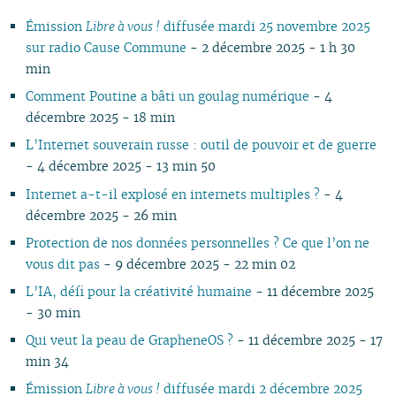
11
05
10
10
11
10
10
10
11
10
11
10
11
10
10
11
10
1
Émission
Libre à vous !
diffusée mardi 25 novembre 2025
10
04
09
10
09
09
09
09
09
10
09
10
09
09
10
09
0
sur radio Cause Commune
- 2 décembre 2025 - 1 h 30
09
03
08
09
08
08
08
08
08
09
08
09
08
08
06
08
0
min
08
02
07
08
07
04
07
07
07
08
07
08
07
07
01
07
0
07
01
06
07
06
02
06
06
06
07
06
07
06
06
06
0
Comment Poutine a bâti un goulag numérique
- 4
06
05
06
05
05
04
05
06
05
06
05
05
05
0
décembre 2025 - 18 min
05
04
04
04
04
03
04
05
04
05
04
04
04
0
L’Internet souverain russe : outil de pouvoir et de guerre
04
03
03
03
03
01
03
04
03
04
03
03
03
0
- 4 décembre 2025 - 13 min 50
03
02
02
02
02
02
03
02
03
02
02
02
0
Internet a-t-il explosé en internets multiples ?
- 4
02
01
01
01
01
01
02
01
01
01
0
décembre 2025 - 26 min
01
Protection de nos données personnelles ? Ce que l’on ne
vous dit pas
- 9 décembre 2025 - 22 min 02
L’IA, défi pour la créativité humaine
- 11 décembre 2025
- 30 min
Qui veut la peau de GrapheneOS ?
- 11 décembre 2025 - 17
min 34
Émission
Libre à vous !
diffusée mardi 2 décembre 2025