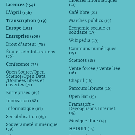
Libertés informatiques
Licences
(154)
(21)
L’April
Café libre
(136)
(21)
Transcription
Marchés publics
(119)
(19)
Europe
Économie sociale et
(102)
solidaire
(19)
Entreprise
(100)
Wikipédia
(19)
Droit d’auteur
(78)
Communs numériques
État et administrations
(19)
(76)
Sciences
(18)
Conference
(75)
Vente forcée / vente liée
Open Source/Open
(16)
Science/Open Data
/Données libres et
Chapril
(16)
ouvertes
(71)
Parcours libriste
(16)
Entreprises
(69)
Open Bar
(15)
Innovation
(68)
Framasoft -
Informatique
Dégooglisons Internet
(67)
(15)
Sensibilisation
(65)
Musique libre
(14)
Souveraineté numérique
HADOPI
(59)
(14)