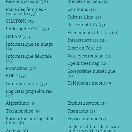
Réseaux sociaux
Brevets logiciels
(56)
(13)
Place des femmes -
Communs
(13)
Inclusivité
(55)
Culture libre
(13)
CHATONS
(51)
Parlezmoid’IA
(13)
Philosophie GNU
(47)
Évènements libristes
(12)
GAFAM
(45)
Infrastructures
(11)
Informatique en nuage
Libre en Fête
(10)
(44)
Vote électronique
Informatique déloyale
(10)
(43)
OpenStreetMap
(10)
Promotion
(40)
Écosystème numérique
RGPD
(9)
(39)
Téléphonie mobile
Interopérabilité
(9)
(35)
Logiciels propriétaires
(34)
Algorithme
Enshittification
(8)
(2)
Technopolice
Framasoft
(8)
(2)
Formation aux logiciels
Espace membre
(2)
libres
(8)
Logiciels libres de dessin
Archive
et de retouche d’image
(8)