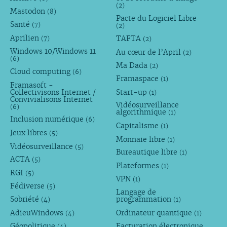
(2)
Mastodon
(8)
Pacte du Logiciel Libre
Santé
(7)
(2)
Aprilien
TAFTA
(7)
(2)
Windows 10/Windows 11
Au cœur de l’April
(2)
(6)
Ma Dada
(2)
Cloud computing
(6)
Framaspace
(1)
Framasoft -
Collectivisons Internet /
Start-up
(1)
Convivialisons Internet
Vidéosurveillance
(6)
algorithmique
(1)
Inclusion numérique
(6)
Capitalisme
(1)
Jeux libres
(5)
Monnaie libre
(1)
Vidéosurveillance
(5)
Bureautique libre
(1)
ACTA
(5)
Plateformes
(1)
RGI
(5)
VPN
(1)
Fédiverse
(5)
Langage de
Sobriété
programmation
(4)
(1)
AdieuWindows
Ordinateur quantique
(4)
(1)
Géopolitique
Facturation électronique
(4)