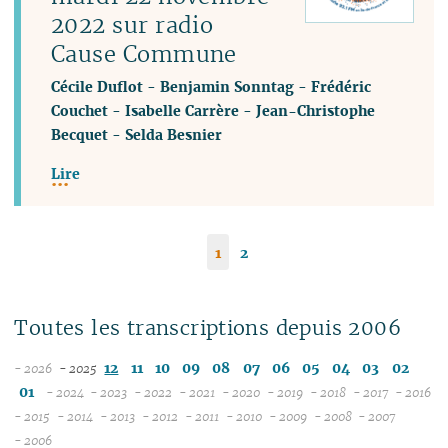
2022 sur radio
Cause Commune
Cécile Duflot
-
Benjamin Sonntag
-
Frédéric
Couchet
-
Isabelle Carrère
-
Jean-Christophe
Becquet
-
Selda Besnier
Lire
1
2
Toutes les transcriptions depuis 2006
12
11
10
09
08
07
06
05
04
03
02
- 2026
- 2025
08
01
- 2024
- 2023
- 2022
- 2021
- 2020
- 2019
- 2018
- 2017
- 2016
07
12
12
12
12
12
12
12
12
1
- 2015
- 2014
- 2013
- 2012
- 2011
- 2010
- 2009
- 2008
- 2007
12
06
11
12
11
12
11
12
11
12
11
12
11
04
11
12
11
04
1
- 2006