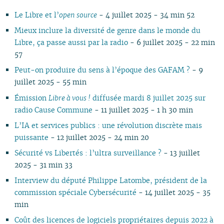
11
05
10
10
11
10
10
10
11
10
11
10
11
10
10
11
10
1
Le Libre et l’
open source
- 4 juillet 2025 - 34 min 52
10
04
09
10
09
09
09
09
09
10
09
10
09
09
10
09
0
09
03
08
09
08
08
08
08
08
09
08
09
08
08
06
08
0
Mieux inclure la diversité de genre dans le monde du
08
02
07
08
07
04
07
07
07
08
07
08
07
07
01
07
0
Libre, ça passe aussi par la radio
- 6 juillet 2025 - 22 min
07
01
06
07
06
02
06
06
06
07
06
07
06
06
06
0
57
06
05
06
05
05
04
05
06
05
06
05
05
05
0
Peut-on produire du sens à l’époque des GAFAM ?
- 9
05
04
04
04
04
03
04
05
04
05
04
04
04
0
juillet 2025 - 55 min
04
03
03
03
03
01
03
04
03
04
03
03
03
0
Émission
Libre à vous !
diffusée mardi 8 juillet 2025 sur
03
02
02
02
02
02
03
02
03
02
02
02
0
radio Cause Commune
- 11 juillet 2025 - 1 h 30 min
02
01
01
01
01
01
02
01
01
01
0
01
L’IA et services publics : une révolution discrète mais
puissante
- 12 juillet 2025 - 24 min 20
Sécurité vs Libertés : l’ultra surveillance ?
- 13 juillet
2025 - 31 min 33
Interview du député Philippe Latombe, président de la
commission spéciale Cybersécurité
- 14 juillet 2025 - 35
min
Coût des licences de logiciels propriétaires depuis 2022 à