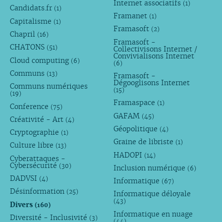
Internet associatifs
(1)
Candidats.fr
(1)
Framanet
(1)
Capitalisme
(1)
Framasoft
(2)
Chapril
(16)
Framasoft -
CHATONS
(51)
Collectivisons Internet /
Convivialisons Internet
Cloud computing
(6)
(6)
Communs
(13)
Framasoft -
Dégooglisons Internet
Communs numériques
(15)
(19)
Framaspace
(1)
Conference
(75)
GAFAM
(45)
Créativité - Art
(4)
Géopolitique
(4)
Cryptographie
(1)
Graine de libriste
(1)
Culture libre
(13)
HADOPI
(14)
Cyberattaques -
Cybersécurité
(30)
Inclusion numérique
(6)
DADVSI
(4)
Informatique
(67)
Désinformation
(25)
Informatique déloyale
(43)
Divers
(160)
Informatique en nuage
Diversité - Inclusivité
(3)
(44)