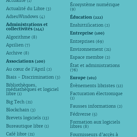
Actualité
(1)
Écosystème numérique
Actualité du Libre
(3)
(9)
AdieuWindows
Éducation
(4)
(222)
Administrations et
Enshittification
(2)
collectivités
(244)
Entreprise
(100)
Algorithme
(8)
Entreprises
(69)
Aprilien
(7)
Environnement
(21)
Archive
(8)
Espace membre
(2)
Associations
(200)
État et administrations
Au cœur de l’April
(2)
(76)
Biais - Discrimination
Europe
(3)
(102)
Bibliothèques,
Évènements libristes
(12)
médiathèques et logiciel
libre
Facturation électronique
(1)
(1)
Big Tech
(21)
Fausses informations
(2)
Blockchain
(3)
Fédiverse
(5)
Brevets logiciels
(13)
Formation aux logiciels
Bureautique libre
libres
(1)
(8)
Café libre
Fournisseurs d’accès à
(21)