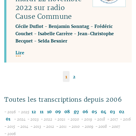
2022 sur radio
Cause Commune
Cécile Duflot
-
Benjamin Sonntag
-
Frédéric
Couchet
-
Isabelle Carrère
-
Jean-Christophe
Becquet
-
Selda Besnier
Lire
1
2
Toutes les transcriptions depuis 2006
12
11
10
09
08
07
06
05
04
03
02
- 2026
- 2025
08
01
- 2024
- 2023
- 2022
- 2021
- 2020
- 2019
- 2018
- 2017
- 2016
07
12
12
12
12
12
12
12
12
1
- 2015
- 2014
- 2013
- 2012
- 2011
- 2010
- 2009
- 2008
- 2007
12
06
11
12
11
12
11
12
11
12
11
12
11
04
11
12
11
04
1
- 2006