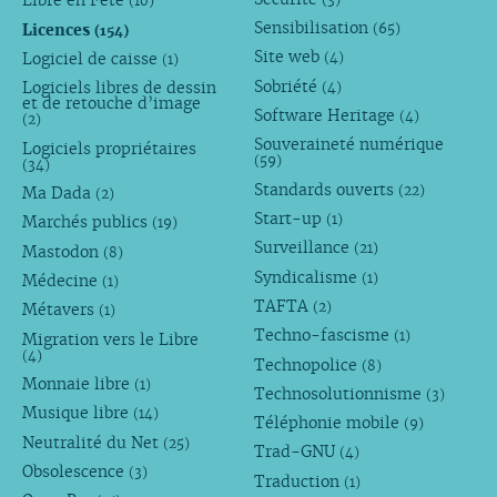
Libre en Fête
(10)
Sensibilisation
Licences
(65)
(154)
Site web
Logiciel de caisse
(4)
(1)
Sobriété
Logiciels libres de dessin
(4)
et de retouche d’image
Software Heritage
(4)
(2)
Souveraineté numérique
Logiciels propriétaires
(59)
(34)
Standards ouverts
(22)
Ma Dada
(2)
Start-up
(1)
Marchés publics
(19)
Surveillance
(21)
Mastodon
(8)
Syndicalisme
(1)
Médecine
(1)
TAFTA
(2)
Métavers
(1)
Techno-fascisme
(1)
Migration vers le Libre
(4)
Technopolice
(8)
Monnaie libre
(1)
Technosolutionnisme
(3)
Musique libre
(14)
Téléphonie mobile
(9)
Neutralité du Net
(25)
Trad-GNU
(4)
Obsolescence
(3)
Traduction
(1)