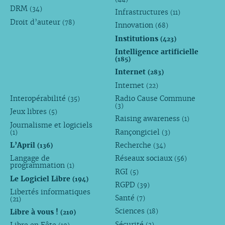
DRM
(34)
Infrastructures
(11)
Droit d’auteur
(78)
Innovation
(68)
Institutions
(423)
Intelligence artificielle
(185)
Internet
(283)
Internet
(22)
Interopérabilité
Radio Cause Commune
(35)
(3)
Jeux libres
(5)
Raising awareness
(1)
Journalisme et logiciels
Rançongiciel
(1)
(3)
L’April
Recherche
(136)
(34)
Langage de
Réseaux sociaux
(56)
programmation
(1)
RGI
(5)
Le Logiciel Libre
(194)
RGPD
(39)
Libertés informatiques
Santé
(7)
(21)
Sciences
Libre à vous !
(18)
(210)
Sécurité
(3)