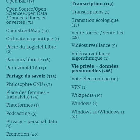
Open Bar
(15)
Transcription
(119)
Open Source/Open
Transcriptions
(1)
Science/Open Data
/Données libres et
Transition écologique
ouvertes
(71)
(33)
OpenStreetMap
(10)
Vente forcée / vente liée
(16)
Ordinateur quantique
(1)
Vidéosurveillance
(5)
Pacte du Logiciel Libre
(2)
Vidéosurveillance
algorithmique
(1)
Parcours libriste
(16)
Vie privée - données
Parlezmoid’IA
(13)
personnelles
(266)
Partage du savoir
(355)
Vote électronique
(10)
Philosophie GNU
(47)
VPN
(1)
Place des femmes -
Wikipédia
(19)
Inclusivité
(55)
Windows
(1)
Plateformes
(1)
Windows 10/Windows 11
Podcasting
(3)
(6)
Privacy - personal data
(3)
Promotion
(40)