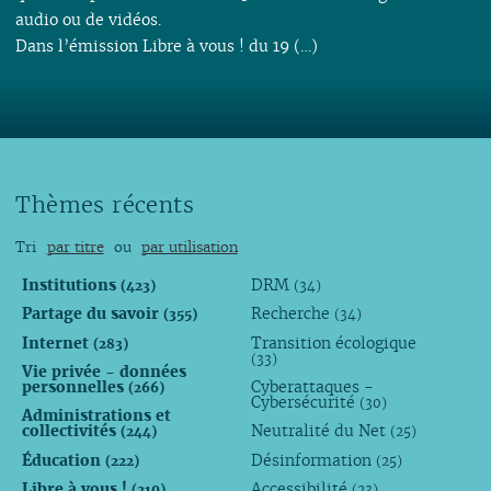
audio ou de vidéos.
Dans l’émission Libre à vous ! du 19 (…)
Thèmes récents
Tri
par titre
ou
par utilisation
Institutions
DRM
(423)
(34)
Partage du savoir
Recherche
(355)
(34)
Internet
Transition écologique
(283)
(33)
Vie privée - données
personnelles
Cyberattaques -
(266)
Cybersécurité
(30)
Administrations et
collectivités
Neutralité du Net
(244)
(25)
Éducation
Désinformation
(222)
(25)
Libre à vous !
Accessibilité
(210)
(23)