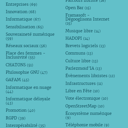
Parcours libriste
(16)
Entreprises
(69)
Open Bar
(15)
Innovation
(68)
Framasoft -
Informatique
Dégooglisons Internet
(67)
(15)
Sensibilisation
(65)
Musique libre
(14)
Souveraineté numérique
HADOPI
(59)
(14)
Réseaux sociaux
Brevets logiciels
(56)
(13)
Place des femmes -
Communs
(13)
Inclusivité
(55)
Culture libre
(13)
CHATONS
(51)
Parlezmoid’IA
(13)
Philosophie GNU
(47)
Évènements libristes
(12)
GAFAM
(45)
Infrastructures
(11)
Informatique en nuage
Libre en Fête
(10)
(44)
Vote électronique
Informatique déloyale
(10)
(43)
OpenStreetMap
(10)
Promotion
(40)
Écosystème numérique
RGPD
(9)
(39)
Téléphonie mobile
Interopérabilité
(9)
(35)