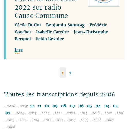
2022 sur radio
Cause Commune
Cécile Duflot
-
Benjamin Sonntag
-
Frédéric
Couchet
-
Isabelle Carrère
-
Jean-Christophe
Becquet
-
Selda Besnier
Lire
1
2
Toutes les transcriptions depuis 2006
12
11
10
09
08
07
06
05
04
03
02
- 2026
- 2025
08
01
- 2024
- 2023
- 2022
- 2021
- 2020
- 2019
- 2018
- 2017
- 2016
07
12
12
12
12
12
12
12
12
1
- 2015
- 2014
- 2013
- 2012
- 2011
- 2010
- 2009
- 2008
- 2007
12
06
11
12
11
12
11
12
11
12
11
12
11
04
11
12
11
04
1
- 2006