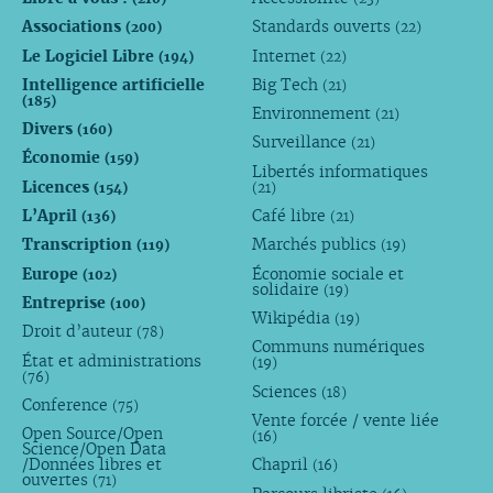
Associations
Standards ouverts
(200)
(22)
Le Logiciel Libre
Internet
(194)
(22)
Intelligence artificielle
Big Tech
(21)
(185)
Environnement
(21)
Divers
(160)
Surveillance
(21)
Économie
(159)
Libertés informatiques
Licences
(154)
(21)
L’April
Café libre
(136)
(21)
Transcription
Marchés publics
(119)
(19)
Europe
Économie sociale et
(102)
solidaire
(19)
Entreprise
(100)
Wikipédia
(19)
Droit d’auteur
(78)
Communs numériques
État et administrations
(19)
(76)
Sciences
(18)
Conference
(75)
Vente forcée / vente liée
Open Source/Open
(16)
Science/Open Data
/Données libres et
Chapril
(16)
ouvertes
(71)