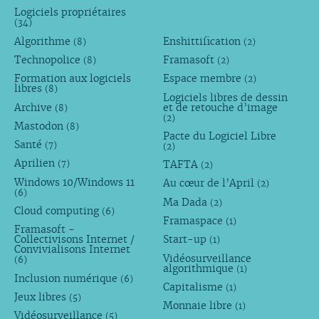
Logiciels propriétaires
(34)
Algorithme
Enshittification
(8)
(2)
Technopolice
Framasoft
(8)
(2)
Formation aux logiciels
Espace membre
(2)
libres
(8)
Logiciels libres de dessin
Archive
et de retouche d’image
(8)
(2)
Mastodon
(8)
Pacte du Logiciel Libre
Santé
(7)
(2)
Aprilien
TAFTA
(7)
(2)
Windows 10/Windows 11
Au cœur de l’April
(2)
(6)
Ma Dada
(2)
Cloud computing
(6)
Framaspace
(1)
Framasoft -
Collectivisons Internet /
Start-up
(1)
Convivialisons Internet
Vidéosurveillance
(6)
algorithmique
(1)
Inclusion numérique
(6)
Capitalisme
(1)
Jeux libres
(5)
Monnaie libre
(1)
Vidéosurveillance
(5)