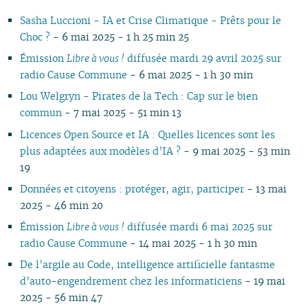
11
05
10
10
11
10
10
10
11
10
11
10
11
10
10
11
10
1
Sasha Luccioni - IA et Crise Climatique - Prêts pour le
10
04
09
10
09
09
09
09
09
10
09
10
09
09
10
09
0
Choc ?
- 6 mai 2025 - 1 h 25 min 25
09
03
08
09
08
08
08
08
08
09
08
09
08
08
06
08
0
08
02
07
08
07
04
07
07
07
08
07
08
07
07
01
07
0
Émission
Libre à vous !
diffusée mardi 29 avril 2025 sur
07
01
06
07
06
02
06
06
06
07
06
07
06
06
06
0
radio Cause Commune
- 6 mai 2025 - 1 h 30 min
06
05
06
05
05
04
05
06
05
06
05
05
05
0
Lou Welgryn - Pirates de la Tech : Cap sur le bien
05
04
04
04
04
03
04
05
04
05
04
04
04
0
commun
- 7 mai 2025 - 51 min 13
04
03
03
03
03
01
03
04
03
04
03
03
03
0
Licences Open Source et IA : Quelles licences sont les
03
02
02
02
02
02
03
02
03
02
02
02
0
plus adaptées aux modèles d’IA ?
- 9 mai 2025 - 53 min
02
01
01
01
01
01
02
01
01
01
0
19
01
Données et citoyens : protéger, agir, participer
- 13 mai
2025 - 46 min 20
Émission
Libre à vous !
diffusée mardi 6 mai 2025 sur
radio Cause Commune
- 14 mai 2025 - 1 h 30 min
De l’argile au Code, intelligence artificielle fantasme
d’auto-engendrement chez les informaticiens
- 19 mai
2025 - 56 min 47