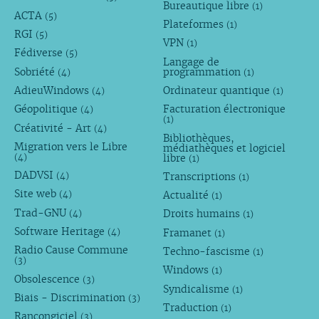
Bureautique libre
(1)
ACTA
(5)
Plateformes
(1)
RGI
(5)
VPN
(1)
Fédiverse
(5)
Langage de
Sobriété
programmation
(4)
(1)
AdieuWindows
Ordinateur quantique
(4)
(1)
Géopolitique
Facturation électronique
(4)
(1)
Créativité - Art
(4)
Bibliothèques,
Migration vers le Libre
médiathèques et logiciel
libre
(4)
(1)
DADVSI
Transcriptions
(4)
(1)
Site web
Actualité
(4)
(1)
Trad-GNU
Droits humains
(4)
(1)
Software Heritage
Framanet
(4)
(1)
Radio Cause Commune
Techno-fascisme
(1)
(3)
Windows
(1)
Obsolescence
(3)
Syndicalisme
(1)
Biais - Discrimination
(3)
Traduction
(1)
Rançongiciel
(3)