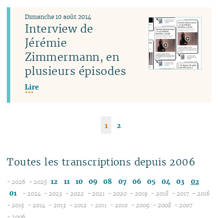
Dimanche 10 août 2014
Interview de
Jérémie
Zimmermann, en
plusieurs épisodes
Lire
1
2
Toutes les transcriptions depuis 2006
12
11
10
09
08
07
06
05
04
03
02
- 2026
- 2025
08
01
- 2024
- 2023
- 2022
- 2021
- 2020
- 2019
- 2018
- 2017
- 2016
07
12
12
12
12
12
12
12
12
1
- 2015
- 2014
- 2013
- 2012
- 2011
- 2010
- 2009
- 2008
- 2007
12
06
11
12
11
12
11
12
11
12
11
12
11
04
11
12
11
04
1
- 2006