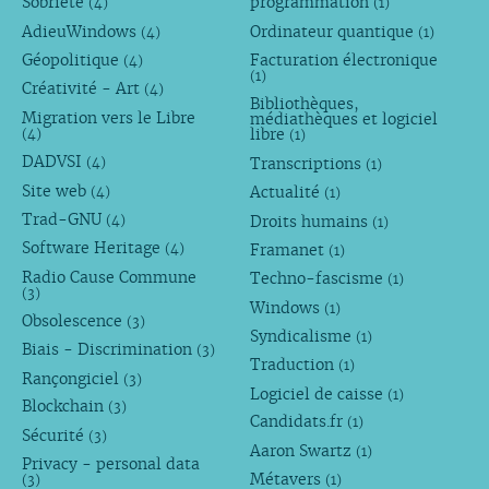
Sobriété
programmation
(4)
(1)
AdieuWindows
Ordinateur quantique
(4)
(1)
Géopolitique
Facturation électronique
(4)
(1)
Créativité - Art
(4)
Bibliothèques,
Migration vers le Libre
médiathèques et logiciel
libre
(4)
(1)
DADVSI
Transcriptions
(4)
(1)
Site web
Actualité
(4)
(1)
Trad-GNU
Droits humains
(4)
(1)
Software Heritage
Framanet
(4)
(1)
Radio Cause Commune
Techno-fascisme
(1)
(3)
Windows
(1)
Obsolescence
(3)
Syndicalisme
(1)
Biais - Discrimination
(3)
Traduction
(1)
Rançongiciel
(3)
Logiciel de caisse
(1)
Blockchain
(3)
Candidats.fr
(1)
Sécurité
(3)
Aaron Swartz
(1)
Privacy - personal data
Métavers
(3)
(1)