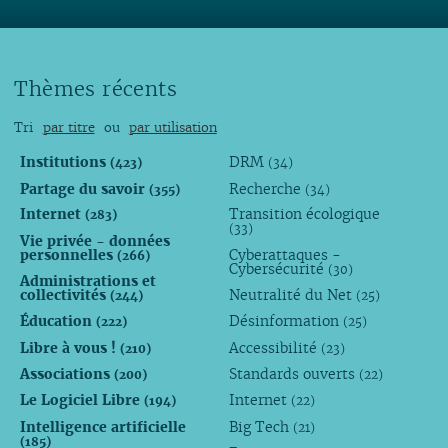
Thèmes récents
Tri
par titre
ou
par utilisation
Institutions
DRM
(423)
(34)
Partage du savoir
Recherche
(355)
(34)
Internet
Transition écologique
(283)
(33)
Vie privée - données
personnelles
Cyberattaques -
(266)
Cybersécurité
(30)
Administrations et
collectivités
Neutralité du Net
(244)
(25)
Éducation
Désinformation
(222)
(25)
Libre à vous !
Accessibilité
(210)
(23)
Associations
Standards ouverts
(200)
(22)
Le Logiciel Libre
Internet
(194)
(22)
Intelligence artificielle
Big Tech
(21)
(185)