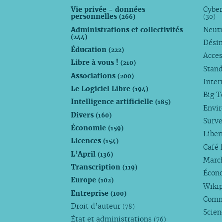
Vie privée - données
Cyber
personnelles
(266)
(30)
Administrations et collectivités
Neutr
(244)
Dési
Éducation
(222)
Acces
Libre à vous !
(210)
Stan
Associations
(200)
Inte
Le Logiciel Libre
(194)
Big 
Intelligence artificielle
(185)
Envi
Divers
(160)
Surve
Économie
(159)
Liber
Licences
(154)
Café 
L’April
(136)
Marc
Transcription
(119)
Écono
Europe
(102)
Wiki
Entreprise
(100)
Comm
Droit d’auteur
(78)
Scie
État et administrations
(76)