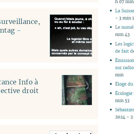
h 07 min
La Suisse
- 3 min 
surveillance,
Le numér
ntag -
min 43
Les logi
de fait
Émissio
sur rad
min
ance Info à
Éloge du
ective droit
Écologie
min 53
Sébastie
2024 - 2