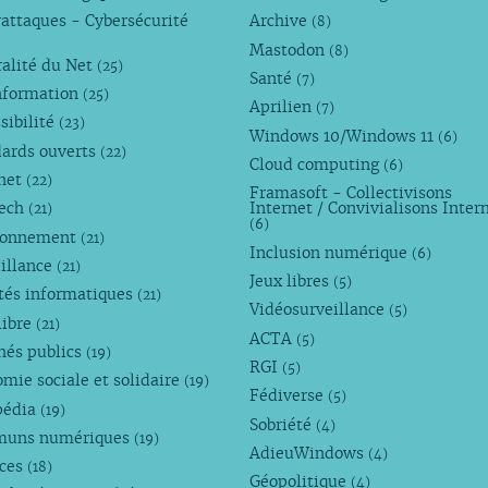
attaques - Cybersécurité
Archive
(8)
Mastodon
(8)
alité du Net
(25)
Santé
(7)
nformation
(25)
Aprilien
(7)
sibilité
(23)
Windows 10/Windows 11
(6)
dards ouverts
(22)
Cloud computing
(6)
rnet
(22)
Framasoft - Collectivisons
Tech
Internet / Convivialisons Inter
(21)
(6)
ronnement
(21)
Inclusion numérique
(6)
illance
(21)
Jeux libres
(5)
tés informatiques
(21)
Vidéosurveillance
(5)
libre
(21)
ACTA
(5)
hés publics
(19)
RGI
(5)
mie sociale et solidaire
(19)
Fédiverse
(5)
pédia
(19)
Sobriété
(4)
uns numériques
(19)
AdieuWindows
(4)
nces
(18)
Géopolitique
(4)