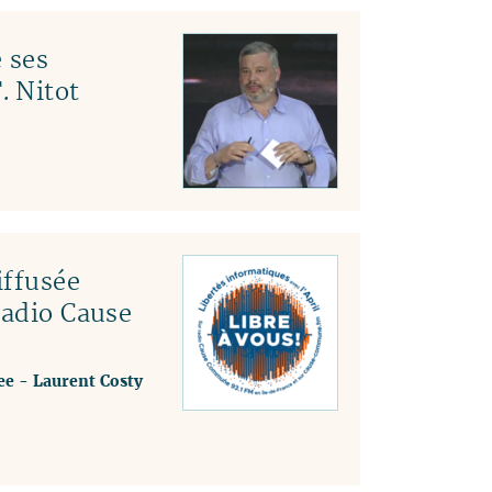
 ses
. Nitot
ffusée
radio Cause
ee
-
Laurent Costy