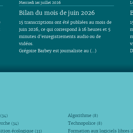
Mercredi 1er juillet 2026
L
Bilan du mois de juin 2026
B
e
15 transcriptions ont été publiées au mois de
1
t
juin 2026, ce qui correspond à 16 heures et 5
m
minutes d’enregistrements audio ou de
m
vidéos.
v
Grégoire Barbey est journaliste au (…)
D
M
Algorithme
(34)
(8)
erche
Technopolice
(34)
(8)
ition écologique
Formation aux logiciels libres
(33)
(