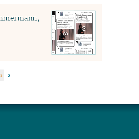
Zimmermann,
1
2