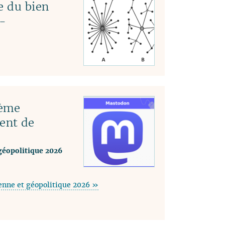
e du bien
-
tème
ent de
géopolitique 2026
enne et géopolitique 2026 »