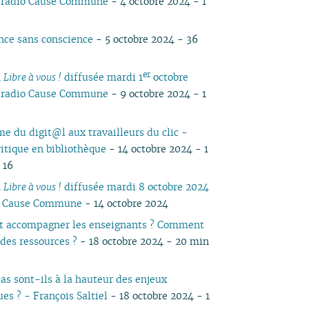
r radio Cause Commune
- 4 octobre 2024 - 1
05
03
05
04
04
04
04
03
05
04
05
04
04
04
02
04
03
03
03
03
01
04
03
04
03
03
ence sans conscience
- 5 octobre 2024 - 36
03
01
03
02
02
02
02
03
02
03
02
02
02
02
01
01
01
01
02
01
01
er
n
Libre à vous !
diffusée mardi 1
octobre
01
01
r radio Cause Commune
- 9 octobre 2024 - 1
me du digit@l aux travailleurs du clic -
itique en bibliothèque
- 14 octobre 2024 - 1
 16
n
Libre à vous !
diffusée mardi 8 octobre 2024
io Cause Commune
- 14 octobre 2024
 accompagner les enseignants ? Comment
 des ressources ?
- 18 octobre 2024 - 20 min
as sont-ils à la hauteur des enjeux
es ? - François Saltiel
- 18 octobre 2024 - 1