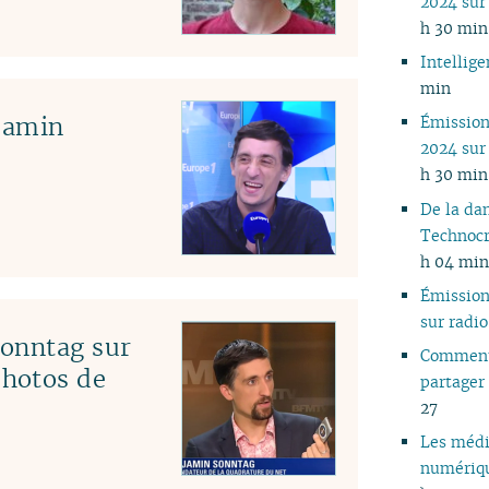
2024 su
05
h 30 min
04
Intellig
03
min
02
jamin
Émissio
01
2024 su
h 30 min
De la da
Technocr
h 04 min
Émissio
sur rad
Sonntag sur
Comment
hotos de
partager
27
Les médi
numériqu