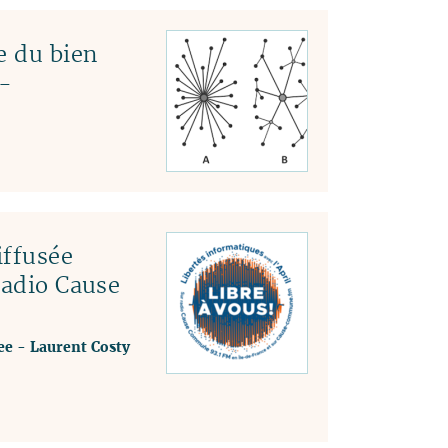
e du bien
-
ffusée
radio Cause
ee
-
Laurent Costy