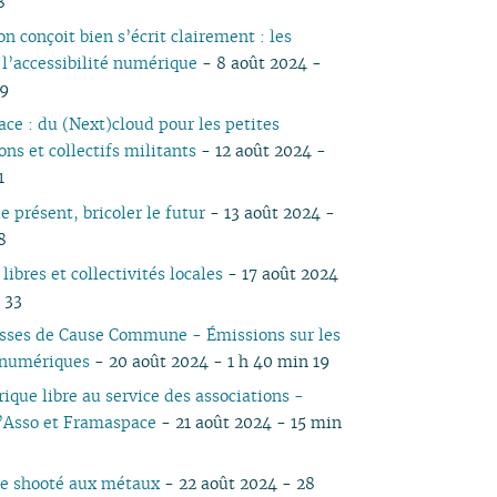
8
05
03
05
04
04
04
04
03
05
04
05
04
04
on conçoit bien s’écrit clairement : les
04
02
04
03
03
03
03
01
04
03
04
03
03
 l’accessibilité numérique
- 8 août 2024 -
03
01
03
02
02
02
02
03
02
03
02
02
59
02
02
01
01
01
01
02
01
01
ce : du (Next)cloud pour les petites
01
01
ons et collectifs militants
- 12 août 2024 -
1
e présent, bricoler le futur
- 13 août 2024 -
8
 libres et collectivités locales
- 17 août 2024
 33
isses de Cause Commune - Émissions sur les
 numériques
- 20 août 2024 - 1 h 40 min 19
ique libre au service des associations -
’Asso et Framaspace
- 21 août 2024 - 15 min
e shooté aux métaux
- 22 août 2024 - 28