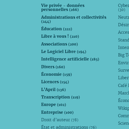
Vie privée - données
Cyber
personnelles
(266)
(30)
Administrations et collectivités
Neutr
(244)
Dési
Éducation
(222)
Acces
Libre à vous !
(210)
Stan
Associations
(200)
Inte
Le Logiciel Libre
(194)
Big 
Intelligence artificielle
(185)
Envi
Divers
(160)
Surve
Économie
(159)
Liber
Licences
(154)
Café 
L’April
(136)
Marc
Transcription
(119)
Écono
Europe
(102)
Wiki
Entreprise
(100)
Comm
Droit d’auteur
(78)
Scie
État et administrations
(76)