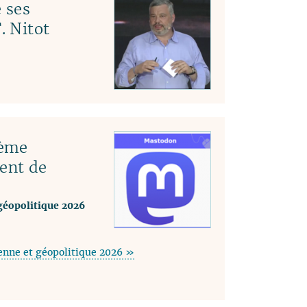
 ses
. Nitot
tème
ent de
géopolitique 2026
enne et géopolitique 2026 »