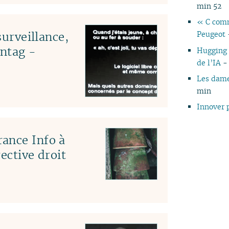
min 52
« C comm
surveillance,
Peugeot
ntag -
Hugging 
de l’IA
- 
Les dame
min
Innover 
ance Info à
ective droit