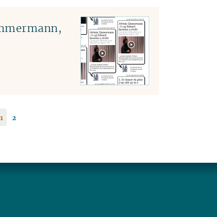
Zimmermann,
1
2