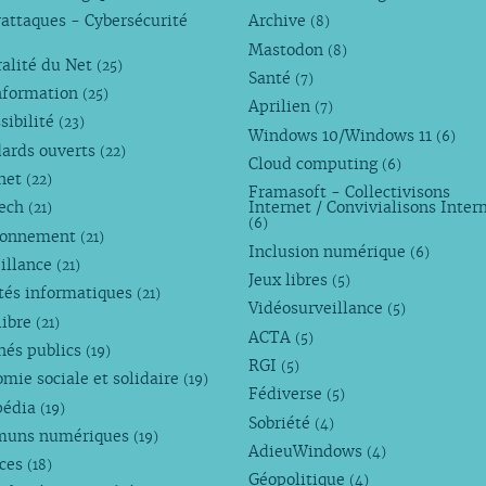
attaques - Cybersécurité
Archive
(8)
Mastodon
(8)
alité du Net
(25)
Santé
(7)
nformation
(25)
Aprilien
(7)
sibilité
(23)
Windows 10/Windows 11
(6)
dards ouverts
(22)
Cloud computing
(6)
rnet
(22)
Framasoft - Collectivisons
Tech
Internet / Convivialisons Inter
(21)
(6)
ronnement
(21)
Inclusion numérique
(6)
illance
(21)
Jeux libres
(5)
tés informatiques
(21)
Vidéosurveillance
(5)
libre
(21)
ACTA
(5)
hés publics
(19)
RGI
(5)
mie sociale et solidaire
(19)
Fédiverse
(5)
pédia
(19)
Sobriété
(4)
uns numériques
(19)
AdieuWindows
(4)
nces
(18)
Géopolitique
(4)