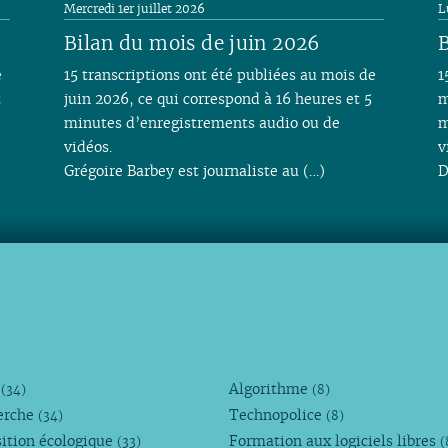
Mercredi 1er juillet 2026
L
Bilan du mois de juin 2026
B
e
15 transcriptions ont été publiées au mois de
1
t
juin 2026, ce qui correspond à 16 heures et 5
m
minutes d’enregistrements audio ou de
m
vidéos.
v
Grégoire Barbey est journaliste au (…)
D
M
Algorithme
(34)
(8)
erche
Technopolice
(34)
(8)
ition écologique
Formation aux logiciels libres
(33)
(