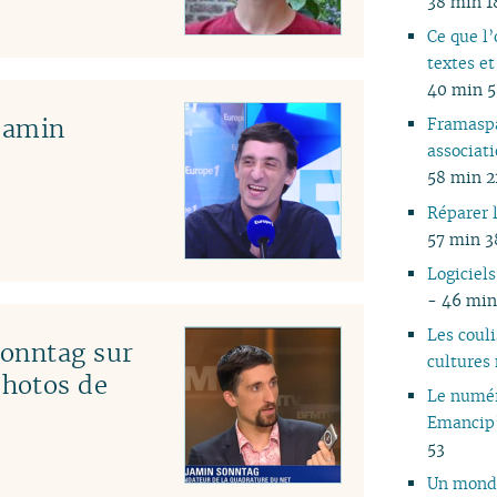
38 min 1
05
Ce que l’
04
textes et
03
40 min 
02
jamin
Framaspa
01
associati
58 min 2
Réparer l
57 min 3
Logiciels
- 46 min
Les coul
Sonntag sur
cultures
hotos de
Le numér
Emancip
53
Un mond