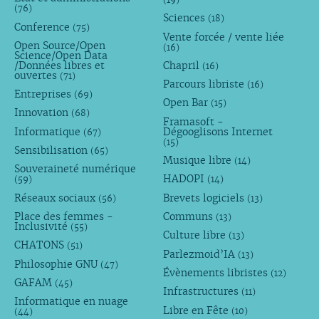
(76)
Sciences
(18)
Conference
(75)
Vente forcée / vente liée
Open Source/Open
(16)
Science/Open Data
/Données libres et
Chapril
(16)
ouvertes
(71)
Parcours libriste
(16)
Entreprises
(69)
Open Bar
(15)
Innovation
(68)
Framasoft -
Informatique
Dégooglisons Internet
(67)
(15)
Sensibilisation
(65)
Musique libre
(14)
Souveraineté numérique
HADOPI
(59)
(14)
Réseaux sociaux
Brevets logiciels
(56)
(13)
Place des femmes -
Communs
(13)
Inclusivité
(55)
Culture libre
(13)
CHATONS
(51)
Parlezmoid’IA
(13)
Philosophie GNU
(47)
Évènements libristes
(12)
GAFAM
(45)
Infrastructures
(11)
Informatique en nuage
Libre en Fête
(10)
(44)