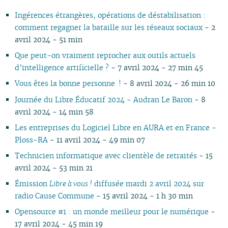
11
05
10
11
09
10
10
10
11
10
11
10
11
10
10
11
10
10
Ingérences étrangères, opérations de déstabilisation :
10
04
10
08
09
09
09
09
09
10
09
10
09
09
10
09
09
comment regagner la bataille sur les réseaux sociaux
- 2
09
03
09
07
08
08
08
08
08
09
08
09
08
08
06
08
08
avril 2024 - 51 min
08
02
08
06
07
04
07
07
07
08
07
08
07
07
01
07
07
07
01
07
05
06
02
06
06
06
07
06
07
06
06
06
06
Que peut-on vraiment reprocher aux outils actuels
06
06
04
05
05
04
05
06
05
06
05
05
05
05
d’intelligence artificielle ?
- 7 avril 2024 - 27 min 45
05
04
03
04
04
03
04
05
04
05
04
04
04
04
Vous êtes la bonne personne !
- 8 avril 2024 - 26 min 10
04
03
02
03
03
01
03
04
03
04
03
03
03
03
Journée du Libre Éducatif 2024 - Audran Le Baron
- 8
03
02
01
02
02
02
03
02
03
02
02
02
02
avril 2024 - 14 min 58
02
01
01
01
01
02
01
01
01
01
01
Les entreprises du Logiciel Libre en AURA et en France -
Ploss-RA
- 11 avril 2024 - 49 min 07
Technicien informatique avec clientèle de retraités
- 15
avril 2024 - 53 min 21
Émission
Libre à vous !
diffusée mardi 2 avril 2024 sur
radio Cause Commune
- 15 avril 2024 - 1 h 30 min
Opensource #1 : un monde meilleur pour le numérique
-
17 avril 2024 - 45 min 19