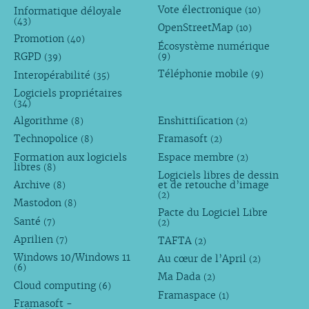
Vote électronique
Informatique déloyale
(10)
(43)
OpenStreetMap
(10)
Promotion
(40)
Écosystème numérique
RGPD
(9)
(39)
Téléphonie mobile
Interopérabilité
(9)
(35)
Logiciels propriétaires
(34)
Algorithme
Enshittification
(8)
(2)
Technopolice
Framasoft
(8)
(2)
Formation aux logiciels
Espace membre
(2)
libres
(8)
Logiciels libres de dessin
Archive
et de retouche d’image
(8)
(2)
Mastodon
(8)
Pacte du Logiciel Libre
Santé
(7)
(2)
Aprilien
TAFTA
(7)
(2)
Windows 10/Windows 11
Au cœur de l’April
(2)
(6)
Ma Dada
(2)
Cloud computing
(6)
Framaspace
(1)
Framasoft -