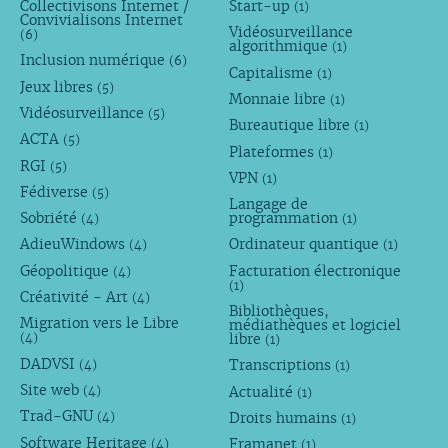
Collectivisons Internet /
Start-up
(1)
Convivialisons Internet
Vidéosurveillance
(6)
algorithmique
(1)
Inclusion numérique
(6)
Capitalisme
(1)
Jeux libres
(5)
Monnaie libre
(1)
Vidéosurveillance
(5)
Bureautique libre
(1)
ACTA
(5)
Plateformes
(1)
RGI
(5)
VPN
(1)
Fédiverse
(5)
Langage de
Sobriété
programmation
(4)
(1)
AdieuWindows
Ordinateur quantique
(4)
(1)
Géopolitique
Facturation électronique
(4)
(1)
Créativité - Art
(4)
Bibliothèques,
Migration vers le Libre
médiathèques et logiciel
libre
(4)
(1)
DADVSI
Transcriptions
(4)
(1)
Site web
Actualité
(4)
(1)
Trad-GNU
Droits humains
(4)
(1)
Software Heritage
Framanet
(4)
(1)