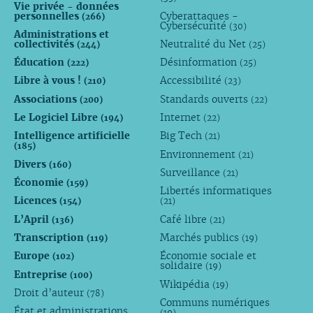
Vie privée - données
personnelles
Cyberattaques -
(266)
Cybersécurité
(30)
Administrations et
collectivités
Neutralité du Net
(244)
(25)
Éducation
Désinformation
(222)
(25)
Libre à vous !
Accessibilité
(210)
(23)
Associations
Standards ouverts
(200)
(22)
Le Logiciel Libre
Internet
(194)
(22)
Intelligence artificielle
Big Tech
(21)
(185)
Environnement
(21)
Divers
(160)
Surveillance
(21)
Économie
(159)
Libertés informatiques
Licences
(154)
(21)
L’April
Café libre
(136)
(21)
Transcription
Marchés publics
(119)
(19)
Europe
Économie sociale et
(102)
solidaire
(19)
Entreprise
(100)
Wikipédia
(19)
Droit d’auteur
(78)
Communs numériques
État et administrations
(19)