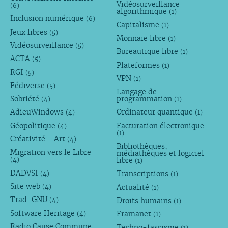
Vidéosurveillance
(6)
algorithmique
(1)
Inclusion numérique
(6)
Capitalisme
(1)
Jeux libres
(5)
Monnaie libre
(1)
Vidéosurveillance
(5)
Bureautique libre
(1)
ACTA
(5)
Plateformes
(1)
RGI
(5)
VPN
(1)
Fédiverse
(5)
Langage de
Sobriété
programmation
(4)
(1)
AdieuWindows
Ordinateur quantique
(4)
(1)
Géopolitique
Facturation électronique
(4)
(1)
Créativité - Art
(4)
Bibliothèques,
Migration vers le Libre
médiathèques et logiciel
libre
(4)
(1)
DADVSI
Transcriptions
(4)
(1)
Site web
Actualité
(4)
(1)
Trad-GNU
Droits humains
(4)
(1)
Software Heritage
Framanet
(4)
(1)
Radio Cause Commune
Techno-fascisme
(1)