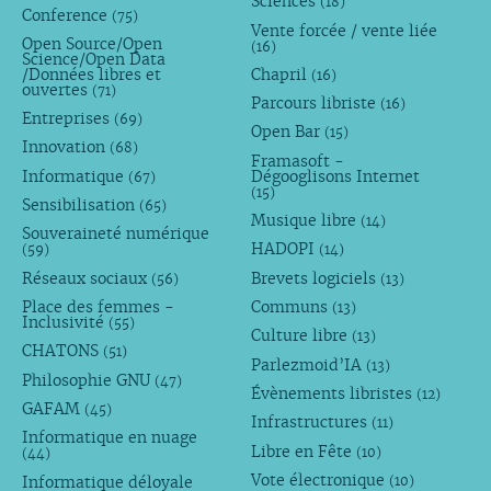
Sciences
(18)
Conference
(75)
Vente forcée / vente liée
Open Source/Open
(16)
Science/Open Data
/Données libres et
Chapril
(16)
ouvertes
(71)
Parcours libriste
(16)
Entreprises
(69)
Open Bar
(15)
Innovation
(68)
Framasoft -
Informatique
Dégooglisons Internet
(67)
(15)
Sensibilisation
(65)
Musique libre
(14)
Souveraineté numérique
HADOPI
(59)
(14)
Réseaux sociaux
Brevets logiciels
(56)
(13)
Place des femmes -
Communs
(13)
Inclusivité
(55)
Culture libre
(13)
CHATONS
(51)
Parlezmoid’IA
(13)
Philosophie GNU
(47)
Évènements libristes
(12)
GAFAM
(45)
Infrastructures
(11)
Informatique en nuage
Libre en Fête
(10)
(44)
Vote électronique
Informatique déloyale
(10)