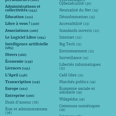
Cybersécurité
(30)
Administrations et
collectivités
Neutralité du Net
(244)
(25)
Éducation
Désinformation
(222)
(25)
Libre à vous !
Accessibilité
(210)
(23)
Associations
Standards ouverts
(200)
(22)
Le Logiciel Libre
Internet
(194)
(22)
Intelligence artificielle
Big Tech
(21)
(185)
Environnement
(21)
Divers
(160)
Surveillance
(21)
Économie
(159)
Libertés informatiques
Licences
(154)
(21)
L’April
Café libre
(136)
(21)
Transcription
Marchés publics
(119)
(19)
Europe
Économie sociale et
(102)
solidaire
(19)
Entreprise
(100)
Wikipédia
(19)
Droit d’auteur
(78)
Communs numériques
État et administrations
(19)
(76)