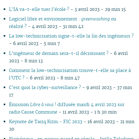
11
05
10
11
09
10
09
10
11
10
11
10
11
10
10
11
10
1
L’IA va-t-elle tuer l’école ?
- 3 avril 2023 - 29 min 15
10
04
10
08
09
08
09
09
09
10
09
10
09
09
10
09
0
09
03
09
07
08
07
08
08
08
09
08
09
08
08
06
08
0
Logiciel libre et environnement :
greenwashing
ou
08
02
08
06
04
06
07
07
07
08
07
08
07
07
01
07
0
réalité ?
- 4 avril 2023 - 31 min 42
07
01
07
05
02
05
06
06
06
07
06
07
06
06
06
0
La low-technicisation signe-t-elle la fin des ingénieurs ?
06
06
04
04
05
04
05
06
05
06
05
05
05
0
- 6 avril 2023 - 5 min 7
05
04
03
03
04
03
04
05
04
05
04
04
04
0
L’ingénieur de demain sera-t-il décroissant ?
- 6 avril
04
03
02
02
03
01
03
04
03
04
03
03
03
0
2023 - 8 min 13
03
02
01
01
02
02
03
02
03
02
02
02
0
02
01
01
01
02
01
01
01
0
Comment la low-technicisation trouve-t-elle sa place à
01
l’UTC ?
- 6 avril 2023 - 8 min 47
C’est quoi la cyber-surveillance ?
- 9 avril 2023 - 37 min
17
Émission
Libre à vous !
diffusée mardi 4 avril 2023 sur
radio Cause Commune
- 11 avril 2023 - 1 h 30 min
Keynote de Tariq Krim - FIC 2023
- 16 avril 2023 - 21 min
20
Numérique : on avance quand on régule - Joëlle Toledano