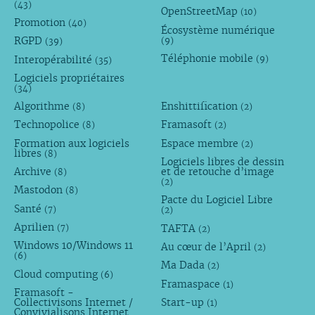
(43)
OpenStreetMap
(10)
Promotion
(40)
Écosystème numérique
RGPD
(9)
(39)
Téléphonie mobile
Interopérabilité
(9)
(35)
Logiciels propriétaires
(34)
Algorithme
Enshittification
(8)
(2)
Technopolice
Framasoft
(8)
(2)
Formation aux logiciels
Espace membre
(2)
libres
(8)
Logiciels libres de dessin
Archive
et de retouche d’image
(8)
(2)
Mastodon
(8)
Pacte du Logiciel Libre
Santé
(7)
(2)
Aprilien
TAFTA
(7)
(2)
Windows 10/Windows 11
Au cœur de l’April
(2)
(6)
Ma Dada
(2)
Cloud computing
(6)
Framaspace
(1)
Framasoft -
Collectivisons Internet /
Start-up
(1)
Convivialisons Internet