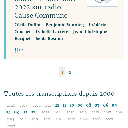
2022 sur radio
Cause Commune
Cécile Duflot
-
Benjamin Sonntag
-
Frédéric
Couchet
-
Isabelle Carrère
-
Jean-Christophe
Becquet
-
Selda Besnier
Lire
1
2
Toutes les transcriptions depuis 2006
12
11
10
09
08
07
06
05
- 2026
- 2025
- 2024
- 2023
08
12
12
04
03
02
01
- 2022
- 2021
- 2020
- 2019
- 2018
- 2017
- 2016
07
11
11
12
12
12
12
12
12
1
- 2015
- 2014
- 2013
- 2012
- 2011
- 2010
- 2009
- 2008
- 2007
12
06
12
10
12
10
11
12
11
12
11
12
11
04
11
12
11
04
1
- 2006