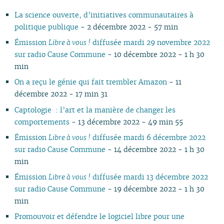
11
05
10
11
09
10
09
11
09
10
11
10
11
10
10
11
10
10
La science ouverte, d’initiatives communautaires à
10
04
10
08
09
08
09
08
09
10
09
10
09
09
10
09
09
politique publique
- 2 décembre 2022 - 57 min
09
03
09
07
08
07
08
07
08
09
08
09
08
08
06
08
08
08
02
08
06
04
06
07
06
07
08
07
08
07
07
01
07
07
Émission
Libre à vous !
diffusée mardi 29 novembre 2022
07
01
07
05
02
05
06
05
06
07
06
07
06
06
06
06
sur radio Cause Commune
- 10 décembre 2022 - 1 h 30
06
06
04
04
04
04
05
06
05
06
05
05
05
05
min
05
04
03
03
03
03
04
05
04
05
04
04
04
04
On a reçu le génie qui fait trembler Amazon
- 11
04
03
02
02
01
02
03
04
03
04
03
03
03
03
décembre 2022 - 17 min 31
03
02
01
01
01
02
03
02
03
02
02
02
02
Captologie : l’art et la manière de changer les
02
01
01
02
01
01
01
01
comportements
- 13 décembre 2022 - 49 min 55
01
Émission
Libre à vous !
diffusée mardi 6 décembre 2022
sur radio Cause Commune
- 14 décembre 2022 - 1 h 30
min
Émission
Libre à vous !
diffusée mardi 13 décembre 2022
sur radio Cause Commune
- 19 décembre 2022 - 1 h 30
min
Promouvoir et défendre le logiciel libre pour une