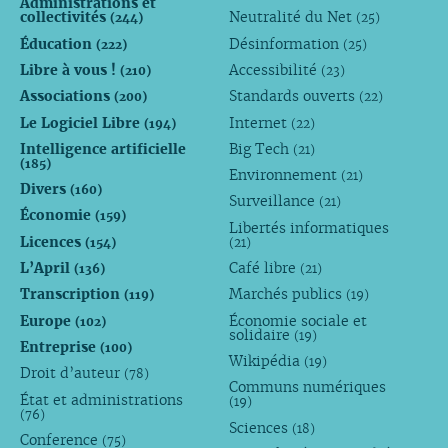
Administrations et
collectivités
Neutralité du Net
(244)
(25)
Éducation
Désinformation
(222)
(25)
Libre à vous !
Accessibilité
(210)
(23)
Associations
Standards ouverts
(200)
(22)
Le Logiciel Libre
Internet
(194)
(22)
Intelligence artificielle
Big Tech
(21)
(185)
Environnement
(21)
Divers
(160)
Surveillance
(21)
Économie
(159)
Libertés informatiques
Licences
(154)
(21)
L’April
Café libre
(136)
(21)
Transcription
Marchés publics
(119)
(19)
Europe
Économie sociale et
(102)
solidaire
(19)
Entreprise
(100)
Wikipédia
(19)
Droit d’auteur
(78)
Communs numériques
État et administrations
(19)
(76)
Sciences
(18)
Conference
(75)