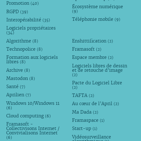
Promotion
(40)
Écosystème numérique
RGPD
(9)
(39)
Téléphonie mobile
Interopérabilité
(9)
(35)
Logiciels propriétaires
(34)
Algorithme
Enshittification
(8)
(2)
Technopolice
Framasoft
(8)
(2)
Formation aux logiciels
Espace membre
(2)
libres
(8)
Logiciels libres de dessin
Archive
et de retouche d’image
(8)
(2)
Mastodon
(8)
Pacte du Logiciel Libre
Santé
(7)
(2)
Aprilien
TAFTA
(7)
(2)
Windows 10/Windows 11
Au cœur de l’April
(2)
(6)
Ma Dada
(2)
Cloud computing
(6)
Framaspace
(1)
Framasoft -
Collectivisons Internet /
Start-up
(1)
Convivialisons Internet
Vidéosurveillance
(6)