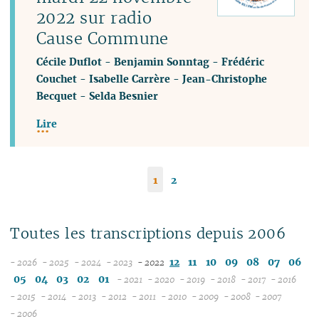
2022 sur radio
Cause Commune
Cécile Duflot
-
Benjamin Sonntag
-
Frédéric
Couchet
-
Isabelle Carrère
-
Jean-Christophe
Becquet
-
Selda Besnier
Lire
1
2
Toutes les transcriptions depuis 2006
12
11
10
09
08
07
06
- 2026
- 2025
- 2024
- 2023
- 2022
08
12
12
12
05
04
03
02
01
- 2021
- 2020
- 2019
- 2018
- 2017
- 2016
07
11
11
11
12
12
12
12
12
12
- 2015
- 2014
- 2013
- 2012
- 2011
- 2010
- 2009
- 2008
- 2007
12
06
12
10
12
10
12
10
11
12
11
12
11
04
11
12
11
04
11
- 2006