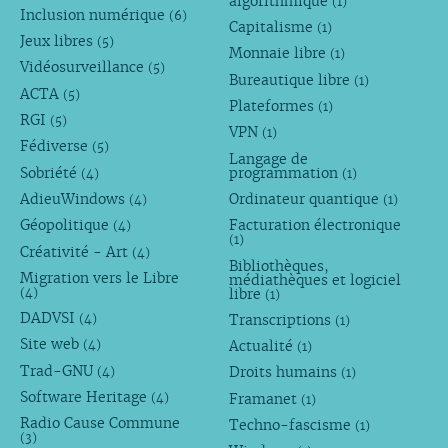
algorithmique
(1)
Inclusion numérique
(6)
Capitalisme
(1)
Jeux libres
(5)
Monnaie libre
(1)
Vidéosurveillance
(5)
Bureautique libre
(1)
ACTA
(5)
Plateformes
(1)
RGI
(5)
VPN
(1)
Fédiverse
(5)
Langage de
Sobriété
programmation
(4)
(1)
AdieuWindows
Ordinateur quantique
(4)
(1)
Géopolitique
Facturation électronique
(4)
(1)
Créativité - Art
(4)
Bibliothèques,
Migration vers le Libre
médiathèques et logiciel
libre
(4)
(1)
DADVSI
Transcriptions
(4)
(1)
Site web
Actualité
(4)
(1)
Trad-GNU
Droits humains
(4)
(1)
Software Heritage
Framanet
(4)
(1)
Radio Cause Commune
Techno-fascisme
(1)
(3)