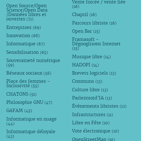
Vente forcée / vente liée
Open Source/Open
(16)
Science/Open Data
/Données libres et
Chapril
(16)
ouvertes
(71)
Parcours libriste
(16)
Entreprises
(69)
Open Bar
(15)
Innovation
(68)
Framasoft -
Informatique
Dégooglisons Internet
(67)
(15)
Sensibilisation
(65)
Musique libre
(14)
Souveraineté numérique
HADOPI
(59)
(14)
Réseaux sociaux
Brevets logiciels
(56)
(13)
Place des femmes -
Communs
(13)
Inclusivité
(55)
Culture libre
(13)
CHATONS
(51)
Parlezmoid’IA
(13)
Philosophie GNU
(47)
Évènements libristes
(12)
GAFAM
(45)
Infrastructures
(11)
Informatique en nuage
Libre en Fête
(10)
(44)
Vote électronique
Informatique déloyale
(10)
(43)
OpenStreetMap
(10)