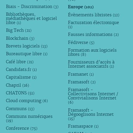
Biais - Discrimination
Europe
(3)
(102)
Bibliothèques,
Évènements libristes
(12)
médiathèques et logiciel
libre
Facturation électronique
(1)
(1)
Big Tech
(21)
Fausses informations
(2)
Blockchain
(3)
Fédiverse
(5)
Brevets logiciels
(13)
Formation aux logiciels
Bureautique libre
libres
(1)
(8)
Café libre
Fournisseurs d’accès à
(21)
Internet associatifs
(1)
Candidats.fr
(1)
Framanet
(1)
Capitalisme
(1)
Framasoft
(2)
Chapril
(16)
Framasoft -
CHATONS
(51)
Collectivisons Internet /
Convivialisons Internet
Cloud computing
(6)
(6)
Communs
(13)
Framasoft -
Dégooglisons Internet
Communs numériques
(15)
(19)
Framaspace
(1)
Conference
(75)