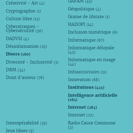
GAFAM
(45)
Créativité - Art
(4)
Géopolitique
(4)
Cryptographie
(1)
Graine de libriste
(1)
Culture libre
(13)
HADOPI
(14)
Cyberattaques -
Cybersécurité
(30)
Inclusion numérique
(6)
DADVSI
(4)
Informatique
(67)
Désinformation
(25)
Informatique déloyale
(43)
Divers
(160)
Informatique en nuage
Diversité - Inclusivité
(3)
(44)
DRM
(34)
Infrastructures
(11)
Droit d’auteur
(78)
Innovation
(68)
Institutions
(423)
Intelligence artificielle
(185)
Internet
(283)
Internet
(22)
Interopérabilité
Radio Cause Commune
(35)
(3)
Jeux libres
(5)