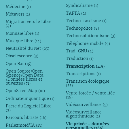
Syndicalisme
(1)
Médecine
(1)
TAFTA
(2)
Métavers
(1)
Techno-fascisme
(1)
Migration vers le Libre
(4)
Technopolice
(8)
Monnaie libre
(1)
Technosolutionnisme
(3)
Musique libre
(14)
Téléphonie mobile
(9)
Neutralité du Net
(25)
Trad-GNU
(4)
Obsolescence
(3)
Traduction
(1)
Open Bar
(15)
Transcription
(119)
Open Source/Open
Transcriptions
(1)
Science/Open Data
/Données libres et
Transition écologique
ouvertes
(71)
(33)
OpenStreetMap
(10)
Vente forcée / vente liée
(16)
Ordinateur quantique
(1)
Vidéosurveillance
(5)
Pacte du Logiciel Libre
(2)
Vidéosurveillance
algorithmique
(1)
Parcours libriste
(16)
Vie privée - données
Parlezmoid’IA
(13)
personnelles
(266)