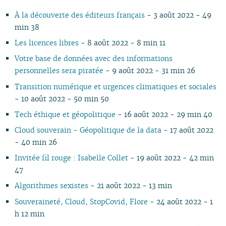
11
05
10
11
09
10
09
11
09
10
11
10
11
10
10
11
10
10
À la découverte des éditeurs français
- 3 août 2022 - 49
10
04
10
08
09
08
09
08
09
10
09
10
09
09
10
09
09
min 38
09
03
09
07
08
07
08
07
08
09
08
09
08
08
06
08
08
08
02
08
06
04
06
07
06
07
08
07
08
07
07
01
07
07
Les licences libres
- 8 août 2022 - 8 min 11
07
01
07
05
02
05
06
05
06
07
06
07
06
06
06
06
Votre base de données avec des informations
06
06
04
04
04
04
05
06
05
06
05
05
05
05
personnelles sera piratée
- 9 août 2022 - 31 min 26
05
04
03
03
03
03
04
05
04
05
04
04
04
04
Transition numérique et urgences climatiques et sociales
04
03
02
02
01
02
03
04
03
04
03
03
03
03
- 10 août 2022 - 50 min 50
03
02
01
01
01
02
03
02
03
02
02
02
02
02
01
01
02
01
01
01
01
Tech éthique et géopolitique
- 16 août 2022 - 29 min 40
01
Cloud souverain - Géopolitique de la data
- 17 août 2022
- 40 min 26
Invitée fil rouge : Isabelle Collet
- 19 août 2022 - 42 min
47
Algorithmes sexistes
- 21 août 2022 - 13 min
Souveraineté, Cloud, StopCovid, Flore
- 24 août 2022 - 1
h 12 min