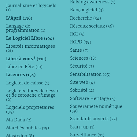
Raising awareness
(1)
Journalisme et logiciels
Rançongiciel
(1)
(3)
L’April
Recherche
(136)
(34)
Langage de
Réseaux sociaux
(56)
programmation
(1)
RGI
(5)
Le Logiciel Libre
(194)
RGPD
(39)
Libertés informatiques
Santé
(7)
(21)
Sciences
Libre à vous !
(18)
(210)
Sécurité
Libre en Fête
(3)
(10)
Sensibilisation
Licences
(65)
(154)
Site web
Logiciel de caisse
(4)
(1)
Sobriété
Logiciels libres de dessin
(4)
et de retouche d’image
Software Heritage
(4)
(2)
Souveraineté numérique
Logiciels propriétaires
(59)
(34)
Standards ouverts
(22)
Ma Dada
(2)
Start-up
(1)
Marchés publics
(19)
Surveillance
(21)
Mastodon
(8)