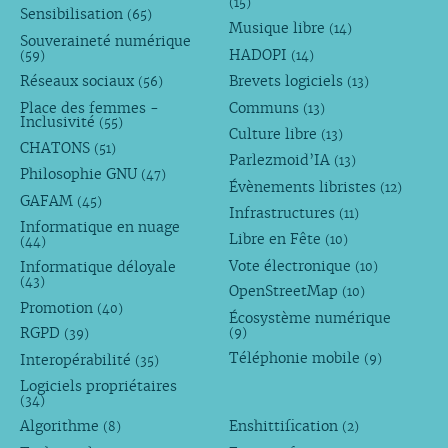
(15)
Sensibilisation
(65)
Musique libre
(14)
Souveraineté numérique
HADOPI
(59)
(14)
Réseaux sociaux
Brevets logiciels
(56)
(13)
Place des femmes -
Communs
(13)
Inclusivité
(55)
Culture libre
(13)
CHATONS
(51)
Parlezmoid’IA
(13)
Philosophie GNU
(47)
Évènements libristes
(12)
GAFAM
(45)
Infrastructures
(11)
Informatique en nuage
Libre en Fête
(10)
(44)
Vote électronique
Informatique déloyale
(10)
(43)
OpenStreetMap
(10)
Promotion
(40)
Écosystème numérique
RGPD
(9)
(39)
Téléphonie mobile
Interopérabilité
(9)
(35)
Logiciels propriétaires
(34)
Algorithme
Enshittification
(8)
(2)