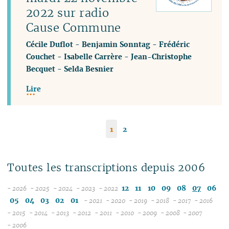
2022 sur radio
Cause Commune
Cécile Duflot
-
Benjamin Sonntag
-
Frédéric
Couchet
-
Isabelle Carrère
-
Jean-Christophe
Becquet
-
Selda Besnier
Lire
1
2
Toutes les transcriptions depuis 2006
12
11
10
09
08
07
06
- 2026
- 2025
- 2024
- 2023
- 2022
08
12
12
12
05
04
03
02
01
- 2021
- 2020
- 2019
- 2018
- 2017
- 2016
07
11
11
11
12
12
12
12
12
12
- 2015
- 2014
- 2013
- 2012
- 2011
- 2010
- 2009
- 2008
- 2007
12
06
12
10
12
10
12
10
11
12
11
12
11
04
11
12
11
04
11
- 2006