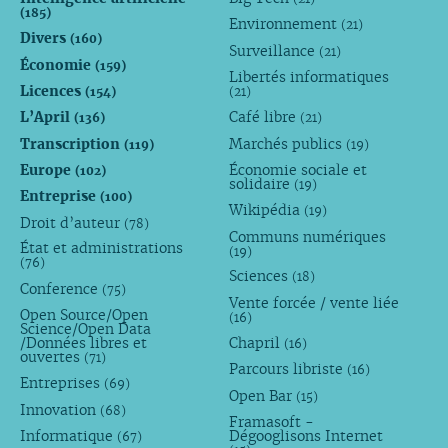
(185)
Environnement
(21)
Divers
(160)
Surveillance
(21)
Économie
(159)
Libertés informatiques
Licences
(154)
(21)
L’April
Café libre
(136)
(21)
Transcription
Marchés publics
(119)
(19)
Europe
Économie sociale et
(102)
solidaire
(19)
Entreprise
(100)
Wikipédia
(19)
Droit d’auteur
(78)
Communs numériques
État et administrations
(19)
(76)
Sciences
(18)
Conference
(75)
Vente forcée / vente liée
Open Source/Open
(16)
Science/Open Data
/Données libres et
Chapril
(16)
ouvertes
(71)
Parcours libriste
(16)
Entreprises
(69)
Open Bar
(15)
Innovation
(68)
Framasoft -
Informatique
Dégooglisons Internet
(67)