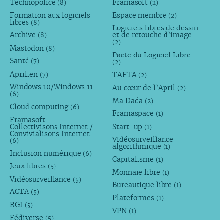
Technopolice
Framasoft
(8)
(2)
Formation aux logiciels
Espace membre
(2)
libres
(8)
Logiciels libres de dessin
Archive
et de retouche d’image
(8)
(2)
Mastodon
(8)
Pacte du Logiciel Libre
Santé
(7)
(2)
Aprilien
TAFTA
(7)
(2)
Windows 10/Windows 11
Au cœur de l’April
(2)
(6)
Ma Dada
(2)
Cloud computing
(6)
Framaspace
(1)
Framasoft -
Collectivisons Internet /
Start-up
(1)
Convivialisons Internet
Vidéosurveillance
(6)
algorithmique
(1)
Inclusion numérique
(6)
Capitalisme
(1)
Jeux libres
(5)
Monnaie libre
(1)
Vidéosurveillance
(5)
Bureautique libre
(1)
ACTA
(5)
Plateformes
(1)
RGI
(5)
VPN
(1)
Fédiverse
(5)