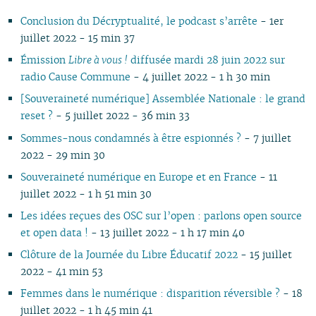
11
05
10
11
09
10
09
11
09
10
11
10
11
10
10
11
10
10
Conclusion du Décryptualité, le podcast s’arrête
- 1er
10
04
10
08
09
08
09
08
09
10
09
10
09
09
10
09
09
juillet 2022 - 15 min 37
09
03
09
07
08
07
08
07
08
09
08
09
08
08
06
08
08
08
02
08
06
04
06
07
06
07
08
07
08
07
07
01
07
07
Émission
Libre à vous !
diffusée mardi 28 juin 2022 sur
07
01
07
05
02
05
06
05
06
07
06
07
06
06
06
06
radio Cause Commune
- 4 juillet 2022 - 1 h 30 min
06
06
04
04
04
04
05
06
05
06
05
05
05
05
[Souveraineté numérique] Assemblée Nationale : le grand
05
04
03
03
03
03
04
05
04
05
04
04
04
04
reset ?
- 5 juillet 2022 - 36 min 33
04
03
02
02
01
02
03
04
03
04
03
03
03
03
Sommes-nous condamnés à être espionnés ?
- 7 juillet
03
02
01
01
01
02
03
02
03
02
02
02
02
2022 - 29 min 30
02
01
01
02
01
01
01
01
01
Souveraineté numérique en Europe et en France
- 11
juillet 2022 - 1 h 51 min 30
Les idées reçues des OSC sur l’open : parlons open source
et open data !
- 13 juillet 2022 - 1 h 17 min 40
Clôture de la Journée du Libre Éducatif 2022
- 15 juillet
2022 - 41 min 53
Femmes dans le numérique : disparition réversible ?
- 18
juillet 2022 - 1 h 45 min 41