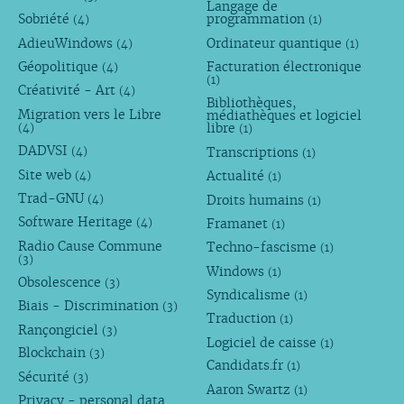
Langage de
Sobriété
programmation
(4)
(1)
AdieuWindows
Ordinateur quantique
(4)
(1)
Géopolitique
Facturation électronique
(4)
(1)
Créativité - Art
(4)
Bibliothèques,
Migration vers le Libre
médiathèques et logiciel
libre
(4)
(1)
DADVSI
Transcriptions
(4)
(1)
Site web
Actualité
(4)
(1)
Trad-GNU
Droits humains
(4)
(1)
Software Heritage
Framanet
(4)
(1)
Radio Cause Commune
Techno-fascisme
(1)
(3)
Windows
(1)
Obsolescence
(3)
Syndicalisme
(1)
Biais - Discrimination
(3)
Traduction
(1)
Rançongiciel
(3)
Logiciel de caisse
(1)
Blockchain
(3)
Candidats.fr
(1)
Sécurité
(3)
Aaron Swartz
(1)
Privacy - personal data