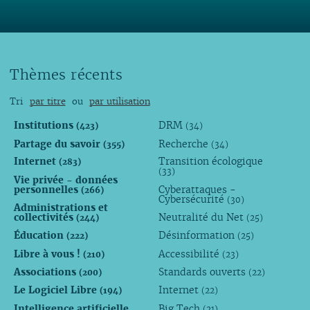
Thèmes récents
Tri
par titre
ou
par utilisation
Institutions
DRM
(423)
(34)
Partage du savoir
Recherche
(355)
(34)
Internet
Transition écologique
(283)
(33)
Vie privée - données
personnelles
Cyberattaques -
(266)
Cybersécurité
(30)
Administrations et
collectivités
Neutralité du Net
(244)
(25)
Éducation
Désinformation
(222)
(25)
Libre à vous !
Accessibilité
(210)
(23)
Associations
Standards ouverts
(200)
(22)
Le Logiciel Libre
Internet
(194)
(22)
Intelligence artificielle
Big Tech
(21)