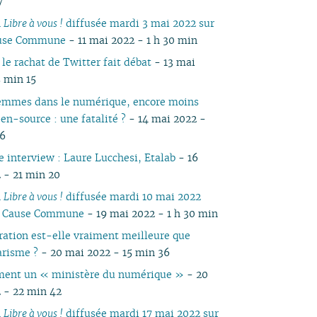
7
05
03
05
03
04
03
04
03
04
05
04
05
04
n
Libre à vous !
diffusée mardi 3 mai 2022 sur
04
02
04
02
03
02
03
01
03
04
03
04
03
ause Commune
- 11 mai 2022 - 1 h 30 min
03
01
03
01
02
01
02
02
03
02
03
02
le rachat de Twitter fait débat
- 13 mai
02
02
01
01
01
02
01
5 min 15
01
01
emmes dans le numérique, encore moins
en-source : une fatalité ?
- 14 mai 2022 -
06
e interview : Laure Lucchesi, Etalab
- 16
 - 21 min 20
n
Libre à vous !
diffusée mardi 10 mai 2022
io Cause Commune
- 19 mai 2022 - 1 h 30 min
ration est-elle vraiment meilleure que
arisme ?
- 20 mai 2022 - 15 min 36
ament un « ministère du numérique »
- 20
 - 22 min 42
n
Libre à vous !
diffusée mardi 17 mai 2022 sur