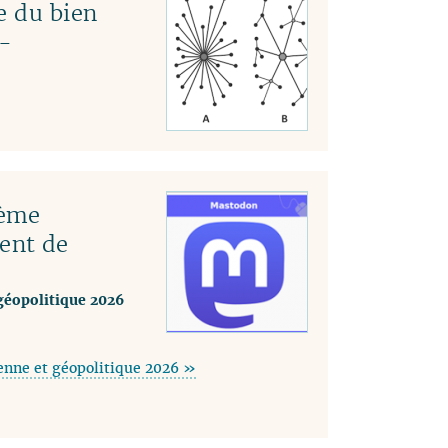
e du bien
-
tème
ent de
géopolitique 2026
enne et géopolitique 2026 »