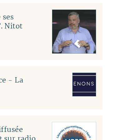
 ses
. Nitot
ce - La
ffusée
 sur radio