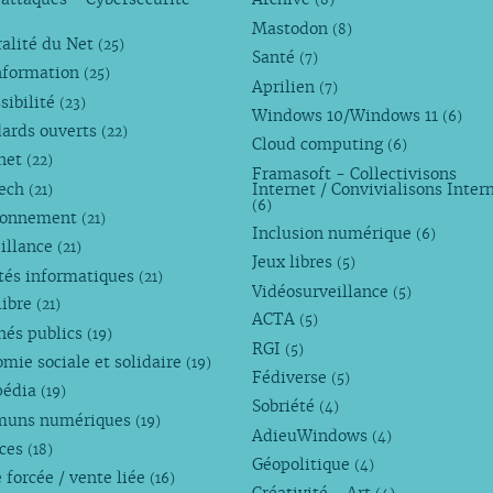
(8)
Mastodon
(8)
alité du Net
(25)
Santé
(7)
nformation
(25)
Aprilien
(7)
sibilité
(23)
Windows 10/Windows 11
(6)
dards ouverts
(22)
Cloud computing
(6)
rnet
(22)
Framasoft - Collectivisons
Tech
Internet / Convivialisons Inter
(21)
(6)
ronnement
(21)
Inclusion numérique
(6)
illance
(21)
Jeux libres
(5)
tés informatiques
(21)
Vidéosurveillance
(5)
libre
(21)
ACTA
(5)
hés publics
(19)
RGI
(5)
mie sociale et solidaire
(19)
Fédiverse
(5)
pédia
(19)
Sobriété
(4)
uns numériques
(19)
AdieuWindows
(4)
nces
(18)
Géopolitique
(4)
 forcée / vente liée
(16)