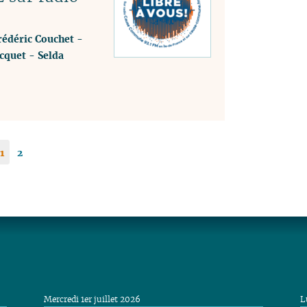
rédéric Couchet
-
cquet
-
Selda
1
2
Mercredi 1er juillet 2026
L