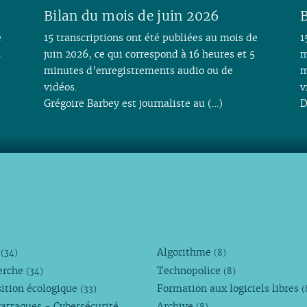
Bilan du mois de juin 2026
B
e
15 transcriptions ont été publiées au mois de
1
t
juin 2026, ce qui correspond à 16 heures et 5
m
minutes d’enregistrements audio ou de
m
vidéos.
v
Grégoire Barbey est journaliste au (…)
D
M
Algorithme
(34)
(8)
erche
Technopolice
(34)
(8)
ition écologique
Formation aux logiciels libres
(33)
(
attaques - Cybersécurité
Archive