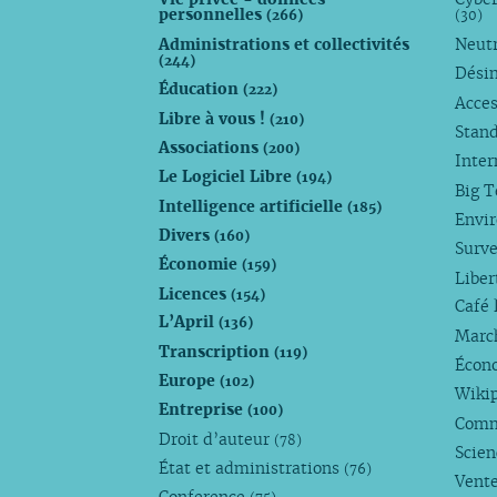
personnelles
(266)
(30)
Administrations et collectivités
Neutr
(244)
Dési
Éducation
(222)
Acces
Libre à vous !
(210)
Stan
Associations
(200)
Inte
Le Logiciel Libre
(194)
Big 
Intelligence artificielle
(185)
Envi
Divers
(160)
Surve
Économie
(159)
Liber
Licences
(154)
Café 
L’April
(136)
Marc
Transcription
(119)
Écono
Europe
(102)
Wiki
Entreprise
(100)
Comm
Droit d’auteur
(78)
Scie
État et administrations
(76)
Vente