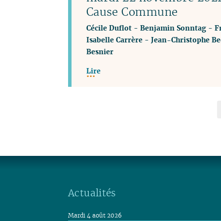
Cause Commune
Cécile Duflot
-
Benjamin Sonntag
-
F
Isabelle Carrère
-
Jean-Christophe Be
Besnier
Lire
Actualités
Mardi 4 août 2026