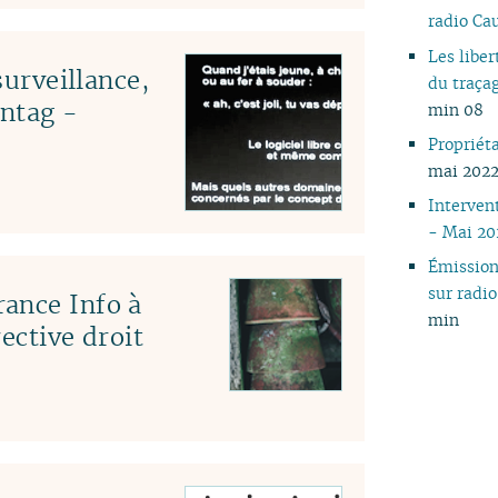
radio C
Les liber
surveillance,
du traça
ntag -
min 08
Propriét
mai 2022
Interven
- Mai 20
Émissio
sur rad
ance Info à
min
ective droit