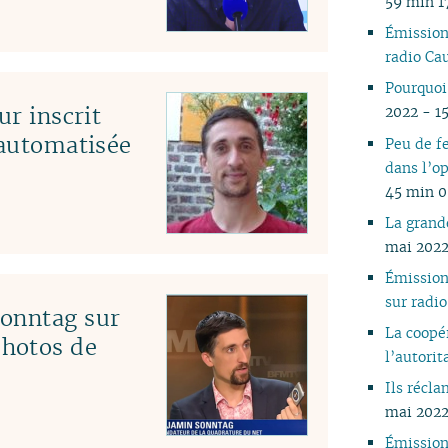
59 min 1
05
Émissio
04
radio C
03
Pourquoi 
02
ur inscrit
2022 - 1
01
 automatisée
Peu de f
dans l’op
45 min 
La grand
mai 2022
Émissio
sur rad
Sonntag sur
La coopé
hotos de
l’autorit
Ils récl
mai 2022
Émissio