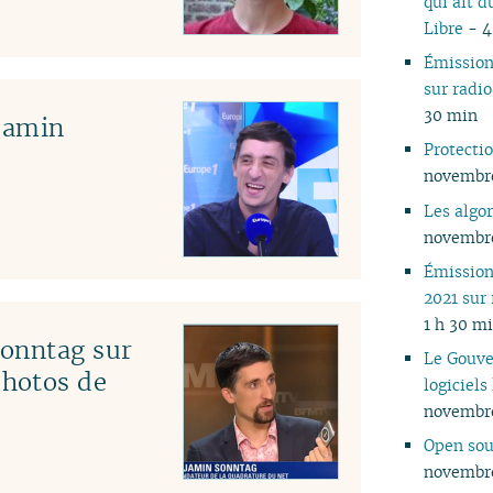
qui ait d
05
Libre
- 4
04
Émissio
03
sur rad
02
30 min
jamin
01
Protecti
novembre
Les algo
novembre
Émissio
2021 sur
1 h 30 m
Sonntag sur
Le Gouve
hotos de
logiciel
novembre
Open sou
novembre