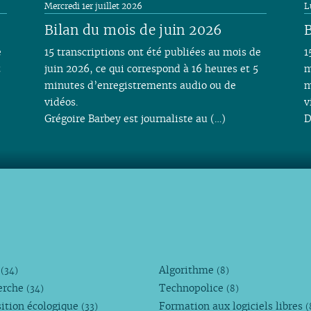
Mercredi 1er juillet 2026
L
Bilan du mois de juin 2026
B
e
15 transcriptions ont été publiées au mois de
1
t
juin 2026, ce qui correspond à 16 heures et 5
m
minutes d’enregistrements audio ou de
m
vidéos.
v
Grégoire Barbey est journaliste au (…)
D
M
Algorithme
(34)
(8)
erche
Technopolice
(34)
(8)
ition écologique
Formation aux logiciels libres
(33)
(