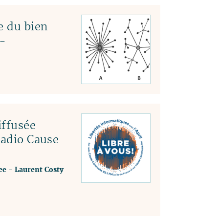
e du bien
-
ffusée
radio Cause
ee
-
Laurent Costy