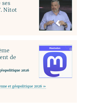
 ses
. Nitot
tème
ent de
géopolitique 2026
enne et géopolitique 2026 »