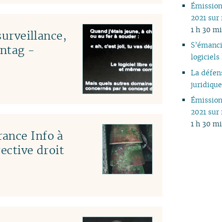
Émissio
2021 sur
1 h 30 m
surveillance,
S’émanci
ntag -
logiciels
La défens
juridiqu
Émissio
2021 sur
1 h 30 m
ance Info à
ective droit