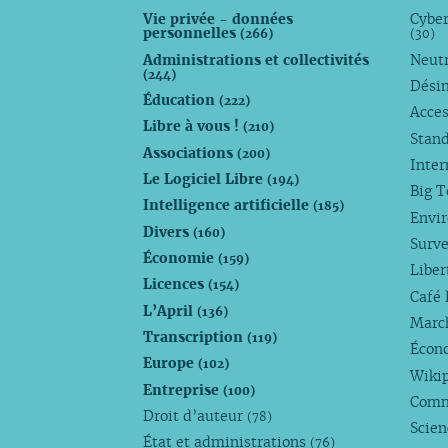
Vie privée - données
Cyber
personnelles
(266)
(30)
Administrations et collectivités
Neutr
(244)
Dési
Éducation
(222)
Acces
Libre à vous !
(210)
Stan
Associations
(200)
Inte
Le Logiciel Libre
(194)
Big 
Intelligence artificielle
(185)
Envi
Divers
(160)
Surve
Économie
(159)
Liber
Licences
(154)
Café 
L’April
(136)
Marc
Transcription
(119)
Écono
Europe
(102)
Wiki
Entreprise
(100)
Comm
Droit d’auteur
(78)
Scie
État et administrations
(76)