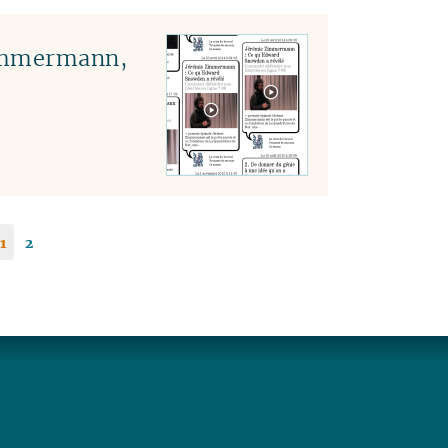
Zimmermann,
1
2