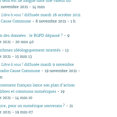
u sens est de longue date une valeur du
05
03
05
03
04
03
03
03
04
05
04
05
04
 novembre 2021 - 14 min
04
02
04
02
03
02
02
01
03
04
03
04
03
n
Libre à vous !
diffusée mardi 26 octobre 2021
03
01
03
01
02
01
01
02
03
02
03
02
io Cause Commune
- 8 novembre 2021 - 1 h
02
02
01
01
02
01
01
01
on des données : le RGPD dépassé ?
- 9
 2021 - 20 min 40
rithmes idéologiquement orientés
- 13
 2021 - 15 min 13
n
Libre à vous !
diffusée mardi 9 novembre
 radio Cause Commune
- 19 novembre 2021 -
in
rnement français lance son plan d’action
s libres et communs numériques
- 19
 2021 - 14 min 10
rce, pour un numérique souverain ?
- 21
 2021 - 19 min 07