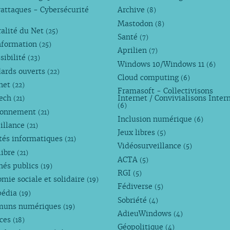
attaques - Cybersécurité
Archive
(8)
Mastodon
(8)
alité du Net
(25)
Santé
(7)
nformation
(25)
Aprilien
(7)
sibilité
(23)
Windows 10/Windows 11
(6)
dards ouverts
(22)
Cloud computing
(6)
rnet
(22)
Framasoft - Collectivisons
Tech
Internet / Convivialisons Inter
(21)
(6)
ronnement
(21)
Inclusion numérique
(6)
illance
(21)
Jeux libres
(5)
tés informatiques
(21)
Vidéosurveillance
(5)
libre
(21)
ACTA
(5)
hés publics
(19)
RGI
(5)
mie sociale et solidaire
(19)
Fédiverse
(5)
pédia
(19)
Sobriété
(4)
uns numériques
(19)
AdieuWindows
(4)
nces
(18)
Géopolitique
(4)