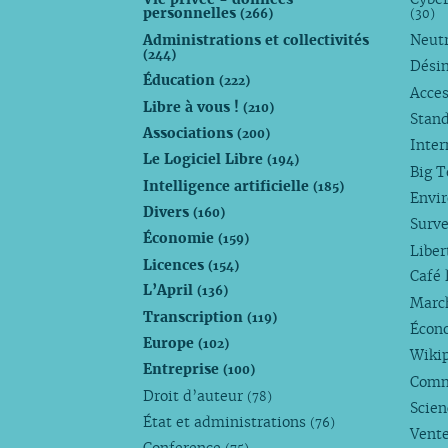
personnelles
(266)
(30)
Administrations et collectivités
Neutr
(244)
Dési
Éducation
(222)
Acces
Libre à vous !
(210)
Stan
Associations
(200)
Inte
Le Logiciel Libre
(194)
Big 
Intelligence artificielle
(185)
Envi
Divers
(160)
Surve
Économie
(159)
Liber
Licences
(154)
Café 
L’April
(136)
Marc
Transcription
(119)
Écono
Europe
(102)
Wiki
Entreprise
(100)
Comm
Droit d’auteur
(78)
Scie
État et administrations
(76)
Vente