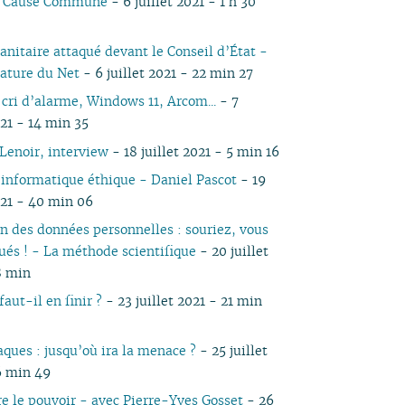
io Cause Commune
- 6 juillet 2021 - 1 h 30
05
03
05
03
04
03
03
03
04
05
04
05
04
04
02
04
02
03
02
02
01
03
04
03
04
03
anitaire attaqué devant le Conseil d’État -
03
01
03
01
02
01
01
02
03
02
03
02
ature du Net
- 6 juillet 2021 - 22 min 27
02
02
01
01
02
01
 cri d’alarme, Windows 11, Arcom...
- 7
01
01
021 - 14 min 35
Lenoir, interview
- 18 juillet 2021 - 5 min 16
 informatique éthique - Daniel Pascot
- 19
021 - 40 min 06
on des données personnelles : souriez, vous
qués ! - La méthode scientifique
- 20 juillet
8 min
aut-il en finir ?
- 23 juillet 2021 - 21 min
aques : jusqu’où ira la menace ?
- 25 juillet
6 min 49
e le pouvoir - avec Pierre-Yves Gosset
- 26