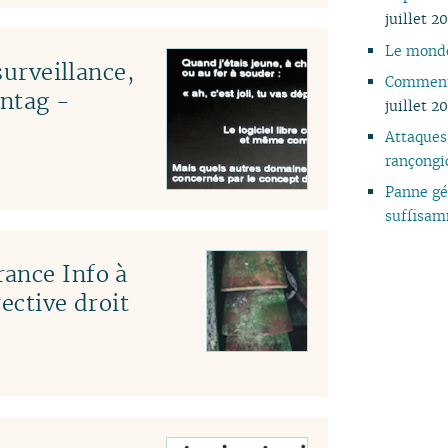
juillet 2
Le mond
surveillance,
Comment 
ntag -
juillet 2
Attaques
rançongi
Panne géa
suffisam
ance Info à
ective droit