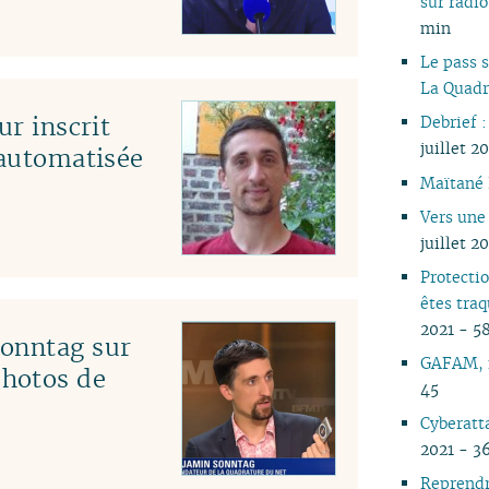
sur rad
05
min
04
Le pass s
03
La Quadr
02
ur inscrit
Debrief :
01
juillet 2
 automatisée
Maïtané 
Vers une
juillet 2
Protecti
êtes tra
2021 - 5
Sonntag sur
GAFAM, f
hotos de
45
Cyberatt
2021 - 3
Reprendr