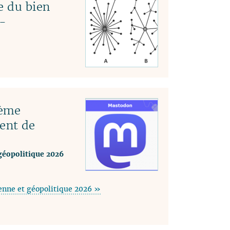
e du bien
-
tème
ent de
géopolitique 2026
enne et géopolitique 2026 »