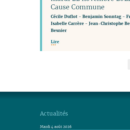
Cause Commune
Cécile Duflot
-
Benjamin Sonntag
-
F
Isabelle Carrère
-
Jean-Christophe Be
Besnier
Lire
Actualités
Mardi 4 août 2026