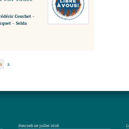
rédéric Couchet
-
cquet
-
Selda
1
2
Mercredi 1er juillet 2026
L