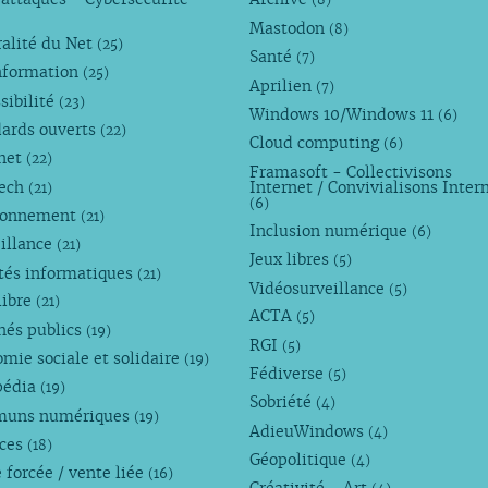
(8)
Mastodon
(8)
alité du Net
(25)
Santé
(7)
nformation
(25)
Aprilien
(7)
sibilité
(23)
Windows 10/Windows 11
(6)
dards ouverts
(22)
Cloud computing
(6)
rnet
(22)
Framasoft - Collectivisons
Tech
Internet / Convivialisons Inter
(21)
(6)
ronnement
(21)
Inclusion numérique
(6)
illance
(21)
Jeux libres
(5)
tés informatiques
(21)
Vidéosurveillance
(5)
libre
(21)
ACTA
(5)
hés publics
(19)
RGI
(5)
mie sociale et solidaire
(19)
Fédiverse
(5)
pédia
(19)
Sobriété
(4)
uns numériques
(19)
AdieuWindows
(4)
nces
(18)
Géopolitique
(4)
 forcée / vente liée
(16)