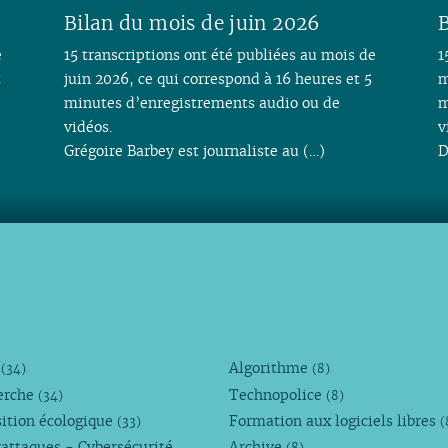
Bilan du mois de juin 2026
B
e
15 transcriptions ont été publiées au mois de
1
t
juin 2026, ce qui correspond à 16 heures et 5
m
minutes d’enregistrements audio ou de
m
vidéos.
v
Grégoire Barbey est journaliste au (…)
D
M
Algorithme
(34)
(8)
erche
Technopolice
(34)
(8)
ition écologique
Formation aux logiciels libres
(33)
(
attaques - Cybersécurité
Archive