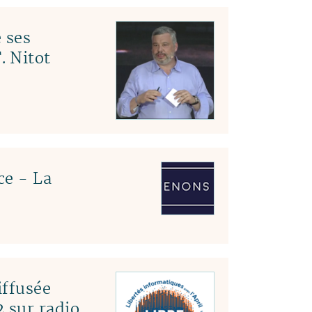
 ses
. Nitot
ce - La
ffusée
 sur radio