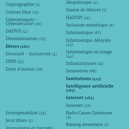
Géopolitique
(4)
Cryptographie
(1)
Graine de libriste
(1)
Culture libre
(13)
HADOPI
(14)
Cyberattaques -
Cybersécurité
(30)
Inclusion numérique
(6)
DADVSI
(4)
Informatique
(67)
Désinformation
(25)
Informatique déloyale
(43)
Divers
(160)
Informatique en nuage
Diversité - Inclusivité
(3)
(44)
DRM
(34)
Infrastructures
(11)
Droit d’auteur
(78)
Innovation
(68)
Institutions
(423)
Intelligence artificielle
(185)
Internet
(283)
Internet
(22)
Interopérabilité
Radio Cause Commune
(35)
(3)
Jeux libres
(5)
Raising awareness
(1)
Journalisme et logiciels