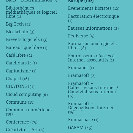
Biais - Discrimination
Europe
(3)
(102)
Bibliothèques,
Évènements libristes
(12)
médiathèques et logiciel
libre
Facturation électronique
(1)
(1)
Big Tech
(21)
Fausses informations
(2)
Blockchain
(3)
Fédiverse
(5)
Brevets logiciels
(13)
Formation aux logiciels
Bureautique libre
libres
(1)
(8)
Café libre
Fournisseurs d’accès à
(21)
Internet associatifs
(1)
Candidats.fr
(1)
Framanet
(1)
Capitalisme
(1)
Framasoft
(2)
Chapril
(16)
Framasoft -
CHATONS
(51)
Collectivisons Internet /
Convivialisons Internet
Cloud computing
(6)
(6)
Communs
(13)
Framasoft -
Dégooglisons Internet
Communs numériques
(15)
(19)
Framaspace
(1)
Conference
(75)
GAFAM
(45)
Créativité - Art
(4)