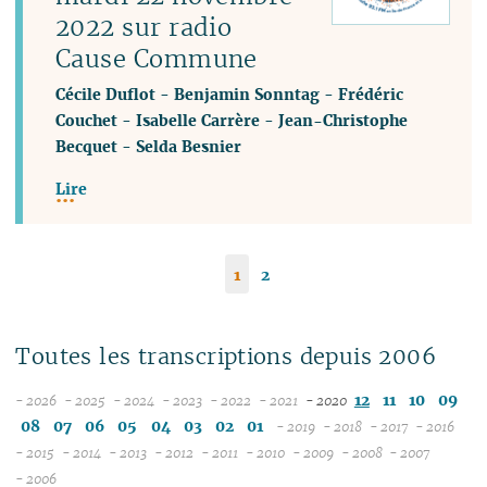
2022 sur radio
Cause Commune
Cécile Duflot
-
Benjamin Sonntag
-
Frédéric
Couchet
-
Isabelle Carrère
-
Jean-Christophe
Becquet
-
Selda Besnier
Lire
1
2
Toutes les transcriptions depuis 2006
12
11
10
09
- 2026
- 2025
- 2024
- 2023
- 2022
- 2021
- 2020
08
12
12
12
12
12
08
07
06
05
04
03
02
01
- 2019
- 2018
- 2017
- 2016
07
11
11
11
11
11
12
12
12
12
- 2015
- 2014
- 2013
- 2012
- 2011
- 2010
- 2009
- 2008
- 2007
12
06
12
10
12
10
12
10
12
10
12
10
11
04
11
12
11
04
11
- 2006