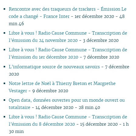
11
05
10
11
09
10
09
11
09
11
09
11
09
10
10
11
10
10
Rencontre avec des traqueurs de trackers - Émission Le
10
04
10
08
09
08
09
08
10
08
10
08
09
09
10
09
09
code a changé - France Inter
- 1er décembre 2020 - 48
09
03
09
07
08
07
08
07
09
07
09
07
08
08
06
08
08
min 46
08
02
08
06
04
06
07
06
08
06
08
06
07
07
01
07
07
07
01
07
05
02
05
06
05
07
05
07
05
06
06
06
06
Libre à vous ! Radio Cause Commune - Transcription de
06
06
04
04
04
04
06
04
06
04
05
05
05
05
l’émission du 24 novembre 2020
- 3 décembre 2020
05
04
03
03
03
03
05
03
05
03
04
04
04
04
Libre à vous ! Radio Cause Commune - Transcription de
04
03
02
02
01
02
04
02
04
02
03
03
03
03
l’émission du 1er décembre 2020
- 7 décembre 2020
03
02
01
01
01
03
01
03
01
02
02
02
02
L’informatique source de nouveaux savoirs
- 7 décembre
02
02
01
01
01
01
2020
01
Notre lettre de Noël à Thierry Breton et Margrethe
Vestager
- 9 décembre 2020
Open data, données ouvertes pour un monde ouvert ou
totalitaire
- 14 décembre 2020 - 28 min 40
Libre à vous ! Radio Cause Commune - Transcription de
l’émission du 8 décembre 2020
- 15 décembre 2020 - 1 h
30 min