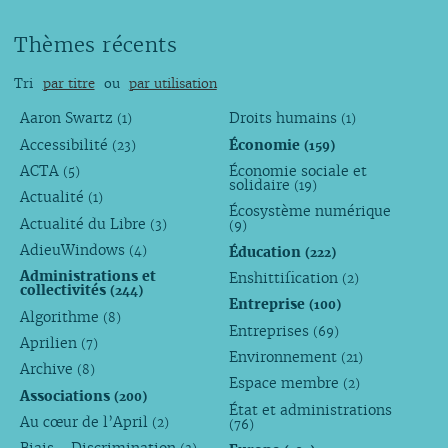
Thèmes récents
Tri
par titre
ou
par utilisation
Aaron Swartz
Droits humains
(1)
(1)
Accessibilité
Économie
(23)
(159)
ACTA
Économie sociale et
(5)
solidaire
(19)
Actualité
(1)
Écosystème numérique
Actualité du Libre
(3)
(9)
AdieuWindows
Éducation
(4)
(222)
Administrations et
Enshittification
(2)
collectivités
(244)
Entreprise
(100)
Algorithme
(8)
Entreprises
(69)
Aprilien
(7)
Environnement
(21)
Archive
(8)
Espace membre
(2)
Associations
(200)
État et administrations
Au cœur de l’April
(2)
(76)