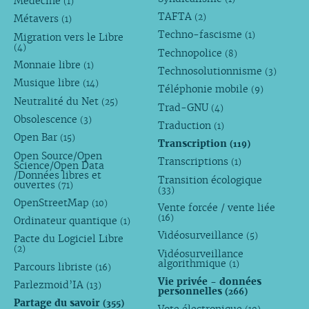
Médecine
(1)
TAFTA
(2)
Métavers
(1)
Techno-fascisme
(1)
Migration vers le Libre
(4)
Technopolice
(8)
Monnaie libre
(1)
Technosolutionnisme
(3)
Musique libre
(14)
Téléphonie mobile
(9)
Neutralité du Net
(25)
Trad-GNU
(4)
Obsolescence
(3)
Traduction
(1)
Open Bar
(15)
Transcription
(119)
Open Source/Open
Transcriptions
(1)
Science/Open Data
/Données libres et
Transition écologique
ouvertes
(71)
(33)
OpenStreetMap
(10)
Vente forcée / vente liée
(16)
Ordinateur quantique
(1)
Vidéosurveillance
(5)
Pacte du Logiciel Libre
(2)
Vidéosurveillance
algorithmique
(1)
Parcours libriste
(16)
Vie privée - données
Parlezmoid’IA
(13)
personnelles
(266)
Partage du savoir
(355)