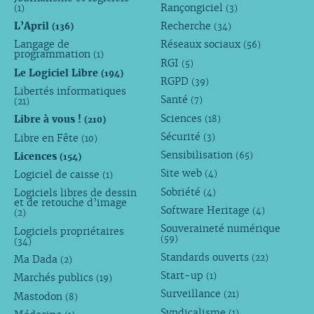
Rançongiciel
(1)
(3)
L’April
Recherche
(136)
(34)
Langage de
Réseaux sociaux
(56)
programmation
(1)
RGI
(5)
Le Logiciel Libre
(194)
RGPD
(39)
Libertés informatiques
Santé
(7)
(21)
Sciences
Libre à vous !
(18)
(210)
Sécurité
Libre en Fête
(3)
(10)
Sensibilisation
Licences
(65)
(154)
Site web
Logiciel de caisse
(4)
(1)
Sobriété
Logiciels libres de dessin
(4)
et de retouche d’image
Software Heritage
(4)
(2)
Souveraineté numérique
Logiciels propriétaires
(59)
(34)
Standards ouverts
(22)
Ma Dada
(2)
Start-up
(1)
Marchés publics
(19)
Surveillance
(21)
Mastodon
(8)
Syndicalisme
(1)