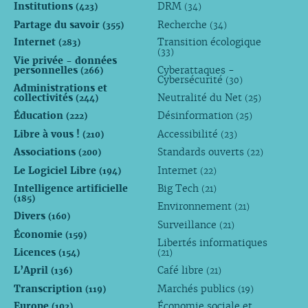
Institutions
DRM
(423)
(34)
Partage du savoir
Recherche
(355)
(34)
Internet
Transition écologique
(283)
(33)
Vie privée - données
personnelles
Cyberattaques -
(266)
Cybersécurité
(30)
Administrations et
collectivités
Neutralité du Net
(244)
(25)
Éducation
Désinformation
(222)
(25)
Libre à vous !
Accessibilité
(210)
(23)
Associations
Standards ouverts
(200)
(22)
Le Logiciel Libre
Internet
(194)
(22)
Intelligence artificielle
Big Tech
(21)
(185)
Environnement
(21)
Divers
(160)
Surveillance
(21)
Économie
(159)
Libertés informatiques
Licences
(154)
(21)
L’April
Café libre
(136)
(21)
Transcription
Marchés publics
(119)
(19)
Europe
Économie sociale et
(102)