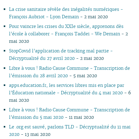
11
05
10
11
09
10
09
11
09
11
09
11
09
10
10
11
10
10
La crise sanitaire révèle des inégalités numériques -
10
04
10
08
09
08
09
08
10
08
10
08
09
09
10
09
09
François Aubriot - Lyon Demain
- 2 mai 2020
09
03
09
07
08
07
08
07
09
07
09
07
08
08
06
08
08
08
02
08
06
04
06
07
06
08
06
08
06
07
07
01
07
07
Pour vaincre les crises du XXIe siècle, apprenons dès
07
01
07
05
02
05
06
05
07
05
07
05
06
06
06
06
l’école à collaborer - François Taddei - We Demain
- 2
06
06
04
04
04
04
06
04
06
04
05
05
05
05
mai 2020
05
04
03
03
03
03
05
03
05
03
04
04
04
04
StopCovid l’application de tracking mal partie -
04
03
02
02
01
02
04
02
04
02
03
03
03
03
Décryptualité du 27 avril 2020
- 2 mai 2020
03
02
01
01
01
03
01
03
01
02
02
02
02
Libre à vous ! Radio Cause Commune - Transcription de
02
02
01
01
01
01
l’émission du 28 avril 2020
- 5 mai 2020
01
apps.education.fr, les services libres mis en place par
l’Éducation nationale - Décryptualité du 4 mai 2020
- 6
mai 2020
Libre à vous ! Radio Cause Commune - Transcription de
l’émission du 5 mai 2020
- 11 mai 2020
Le .org est sauvé, parlons TLD - Décryptualité du 11 mai
2020
- 13 mai 2020