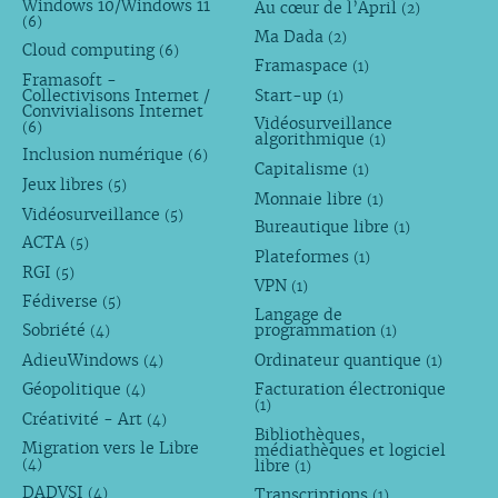
Windows 10/Windows 11
Au cœur de l’April
(2)
(6)
Ma Dada
(2)
Cloud computing
(6)
Framaspace
(1)
Framasoft -
Collectivisons Internet /
Start-up
(1)
Convivialisons Internet
Vidéosurveillance
(6)
algorithmique
(1)
Inclusion numérique
(6)
Capitalisme
(1)
Jeux libres
(5)
Monnaie libre
(1)
Vidéosurveillance
(5)
Bureautique libre
(1)
ACTA
(5)
Plateformes
(1)
RGI
(5)
VPN
(1)
Fédiverse
(5)
Langage de
Sobriété
programmation
(4)
(1)
AdieuWindows
Ordinateur quantique
(4)
(1)
Géopolitique
Facturation électronique
(4)
(1)
Créativité - Art
(4)
Bibliothèques,
Migration vers le Libre
médiathèques et logiciel
libre
(4)
(1)
DADVSI
Transcriptions
(4)
(1)