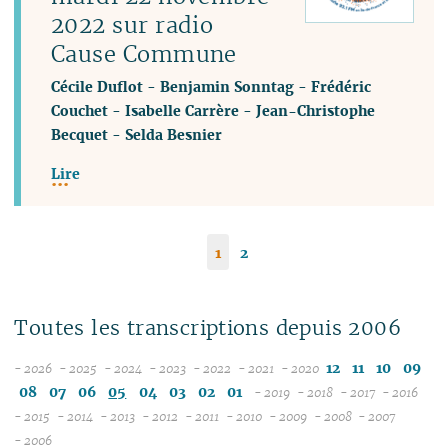
2022 sur radio
Cause Commune
Cécile Duflot
-
Benjamin Sonntag
-
Frédéric
Couchet
-
Isabelle Carrère
-
Jean-Christophe
Becquet
-
Selda Besnier
Lire
1
2
Toutes les transcriptions depuis 2006
12
11
10
09
- 2026
- 2025
- 2024
- 2023
- 2022
- 2021
- 2020
08
12
12
12
12
12
08
07
06
05
04
03
02
01
- 2019
- 2018
- 2017
- 2016
07
11
11
11
11
11
12
12
12
12
- 2015
- 2014
- 2013
- 2012
- 2011
- 2010
- 2009
- 2008
- 2007
12
06
12
10
12
10
12
10
12
10
12
10
11
04
11
12
11
04
11
- 2006