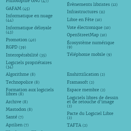
Philosophie GNU
(47)
Évènements libristes
(12)
GAFAM
(45)
Infrastructures
(11)
Informatique en nuage
Libre en Fête
(10)
(44)
Vote électronique
Informatique déloyale
(10)
(43)
OpenStreetMap
(10)
Promotion
(40)
Écosystème numérique
RGPD
(9)
(39)
Téléphonie mobile
Interopérabilité
(9)
(35)
Logiciels propriétaires
(34)
Algorithme
Enshittification
(8)
(2)
Technopolice
Framasoft
(8)
(2)
Formation aux logiciels
Espace membre
(2)
libres
(8)
Logiciels libres de dessin
Archive
et de retouche d’image
(8)
(2)
Mastodon
(8)
Pacte du Logiciel Libre
Santé
(7)
(2)
Aprilien
TAFTA
(7)
(2)