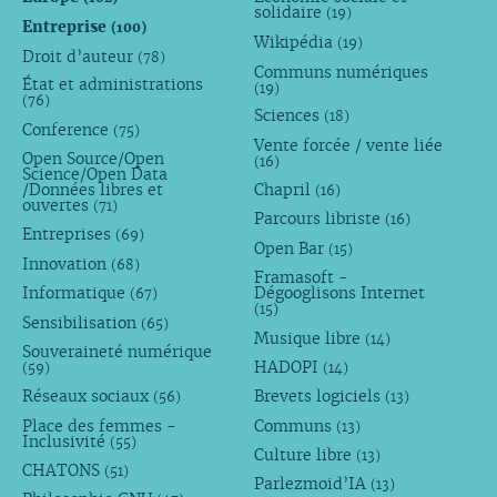
solidaire
(19)
Entreprise
(100)
Wikipédia
(19)
Droit d’auteur
(78)
Communs numériques
État et administrations
(19)
(76)
Sciences
(18)
Conference
(75)
Vente forcée / vente liée
Open Source/Open
(16)
Science/Open Data
/Données libres et
Chapril
(16)
ouvertes
(71)
Parcours libriste
(16)
Entreprises
(69)
Open Bar
(15)
Innovation
(68)
Framasoft -
Informatique
Dégooglisons Internet
(67)
(15)
Sensibilisation
(65)
Musique libre
(14)
Souveraineté numérique
HADOPI
(59)
(14)
Réseaux sociaux
Brevets logiciels
(56)
(13)
Place des femmes -
Communs
(13)
Inclusivité
(55)
Culture libre
(13)
CHATONS
(51)
Parlezmoid’IA
(13)