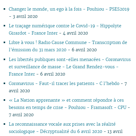
11
05
10
11
09
10
09
11
09
11
09
11
09
10
10
11
10
10
Changer le monde, un ego à la fois - Pouhiou - PSES2019
10
04
10
08
09
08
09
08
10
08
10
08
09
09
10
09
09
- 3 avril 2020
09
03
09
07
08
07
08
07
09
07
09
07
08
08
06
08
08
08
02
08
06
04
06
07
06
08
06
08
06
07
07
01
07
07
Le traçage numérique contre le Covid-19 - Hippolyte
07
01
07
05
02
05
06
05
07
05
07
05
06
06
06
06
Girardot - France Inter
- 4 avril 2020
06
06
04
04
04
04
06
04
06
04
05
05
05
05
Libre à vous ! Radio Cause Commune - Transcription de
05
04
03
03
03
03
05
03
05
03
04
04
04
04
l’émission du 31 mars 2020
- 6 avril 2020
04
03
02
02
01
02
04
02
04
02
03
03
03
03
Les libertés publiques sont-elles menacées - Coronavirus
03
02
01
01
01
03
01
03
01
02
02
02
02
et surveillance de masse - Le Grand Rendez-vous -
02
02
01
01
01
01
France Inter
- 6 avril 2020
01
Coronavirus - Faut-il tracer les patients - C l’hebdo
- 7
avril 2020
« La Nation apprenante » et comment répondre à ces
besoins en temps de crise - Pouhiou - Framasoft - CPU
-
7 avril 2020
La reconnaissance vocale aux prises avec la réalité
sociologique - Décryptualité du 6 avril 2020
- 13 avril