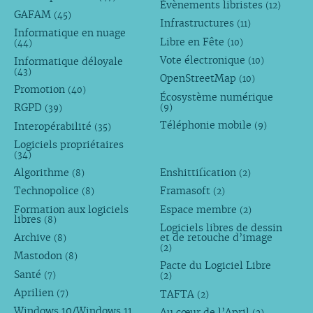
Évènements libristes
(12)
GAFAM
(45)
Infrastructures
(11)
Informatique en nuage
Libre en Fête
(10)
(44)
Vote électronique
Informatique déloyale
(10)
(43)
OpenStreetMap
(10)
Promotion
(40)
Écosystème numérique
RGPD
(9)
(39)
Téléphonie mobile
Interopérabilité
(9)
(35)
Logiciels propriétaires
(34)
Algorithme
Enshittification
(8)
(2)
Technopolice
Framasoft
(8)
(2)
Formation aux logiciels
Espace membre
(2)
libres
(8)
Logiciels libres de dessin
Archive
et de retouche d’image
(8)
(2)
Mastodon
(8)
Pacte du Logiciel Libre
Santé
(7)
(2)
Aprilien
TAFTA
(7)
(2)
Windows 10/Windows 11
Au cœur de l’April
(2)