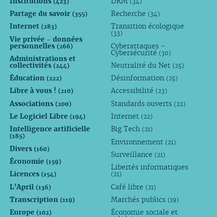
Institutions
DRM
(423)
(34)
Partage du savoir
Recherche
(355)
(34)
Internet
Transition écologique
(283)
(33)
Vie privée - données
personnelles
Cyberattaques -
(266)
Cybersécurité
(30)
Administrations et
collectivités
Neutralité du Net
(244)
(25)
Éducation
Désinformation
(222)
(25)
Libre à vous !
Accessibilité
(210)
(23)
Associations
Standards ouverts
(200)
(22)
Le Logiciel Libre
Internet
(194)
(22)
Intelligence artificielle
Big Tech
(21)
(185)
Environnement
(21)
Divers
(160)
Surveillance
(21)
Économie
(159)
Libertés informatiques
Licences
(154)
(21)
L’April
Café libre
(136)
(21)
Transcription
Marchés publics
(119)
(19)
Europe
Économie sociale et
(102)