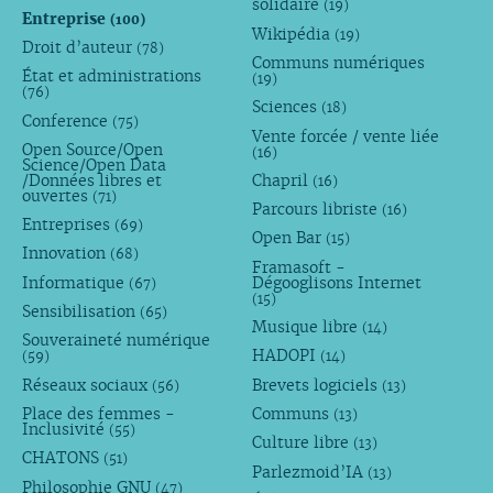
solidaire
(19)
Entreprise
(100)
Wikipédia
(19)
Droit d’auteur
(78)
Communs numériques
État et administrations
(19)
(76)
Sciences
(18)
Conference
(75)
Vente forcée / vente liée
Open Source/Open
(16)
Science/Open Data
/Données libres et
Chapril
(16)
ouvertes
(71)
Parcours libriste
(16)
Entreprises
(69)
Open Bar
(15)
Innovation
(68)
Framasoft -
Informatique
Dégooglisons Internet
(67)
(15)
Sensibilisation
(65)
Musique libre
(14)
Souveraineté numérique
HADOPI
(59)
(14)
Réseaux sociaux
Brevets logiciels
(56)
(13)
Place des femmes -
Communs
(13)
Inclusivité
(55)
Culture libre
(13)
CHATONS
(51)
Parlezmoid’IA
(13)
Philosophie GNU
(47)