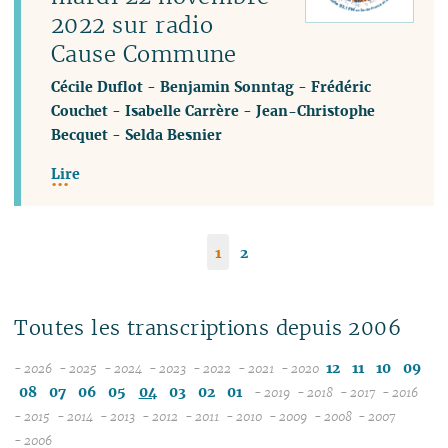
2022 sur radio
Cause Commune
Cécile Duflot
-
Benjamin Sonntag
-
Frédéric
Couchet
-
Isabelle Carrère
-
Jean-Christophe
Becquet
-
Selda Besnier
Lire
1
2
Toutes les transcriptions depuis 2006
12
11
10
09
- 2026
- 2025
- 2024
- 2023
- 2022
- 2021
- 2020
08
12
12
12
12
12
08
07
06
05
04
03
02
01
- 2019
- 2018
- 2017
- 2016
07
11
11
11
11
11
12
12
12
12
- 2015
- 2014
- 2013
- 2012
- 2011
- 2010
- 2009
- 2008
- 2007
12
06
12
10
12
10
12
10
12
10
12
10
11
04
11
12
11
04
11
- 2006