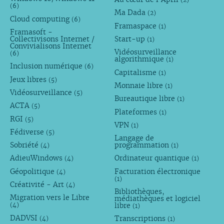
(6)
Ma Dada
(2)
Cloud computing
(6)
Framaspace
(1)
Framasoft -
Collectivisons Internet /
Start-up
(1)
Convivialisons Internet
Vidéosurveillance
(6)
algorithmique
(1)
Inclusion numérique
(6)
Capitalisme
(1)
Jeux libres
(5)
Monnaie libre
(1)
Vidéosurveillance
(5)
Bureautique libre
(1)
ACTA
(5)
Plateformes
(1)
RGI
(5)
VPN
(1)
Fédiverse
(5)
Langage de
Sobriété
programmation
(4)
(1)
AdieuWindows
Ordinateur quantique
(4)
(1)
Géopolitique
Facturation électronique
(4)
(1)
Créativité - Art
(4)
Bibliothèques,
Migration vers le Libre
médiathèques et logiciel
libre
(4)
(1)
DADVSI
Transcriptions
(4)
(1)