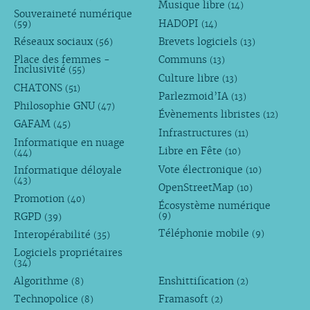
Musique libre
(14)
Souveraineté numérique
HADOPI
(59)
(14)
Réseaux sociaux
Brevets logiciels
(56)
(13)
Place des femmes -
Communs
(13)
Inclusivité
(55)
Culture libre
(13)
CHATONS
(51)
Parlezmoid’IA
(13)
Philosophie GNU
(47)
Évènements libristes
(12)
GAFAM
(45)
Infrastructures
(11)
Informatique en nuage
Libre en Fête
(10)
(44)
Vote électronique
Informatique déloyale
(10)
(43)
OpenStreetMap
(10)
Promotion
(40)
Écosystème numérique
RGPD
(9)
(39)
Téléphonie mobile
Interopérabilité
(9)
(35)
Logiciels propriétaires
(34)
Algorithme
Enshittification
(8)
(2)
Technopolice
Framasoft
(8)
(2)