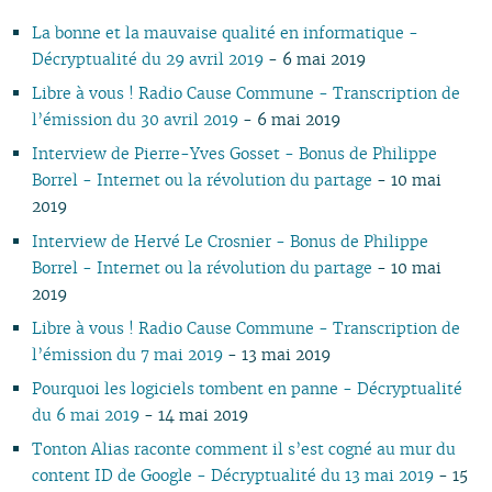
11
04
05
11
10
09
11
09
10
09
11
09
11
09
11
09
10
10
11
La bonne et la mauvaise qualité en informatique -
10
04
10
08
10
08
09
08
09
08
10
08
10
08
09
09
10
Décryptualité du 29 avril 2019
- 6 mai 2019
09
03
09
07
09
07
08
07
08
07
09
07
09
07
08
08
06
08
02
08
06
08
06
04
06
07
06
08
06
08
06
07
07
01
Libre à vous ! Radio Cause Commune - Transcription de
07
01
07
05
07
05
02
05
06
05
07
05
07
05
06
06
l’émission du 30 avril 2019
- 6 mai 2019
06
06
04
06
04
04
04
04
06
04
06
04
05
05
Interview de Pierre-Yves Gosset - Bonus de Philippe
05
05
03
04
03
03
03
03
05
03
05
03
04
04
Borrel - Internet ou la révolution du partage
- 10 mai
04
04
02
03
02
02
01
02
04
02
04
02
03
03
2019
03
03
01
02
01
01
01
03
01
03
01
02
02
Interview de Hervé Le Crosnier - Bonus de Philippe
02
02
02
01
01
Borrel - Internet ou la révolution du partage
- 10 mai
01
01
2019
Libre à vous ! Radio Cause Commune - Transcription de
l’émission du 7 mai 2019
- 13 mai 2019
Pourquoi les logiciels tombent en panne - Décryptualité
du 6 mai 2019
- 14 mai 2019
Tonton Alias raconte comment il s’est cogné au mur du
content ID de Google - Décryptualité du 13 mai 2019
- 15