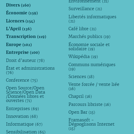
Environnement
(21)
Divers
(160)
Surveillance
(21)
Économie
(159)
Libertés informatiques
Licences
(154)
(21)
L’April
Café libre
(136)
(21)
Transcription
Marchés publics
(119)
(19)
Europe
Économie sociale et
(102)
solidaire
(19)
Entreprise
(100)
Wikipédia
(19)
Droit d’auteur
(78)
Communs numériques
État et administrations
(19)
(76)
Sciences
(18)
Conference
(75)
Vente forcée / vente liée
Open Source/Open
(16)
Science/Open Data
/Données libres et
Chapril
(16)
ouvertes
(71)
Parcours libriste
(16)
Entreprises
(69)
Open Bar
(15)
Innovation
(68)
Framasoft -
Informatique
Dégooglisons Internet
(67)
(15)
Sensibilisation
(65)