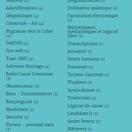
Sobriété
programmation
(4)
(1)
AdieuWindows
Ordinateur quantique
(4)
(1)
Géopolitique
Facturation électronique
(4)
(1)
Créativité - Art
(4)
Bibliothèques,
Migration vers le Libre
médiathèques et logiciel
libre
(4)
(1)
DADVSI
Transcriptions
(4)
(1)
Site web
Actualité
(4)
(1)
Trad-GNU
Droits humains
(4)
(1)
Software Heritage
Framanet
(4)
(1)
Radio Cause Commune
Techno-fascisme
(1)
(3)
Windows
(1)
Obsolescence
(3)
Syndicalisme
(1)
Biais - Discrimination
(3)
Traduction
(1)
Rançongiciel
(3)
Logiciel de caisse
(1)
Blockchain
(3)
Candidats.fr
(1)
Sécurité
(3)
Aaron Swartz
(1)
Privacy - personal data
Métavers
(3)
(1)