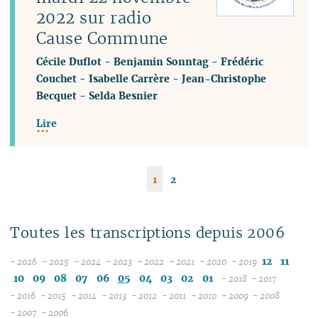
2022 sur radio
Cause Commune
Cécile Duflot
-
Benjamin Sonntag
-
Frédéric
Couchet
-
Isabelle Carrère
-
Jean-Christophe
Becquet
-
Selda Besnier
Lire
1
2
Toutes les transcriptions depuis 2006
12
11
- 2026
- 2025
- 2024
- 2023
- 2022
- 2021
- 2020
- 2019
08
12
12
12
12
12
12
10
09
08
07
06
05
04
03
02
01
- 2018
- 2017
07
11
11
11
11
11
11
12
12
- 2016
- 2015
- 2014
- 2013
- 2012
- 2011
- 2010
- 2009
- 2008
12
06
12
10
12
10
12
10
12
10
12
10
12
10
11
04
11
12
- 2007
- 2006