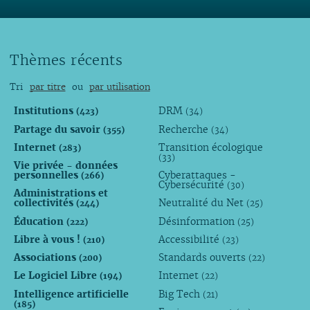
Thèmes récents
Tri
par titre
ou
par utilisation
Institutions
DRM
(423)
(34)
Partage du savoir
Recherche
(355)
(34)
Internet
Transition écologique
(283)
(33)
Vie privée - données
personnelles
Cyberattaques -
(266)
Cybersécurité
(30)
Administrations et
collectivités
Neutralité du Net
(244)
(25)
Éducation
Désinformation
(222)
(25)
Libre à vous !
Accessibilité
(210)
(23)
Associations
Standards ouverts
(200)
(22)
Le Logiciel Libre
Internet
(194)
(22)
Intelligence artificielle
Big Tech
(21)
(185)