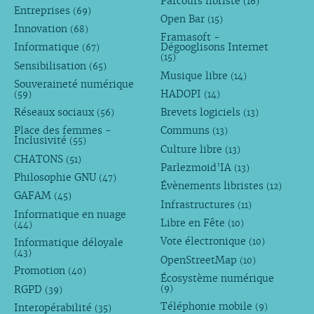
Parcours libriste
(16)
Entreprises
(69)
Open Bar
(15)
Innovation
(68)
Framasoft -
Informatique
Dégooglisons Internet
(67)
(15)
Sensibilisation
(65)
Musique libre
(14)
Souveraineté numérique
HADOPI
(59)
(14)
Réseaux sociaux
Brevets logiciels
(56)
(13)
Place des femmes -
Communs
(13)
Inclusivité
(55)
Culture libre
(13)
CHATONS
(51)
Parlezmoid’IA
(13)
Philosophie GNU
(47)
Évènements libristes
(12)
GAFAM
(45)
Infrastructures
(11)
Informatique en nuage
Libre en Fête
(10)
(44)
Vote électronique
Informatique déloyale
(10)
(43)
OpenStreetMap
(10)
Promotion
(40)
Écosystème numérique
RGPD
(9)
(39)
Téléphonie mobile
Interopérabilité
(9)
(35)