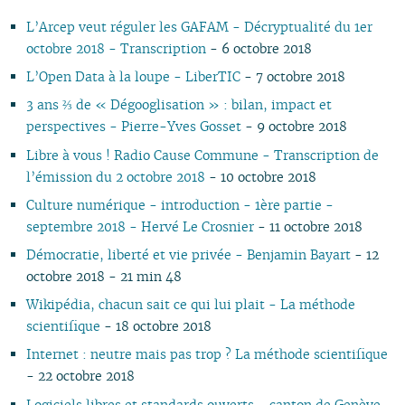
11
05
10
11
09
10
09
11
09
11
09
11
09
09
11
09
10
10
L’Arcep veut réguler les GAFAM - Décryptualité du 1er
10
04
10
08
09
08
09
08
10
08
10
08
08
10
08
09
09
octobre 2018 - Transcription
- 6 octobre 2018
09
03
09
07
08
07
08
07
09
07
09
07
07
06
07
08
08
08
02
08
06
04
06
07
06
08
06
08
06
06
01
06
07
07
L’Open Data à la loupe - LiberTIC
- 7 octobre 2018
07
01
07
05
02
05
06
05
07
05
07
05
05
05
06
06
3 ans ⅔ de « Dégooglisation » : bilan, impact et
06
06
04
04
04
04
06
04
06
04
04
04
05
05
perspectives - Pierre-Yves Gosset
- 9 octobre 2018
05
04
03
03
03
03
05
03
05
03
03
03
04
04
Libre à vous ! Radio Cause Commune - Transcription de
04
03
02
02
01
02
04
02
04
02
02
02
03
03
l’émission du 2 octobre 2018
- 10 octobre 2018
03
02
01
01
01
03
01
03
01
01
01
02
02
02
02
01
01
Culture numérique - introduction - 1ère partie -
01
septembre 2018 - Hervé Le Crosnier
- 11 octobre 2018
Démocratie, liberté et vie privée - Benjamin Bayart
- 12
octobre 2018 - 21 min 48
Wikipédia, chacun sait ce qui lui plait - La méthode
scientifique
- 18 octobre 2018
Internet : neutre mais pas trop ? La méthode scientifique
- 22 octobre 2018
Logiciels libres et standards ouverts - canton de Genève