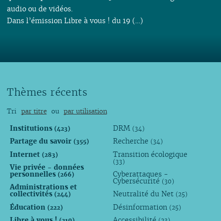
audio ou de vidéos.
Dans l’émission Libre à vous ! du 19 (…)
Thèmes récents
Tri
par titre
ou
par utilisation
Institutions
DRM
(423)
(34)
Partage du savoir
Recherche
(355)
(34)
Internet
Transition écologique
(283)
(33)
Vie privée - données
personnelles
Cyberattaques -
(266)
Cybersécurité
(30)
Administrations et
collectivités
Neutralité du Net
(244)
(25)
Éducation
Désinformation
(222)
(25)
Libre à vous !
Accessibilité
(210)
(23)