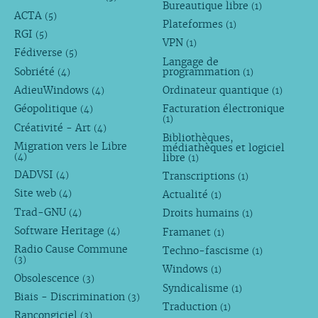
Bureautique libre
(1)
ACTA
(5)
Plateformes
(1)
RGI
(5)
VPN
(1)
Fédiverse
(5)
Langage de
Sobriété
programmation
(4)
(1)
AdieuWindows
Ordinateur quantique
(4)
(1)
Géopolitique
Facturation électronique
(4)
(1)
Créativité - Art
(4)
Bibliothèques,
Migration vers le Libre
médiathèques et logiciel
libre
(4)
(1)
DADVSI
Transcriptions
(4)
(1)
Site web
Actualité
(4)
(1)
Trad-GNU
Droits humains
(4)
(1)
Software Heritage
Framanet
(4)
(1)
Radio Cause Commune
Techno-fascisme
(1)
(3)
Windows
(1)
Obsolescence
(3)
Syndicalisme
(1)
Biais - Discrimination
(3)
Traduction
(1)
Rançongiciel
(3)