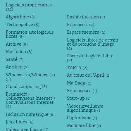
Logiciels propriétaires
(34)
Algorithme
Enshittification
(8)
(2)
Technopolice
Framasoft
(8)
(2)
Formation aux logiciels
Espace membre
(2)
libres
(8)
Logiciels libres de dessin
Archive
et de retouche d’image
(8)
(2)
Mastodon
(8)
Pacte du Logiciel Libre
Santé
(7)
(2)
Aprilien
TAFTA
(7)
(2)
Windows 10/Windows 11
Au cœur de l’April
(2)
(6)
Ma Dada
(2)
Cloud computing
(6)
Framaspace
(1)
Framasoft -
Collectivisons Internet /
Start-up
(1)
Convivialisons Internet
Vidéosurveillance
(6)
algorithmique
(1)
Inclusion numérique
(6)
Capitalisme
(1)
Jeux libres
(5)
Monnaie libre
(1)
Vidéosurveillance
(5)