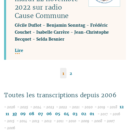
2022 sur radio
Cause Commune
Cécile Duflot
-
Benjamin Sonntag
-
Frédéric
Couchet
-
Isabelle Carrère
-
Jean-Christophe
Becquet
-
Selda Besnier
Lire
1
2
Toutes les transcriptions depuis 2006
12
- 2026
- 2025
- 2024
- 2023
- 2022
- 2021
- 2020
- 2019
- 2018
08
12
12
12
12
12
12
12
11
10
09
08
07
06
05
04
03
02
01
- 2017
- 2016
07
11
11
11
11
11
11
11
12
12
- 2015
- 2014
- 2013
- 2012
- 2011
- 2010
- 2009
- 2008
- 2007
12
06
12
10
12
10
12
10
12
10
12
10
04
10
12
10
11
04
11
- 2006