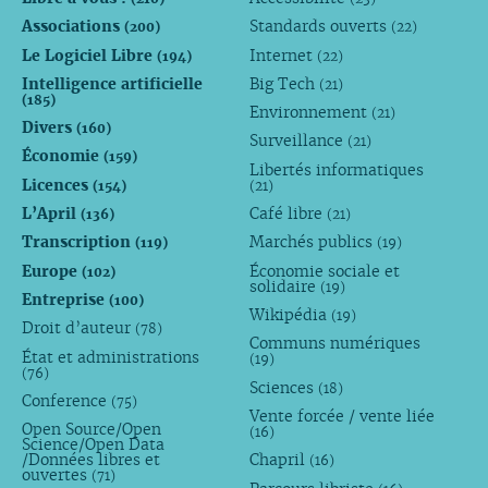
Associations
Standards ouverts
(200)
(22)
Le Logiciel Libre
Internet
(194)
(22)
Intelligence artificielle
Big Tech
(21)
(185)
Environnement
(21)
Divers
(160)
Surveillance
(21)
Économie
(159)
Libertés informatiques
Licences
(154)
(21)
L’April
Café libre
(136)
(21)
Transcription
Marchés publics
(119)
(19)
Europe
Économie sociale et
(102)
solidaire
(19)
Entreprise
(100)
Wikipédia
(19)
Droit d’auteur
(78)
Communs numériques
État et administrations
(19)
(76)
Sciences
(18)
Conference
(75)
Vente forcée / vente liée
Open Source/Open
(16)
Science/Open Data
/Données libres et
Chapril
(16)
ouvertes
(71)