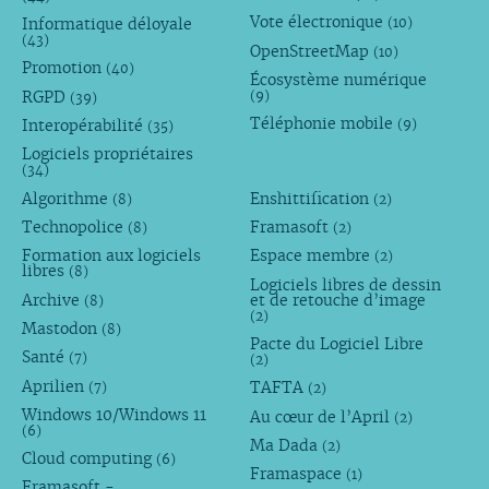
Vote électronique
Informatique déloyale
(10)
(43)
OpenStreetMap
(10)
Promotion
(40)
Écosystème numérique
RGPD
(9)
(39)
Téléphonie mobile
Interopérabilité
(9)
(35)
Logiciels propriétaires
(34)
Algorithme
Enshittification
(8)
(2)
Technopolice
Framasoft
(8)
(2)
Formation aux logiciels
Espace membre
(2)
libres
(8)
Logiciels libres de dessin
Archive
et de retouche d’image
(8)
(2)
Mastodon
(8)
Pacte du Logiciel Libre
Santé
(7)
(2)
Aprilien
TAFTA
(7)
(2)
Windows 10/Windows 11
Au cœur de l’April
(2)
(6)
Ma Dada
(2)
Cloud computing
(6)
Framaspace
(1)
Framasoft -