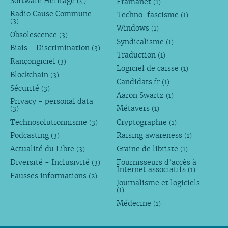
Software Heritage
Framanet
(4)
(1)
Radio Cause Commune
Techno-fascisme
(1)
(3)
Windows
(1)
Obsolescence
(3)
Syndicalisme
(1)
Biais - Discrimination
(3)
Traduction
(1)
Rançongiciel
(3)
Logiciel de caisse
(1)
Blockchain
(3)
Candidats.fr
(1)
Sécurité
(3)
Aaron Swartz
(1)
Privacy - personal data
Métavers
(3)
(1)
Technosolutionnisme
Cryptographie
(3)
(1)
Podcasting
Raising awareness
(3)
(1)
Actualité du Libre
Graine de libriste
(3)
(1)
Diversité - Inclusivité
Fournisseurs d’accès à
(3)
Internet associatifs
(1)
Fausses informations
(2)
Journalisme et logiciels
(1)
Médecine
(1)