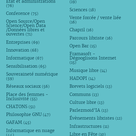
État et administrations
(19)
(76)
Sciences
(18)
Conference
(75)
Vente forcée / vente liée
Open Source/Open
(16)
Science/Open Data
/Données libres et
Chapril
(16)
ouvertes
(71)
Parcours libriste
(16)
Entreprises
(69)
Open Bar
(15)
Innovation
(68)
Framasoft -
Informatique
Dégooglisons Internet
(67)
(15)
Sensibilisation
(65)
Musique libre
(14)
Souveraineté numérique
HADOPI
(59)
(14)
Réseaux sociaux
Brevets logiciels
(56)
(13)
Place des femmes -
Communs
(13)
Inclusivité
(55)
Culture libre
(13)
CHATONS
(51)
Parlezmoid’IA
(13)
Philosophie GNU
(47)
Évènements libristes
(12)
GAFAM
(45)
Infrastructures
(11)
Informatique en nuage
Libre en Fête
(10)
(44)