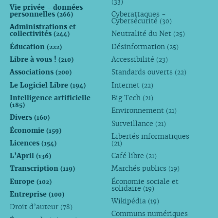
(33)
Vie privée - données
personnelles
Cyberattaques -
(266)
Cybersécurité
(30)
Administrations et
collectivités
Neutralité du Net
(244)
(25)
Éducation
Désinformation
(222)
(25)
Libre à vous !
Accessibilité
(210)
(23)
Associations
Standards ouverts
(200)
(22)
Le Logiciel Libre
Internet
(194)
(22)
Intelligence artificielle
Big Tech
(21)
(185)
Environnement
(21)
Divers
(160)
Surveillance
(21)
Économie
(159)
Libertés informatiques
Licences
(154)
(21)
L’April
Café libre
(136)
(21)
Transcription
Marchés publics
(119)
(19)
Europe
Économie sociale et
(102)
solidaire
(19)
Entreprise
(100)
Wikipédia
(19)
Droit d’auteur
(78)
Communs numériques