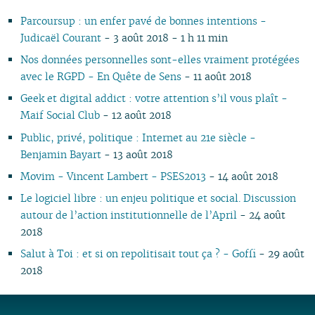
11
05
10
11
09
10
09
11
09
11
09
11
09
09
11
09
10
10
Parcoursup : un enfer pavé de bonnes intentions -
10
04
10
08
09
08
09
08
10
08
10
08
08
10
08
09
09
Judicaël Courant
- 3 août 2018 - 1 h 11 min
09
03
09
07
08
07
08
07
09
07
09
07
07
06
07
08
08
08
02
08
06
04
06
07
06
08
06
08
06
06
01
06
07
07
Nos données personnelles sont-elles vraiment protégées
07
01
07
05
02
05
06
05
07
05
07
05
05
05
06
06
avec le RGPD - En Quête de Sens
- 11 août 2018
06
06
04
04
04
04
06
04
06
04
04
04
05
05
Geek et digital addict : votre attention s’il vous plaît -
05
04
03
03
03
03
05
03
05
03
03
03
04
04
Maif Social Club
- 12 août 2018
04
03
02
02
01
02
04
02
04
02
02
02
03
03
Public, privé, politique : Internet au 21e siècle -
03
02
01
01
01
03
01
03
01
01
01
02
02
Benjamin Bayart
- 13 août 2018
02
02
01
01
01
Movim - Vincent Lambert - PSES2013
- 14 août 2018
Le logiciel libre : un enjeu politique et social. Discussion
autour de l’action institutionnelle de l’April
- 24 août
2018
Salut à Toi : et si on repolitisait tout ça ? - Goffi
- 29 août
2018