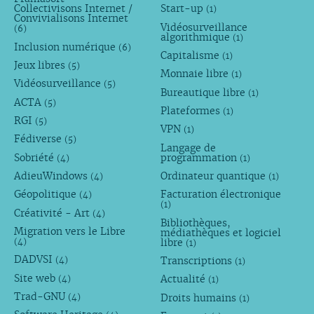
Collectivisons Internet /
Start-up
(1)
Convivialisons Internet
Vidéosurveillance
(6)
algorithmique
(1)
Inclusion numérique
(6)
Capitalisme
(1)
Jeux libres
(5)
Monnaie libre
(1)
Vidéosurveillance
(5)
Bureautique libre
(1)
ACTA
(5)
Plateformes
(1)
RGI
(5)
VPN
(1)
Fédiverse
(5)
Langage de
Sobriété
programmation
(4)
(1)
AdieuWindows
Ordinateur quantique
(4)
(1)
Géopolitique
Facturation électronique
(4)
(1)
Créativité - Art
(4)
Bibliothèques,
Migration vers le Libre
médiathèques et logiciel
libre
(4)
(1)
DADVSI
Transcriptions
(4)
(1)
Site web
Actualité
(4)
(1)
Trad-GNU
Droits humains
(4)
(1)