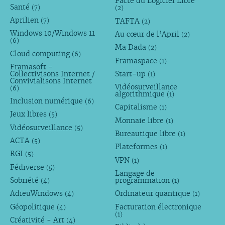
Pacte du Logiciel Libre
Santé
(7)
(2)
Aprilien
TAFTA
(7)
(2)
Windows 10/Windows 11
Au cœur de l’April
(2)
(6)
Ma Dada
(2)
Cloud computing
(6)
Framaspace
(1)
Framasoft -
Collectivisons Internet /
Start-up
(1)
Convivialisons Internet
Vidéosurveillance
(6)
algorithmique
(1)
Inclusion numérique
(6)
Capitalisme
(1)
Jeux libres
(5)
Monnaie libre
(1)
Vidéosurveillance
(5)
Bureautique libre
(1)
ACTA
(5)
Plateformes
(1)
RGI
(5)
VPN
(1)
Fédiverse
(5)
Langage de
Sobriété
programmation
(4)
(1)
AdieuWindows
Ordinateur quantique
(4)
(1)
Géopolitique
Facturation électronique
(4)
(1)
Créativité - Art
(4)