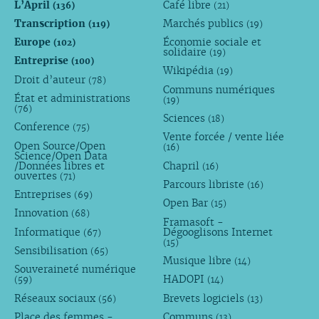
L’April
Café libre
(136)
(21)
Transcription
Marchés publics
(119)
(19)
Europe
Économie sociale et
(102)
solidaire
(19)
Entreprise
(100)
Wikipédia
(19)
Droit d’auteur
(78)
Communs numériques
État et administrations
(19)
(76)
Sciences
(18)
Conference
(75)
Vente forcée / vente liée
Open Source/Open
(16)
Science/Open Data
/Données libres et
Chapril
(16)
ouvertes
(71)
Parcours libriste
(16)
Entreprises
(69)
Open Bar
(15)
Innovation
(68)
Framasoft -
Informatique
Dégooglisons Internet
(67)
(15)
Sensibilisation
(65)
Musique libre
(14)
Souveraineté numérique
HADOPI
(59)
(14)
Réseaux sociaux
Brevets logiciels
(56)
(13)
Place des femmes -
Communs
(13)