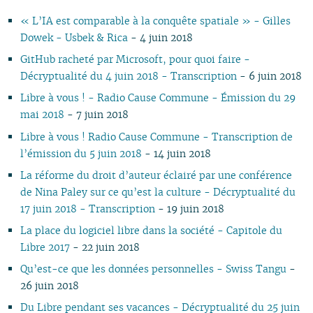
11
05
10
11
09
10
09
11
09
11
09
11
09
09
11
09
10
10
« L’IA est comparable à la conquête spatiale » - Gilles
10
04
10
08
09
08
09
08
10
08
10
08
08
10
08
09
09
Dowek - Usbek & Rica
- 4 juin 2018
09
03
09
07
08
07
08
07
09
07
09
07
07
06
07
08
08
08
02
08
06
04
06
07
06
08
06
08
06
06
01
06
07
07
GitHub racheté par Microsoft, pour quoi faire -
07
01
07
05
02
05
06
05
07
05
07
05
05
05
06
06
Décryptualité du 4 juin 2018 - Transcription
- 6 juin 2018
06
06
04
04
04
04
06
04
06
04
04
04
05
05
Libre à vous ! - Radio Cause Commune - Émission du 29
05
04
03
03
03
03
05
03
05
03
03
03
04
04
mai 2018
- 7 juin 2018
04
03
02
02
01
02
04
02
04
02
02
02
03
03
Libre à vous ! Radio Cause Commune - Transcription de
03
02
01
01
01
03
01
03
01
01
01
02
02
l’émission du 5 juin 2018
- 14 juin 2018
02
02
01
01
01
La réforme du droit d’auteur éclairé par une conférence
de Nina Paley sur ce qu’est la culture - Décryptualité du
17 juin 2018 - Transcription
- 19 juin 2018
La place du logiciel libre dans la société - Capitole du
Libre 2017
- 22 juin 2018
Qu’est-ce que les données personnelles - Swiss Tangu
-
26 juin 2018
Du Libre pendant ses vacances - Décryptualité du 25 juin