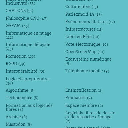
Inclusivité
(55)
Culture libre
(13)
CHATONS
(51)
Parlezmoid’IA
(13)
Philosophie GNU
(47)
Évènements libristes
(12)
GAFAM
(45)
Infrastructures
(11)
Informatique en nuage
Libre en Fête
(10)
(44)
Vote électronique
Informatique déloyale
(10)
(43)
OpenStreetMap
(10)
Promotion
(40)
Écosystème numérique
RGPD
(9)
(39)
Téléphonie mobile
Interopérabilité
(9)
(35)
Logiciels propriétaires
(34)
Algorithme
Enshittification
(8)
(2)
Technopolice
Framasoft
(8)
(2)
Formation aux logiciels
Espace membre
(2)
libres
(8)
Logiciels libres de dessin
Archive
et de retouche d’image
(8)
(2)
Mastodon
(8)