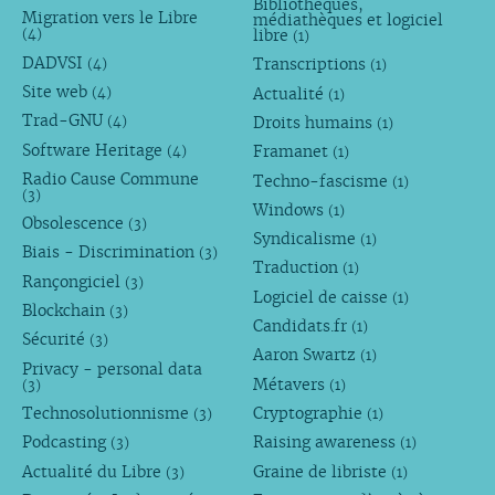
Bibliothèques,
Migration vers le Libre
médiathèques et logiciel
libre
(4)
(1)
DADVSI
Transcriptions
(4)
(1)
Site web
Actualité
(4)
(1)
Trad-GNU
Droits humains
(4)
(1)
Software Heritage
Framanet
(4)
(1)
Radio Cause Commune
Techno-fascisme
(1)
(3)
Windows
(1)
Obsolescence
(3)
Syndicalisme
(1)
Biais - Discrimination
(3)
Traduction
(1)
Rançongiciel
(3)
Logiciel de caisse
(1)
Blockchain
(3)
Candidats.fr
(1)
Sécurité
(3)
Aaron Swartz
(1)
Privacy - personal data
Métavers
(3)
(1)
Technosolutionnisme
Cryptographie
(3)
(1)
Podcasting
Raising awareness
(3)
(1)
Actualité du Libre
Graine de libriste
(3)
(1)