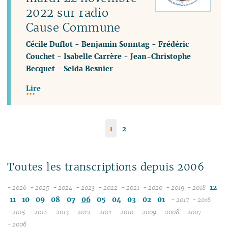
2022 sur radio
Cause Commune
Cécile Duflot
-
Benjamin Sonntag
-
Frédéric
Couchet
-
Isabelle Carrère
-
Jean-Christophe
Becquet
-
Selda Besnier
Lire
1
2
Toutes les transcriptions depuis 2006
12
- 2026
- 2025
- 2024
- 2023
- 2022
- 2021
- 2020
- 2019
- 2018
08
12
12
12
12
12
12
12
11
10
09
08
07
06
05
04
03
02
01
- 2017
- 2016
07
11
11
11
11
11
11
11
12
12
- 2015
- 2014
- 2013
- 2012
- 2011
- 2010
- 2009
- 2008
- 2007
12
06
12
10
12
10
12
10
12
10
12
10
04
10
12
10
11
04
11
- 2006