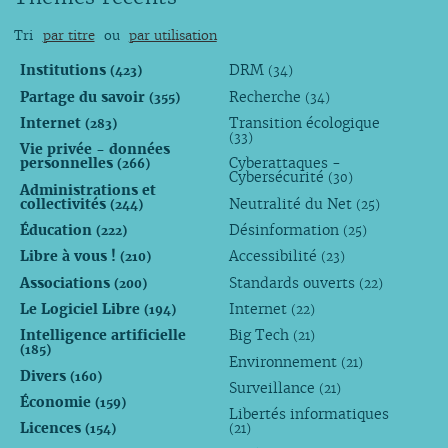
Tri
par titre
ou
par utilisation
Institutions
DRM
(423)
(34)
Partage du savoir
Recherche
(355)
(34)
Internet
Transition écologique
(283)
(33)
Vie privée - données
personnelles
Cyberattaques -
(266)
Cybersécurité
(30)
Administrations et
collectivités
Neutralité du Net
(244)
(25)
Éducation
Désinformation
(222)
(25)
Libre à vous !
Accessibilité
(210)
(23)
Associations
Standards ouverts
(200)
(22)
Le Logiciel Libre
Internet
(194)
(22)
Intelligence artificielle
Big Tech
(21)
(185)
Environnement
(21)
Divers
(160)
Surveillance
(21)
Économie
(159)
Libertés informatiques
Licences
(154)
(21)